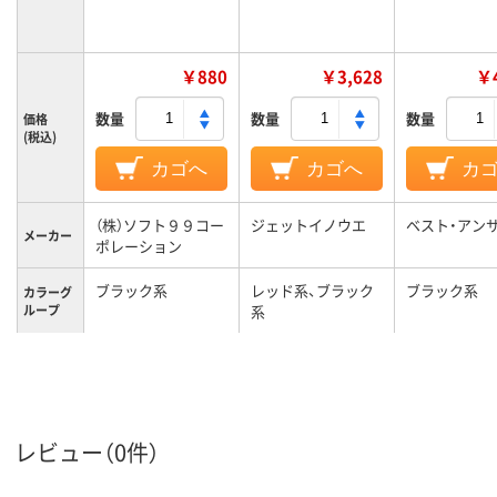
￥880
￥3,628
￥4
数量
数量
数量
価格
(税込)
カゴへ
カゴへ
カ
（株）ソフト９９コー
ジェットイノウエ
ベスト・アン
メーカー
ポレーション
ブラック系
レッド系、ブラック
ブラック系
カラーグ
ループ
系
レビュー（0件）