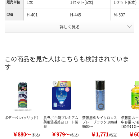
1本
1セット(6本)
1セット(6本)
販売単位
H-401
H-445
M-507
型番
お申込番
詳しく見る
J274138
X287569
X287566
号
わずか
直送品
直送品
在庫
8月13日（木）
8月27日（木）まで
8月27日（木）
お届け日
この商品を見た人はこちらも検討されていま
す
数量
数量
数量
カゴへ
カゴへ
カ
ボデーペン（ソリッド）
肌ラボ 白潤プレミアム
斎藤塗料 サイクロンス
伊藤園 おー
薬用浸透美白 ロート製
プレー ブラック 300ml
中容量・小容
薬
9600…
【緑茶】【会
￥880～
￥979～
￥1,771
￥6
（税込）
（税込）
（税込）