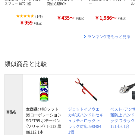
スプレー 1072 1個
廃油処理BOX
ー
ル
(
1件
)
￥435～
￥1,986～
（税込）
（税込）
￥959
（税込）
ランキングをもっと見る
類似商品と比較
本商品：
（株）ソフト
ジェットイノウエ
ベスト・アンサ
商品名
99コーポレーション
カギ式ハンドルセキ
難防止 ハン
SOFT99 ボデーペン
ュリティロック ト
ック ブラック c
（ソリッド） T-112 黒
ラック対応 590484
121-bk 1台
08112 1本
1個