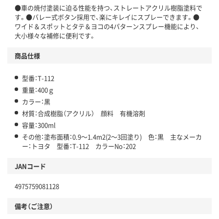
●車の焼付塗装に迫る性能を持つ、ストレートアクリル樹脂塗料で
す。●バレー式ボタン採用で、楽にキレイにスプレーできます。●
ワイド＆スポットとタテ＆ヨコの4パターンスプレー機能により、
大小様々な補修に便利です。
商品仕様
型番：T-112
重量：400ｇ
カラー：黒
材質：合成樹脂（アクリル） 顔料 有機溶剤
容量：300ml
その他：塗布面積：0.9～1.4m2(2～3回塗り) 色：黒 主なメーカ
ー：トヨタ 型番：T-112 カラーNo：202
JANコード
4975759081128
備考（ご注意）