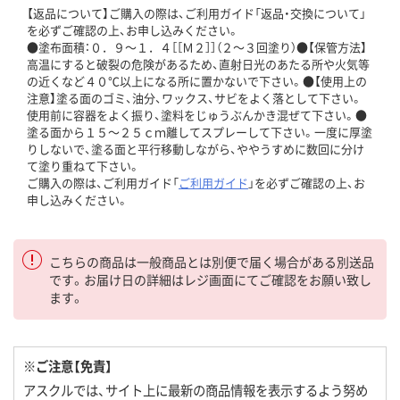
【返品について】ご購入の際は、ご利用ガイド「返品・交換について」
を必ずご確認の上、お申し込みください。
●塗布面積：０．９～１．４［［Ｍ２］］（２～３回塗り）●【保管方法】
高温にすると破裂の危険があるため、直射日光のあたる所や火気等
の近くなど４０℃以上になる所に置かないで下さい。●【使用上の
注意】塗る面のゴミ、油分、ワックス、サビをよく落として下さい。
使用前に容器をよく振り、塗料をじゅうぶんかき混ぜて下さい。●
塗る面から１５～２５ｃｍ離してスプレーして下さい。一度に厚塗
りしないで、塗る面と平行移動しながら、ややうすめに数回に分け
て塗り重ねて下さい。
ご購入の際は、ご利用ガイド「
ご利用ガイド
」を必ずご確認の上、お
申し込みください。
こちらの商品は一般商品とは別便で届く場合がある別送品
です。お届け日の詳細はレジ画面にてご確認をお願い致し
ます。
※ご注意【免責】
アスクルでは、サイト上に最新の商品情報を表示するよう努め