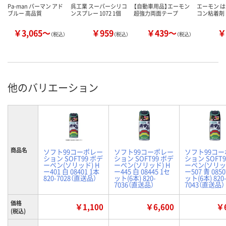
Pa-man パーマン アド
呉工業 スーパーシリコ
【自動車用品】エーモン
エーモン 
ブルー 高品質
ンスプレー 1072 1個
超強力両面テープ
コン粘着剤 1
￥3,065～
￥959
￥439～
￥
（税込）
（税込）
（税込）
他のバリエーション
商品名
ソフト99コーポレー
ソフト99コーポレー
ソフト99コ
ション SOFT99 ボデ
ション SOFT99 ボデ
ション SOFT9
ーペン(ソリッド) H
ーペン(ソリッド) H
ーペン(ソリッ
ー401 白 08401 1本
ー445 白 08445 1セ
ー507 青 0850
820-7028（直送品）
ット(6本) 820-
ット(6本) 820
7036（直送品）
7043（直送品）
価格
￥1,100
￥6,600
￥6
(税込)