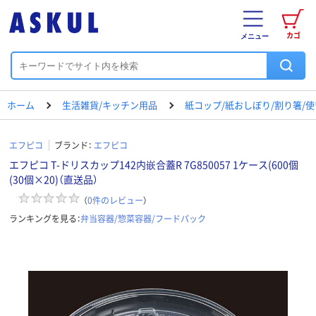
カゴ
メニュー
ホーム
生活雑貨/キッチン用品
紙コップ/紙おしぼり/割り箸/
エフピコ
ブランド：
エフピコ
エフピコ T-ドリスカップ142内嵌合蓋R 7G850057 1ケース(600個
(30個×20)（直送品）
（
0
件のレビュー
）
ランキングを見る：
弁当容器/惣菜容器/フードパック