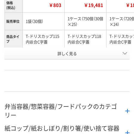
価格
￥803
￥19,481
￥18
(税込)
1ケース（750個（30個
1ケース（720
1袋（30個）
販売単位
×25）
×24）
T-ドリスカップ115
T-ドリスカップ118
T-ドリスカップ
商品タイ
プ
内嵌合C字蓋
内嵌合C字蓋
内嵌合C字蓋
お申込番
詳しく見る
RU20332
RU15923
RU19898
号
直送品
直送品
直送品
在庫
8月24日（月）まで
8月24日（月）まで
8月24日（月）
お届け日
数量
数量
数量
弁当容器/惣菜容器/フードパックのカテゴ
カゴへ
カゴへ
カ
リー
紙コップ/紙おしぼり/割り箸/使い捨て容器