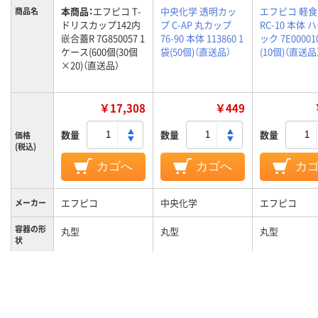
本商品：
エフピコ T-
中央化学 透明カッ
エフピコ 軽
商品名
ドリスカップ142内
プ C-AP 丸カップ
RC-10 本体
嵌合蓋R 7G850057 1
76-90 本体 113860 1
ック 7E00001
ケース(600個(30個
袋(50個)（直送品）
(10個)（直送品
×20)（直送品）
￥17,308
￥449
数量
数量
数量
価格
(税込)
カゴへ
カゴへ
カ
エフピコ
中央化学
エフピコ
メーカー
容器の形
丸型
丸型
丸型
状
ＰＰ
ＡＰＥＴ
ＨＩＰＳ
材質
6g
3g
26g
質量