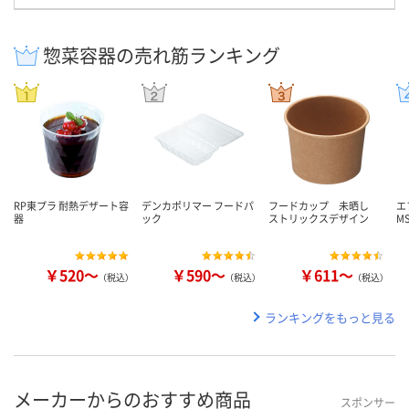
惣菜容器の売れ筋ランキング
RP東プラ 耐熱デザート容
デンカポリマー フードパ
フードカップ 未晒し
エ
器
ック
ストリックスデザイン
M
￥520～
￥590～
￥611～
（税込）
（税込）
（税込）
ランキングをもっと見る
メーカーからのおすすめ商品
スポンサー