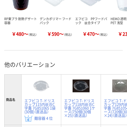
RP東プラ 耐熱デザート
デンカポリマー フード
エフピコ PPフードパ
HEIKO 透
容器
パック
ック 嵌合タイプ
PET 浅型
￥480～
￥590～
￥470～
￥2
（税込）
（税込）
（税込）
他のバリエーション
商品名
エフピコ T-ドリス
エフピコ T-ドリス
エフピコ T-
カップ115内嵌合C
カップ118内嵌合C
カップ129内
字蓋 7G851065 1袋
字蓋 7G851060 1ケ
字蓋 7G85105
(30個)（直送品）
ース(750個(30個
ース(720個(3
×25)（直送品）
×24)（直送品）
麺容器 4 位