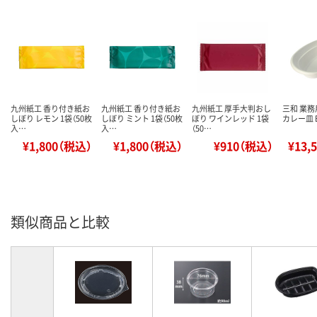
九州紙工 香り付き紙お
九州紙工 香り付き紙お
九州紙工 厚手大判おし
三和 業務
しぼり レモン 1袋（50枚
しぼり ミント 1袋（50枚
ぼり ワインレッド 1袋
カレー皿 B
入…
入…
（50…
¥1,800（税込）
¥1,800（税込）
¥910（税込）
¥13,
類似商品と比較