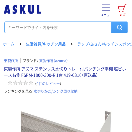
カゴ
メニュー
ホーム
生活雑貨/キッチン用品
ラップ/ふきん/キッチンスポン
東製作所
ブランド：
東製作所（azuma）
東製作所 アズマ ステンレス水切りトレー付パンチング平棚 塩ビホ
ース右側 FSPM-1800-300-R 1台 419-0316（直送品）
（
0
件のレビュー
）
ランキングを見る：
水切りかご/シンク周り収納