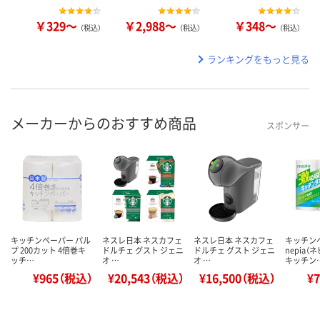
￥329～
￥2,988～
￥348～
（税込）
（税込）
（税込）
ランキングをもっと見る
メーカーからのおすすめ商品
スポンサー
キッチンペーパー パル
ネスレ日本 ネスカフェ
ネスレ日本 ネスカフェ
キッチン
プ 200カット 4倍巻キ
ドルチェ グスト ジェニ
ドルチェ グスト ジェニ
nepia（
ッチ…
オ …
オ …
キッチン
¥965（税込）
¥20,543（税込）
¥16,500（税込）
¥