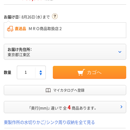
お届け日：
8月26日（水）まで
直送品
ＭＲＯ商品取扱店２
お届け先住所：
東京都江東区
数量
カゴへ
マイカタログへ登録
4
「奥行(mm)」 違いで 全
商品あります。
東製作所の水切りかご/シンク周り収納を全て見る