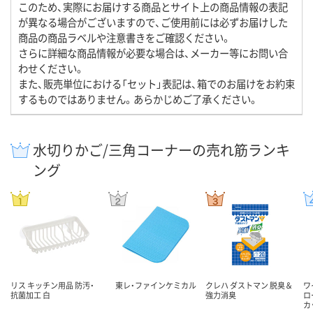
このため、実際にお届けする商品とサイト上の商品情報の表記
が異なる場合がございますので、ご使用前には必ずお届けした
商品の商品ラベルや注意書きをご確認ください。
さらに詳細な商品情報が必要な場合は、メーカー等にお問い合
わせください。
また、販売単位における「セット」表記は、箱でのお届けをお約束
するものではありません。あらかじめご了承ください。
水切りかご/三角コーナーの売れ筋ランキ
ング
リス キッチン用品 防汚・
東レ・ファインケミカル
クレハ ダストマン 脱臭＆
ワ
抗菌加工 白
強力消臭
ロ
カ