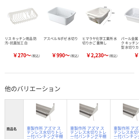
リス キッチン用品 防
アスベル Nポゼ 水切り
ヒマラヤ化学工業所 水
パール金属
汚・抗菌加工 白
切りかご 蓋無し
ク キッチン
型 水切り
￥270～
￥990～
￥2,230～
￥
（税込）
（税込）
（税込）
他のバリエーション
東製作所 アズマ ス
東製作所 アズマ ス
東製作所 アズ
商品名
テンレス水切りトレ
テンレス水切りトレ
テンレス水切
ー付パンチング平棚
ー付パンチング平棚
ー付パンチン