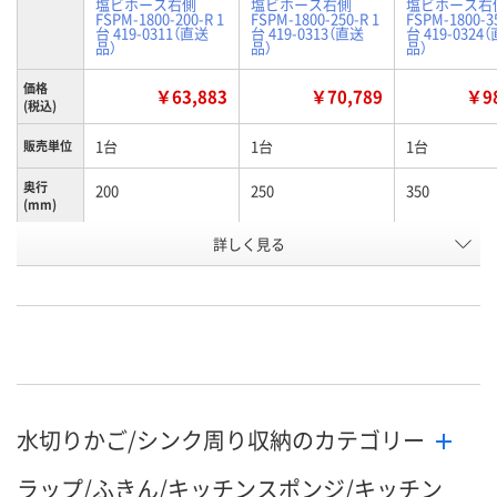
塩ビホース右側
塩ビホース右側
塩ビホース右
FSPM-1800-200-R 1
FSPM-1800-250-R 1
FSPM-1800-35
台 419-0311（直送
台 419-0313（直送
台 419-0324
品）
品）
品）
価格
￥63,883
￥70,789
￥98
(税込)
1台
1台
1台
販売単位
奥行
200
250
350
(mm)
お申込番
詳しく見る
RU60160
RU60163
RU60166
号
直送品
直送品
直送品
在庫
8月26日（水）まで
8月26日（水）まで
8月26日（水）
お届け日
数量
数量
数量
水切りかご/シンク周り収納のカテゴリー
カゴへ
カゴへ
カ
ラップ/ふきん/キッチンスポンジ/キッチン