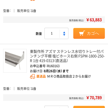
型番
販売単位
1台
￥63,883
販売価格（税込）
数量
カゴへ
東製作所 アズマ ステンレス水切りトレー付パ
ンチング平棚 塩ビホース右側 FSPM-1800-250-
R 1台 419-0313（直送品）
お申込番号：RU60163
お届け日：
8月26日（水）まで
直送品
ＭＲＯ商品取扱店２からお届け
型番
販売単位
1台
￥70,789
販売価格（税込）