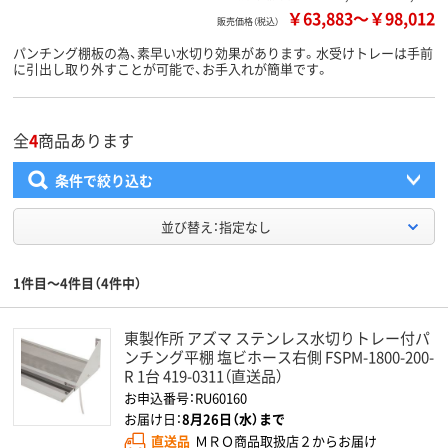
￥63,883
～
￥98,012
販売価格（税込）
パンチング棚板の為、素早い水切り効果があります。水受けトレーは手前
に引出し取り外すことが可能で、お手入れが簡単です。
全
4
商品あります
条件で絞り込む
並び替え：指定なし
1件目～4件目（4件中）
東製作所 アズマ ステンレス水切りトレー付パ
ンチング平棚 塩ビホース右側 FSPM-1800-200-
R 1台 419-0311（直送品）
お申込番号：RU60160
お届け日：
8月26日（水）まで
直送品
ＭＲＯ商品取扱店２からお届け