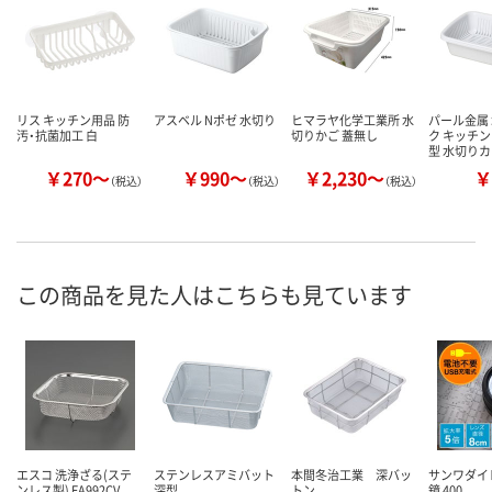
リス キッチン用品 防
アスベル Nポゼ 水切り
ヒマラヤ化学工業所 水
パール金属
汚・抗菌加工 白
切りかご 蓋無し
ク キッチン
型 水切り
￥270～
￥990～
￥2,230～
￥
（税込）
（税込）
（税込）
この商品を見た人はこちらも見ています
エスコ 洗浄ざる(ステ
ステンレスアミバット
本間冬治工業 深バッ
サンワダイ
ンレス製) EA992CV
深型
トン
鏡 400