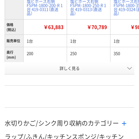
塩ビホース右側
塩ビホース右側
塩ビホース右
FSPM-1800-200-R 1
FSPM-1800-250-R 1
FSPM-1800-35
台 419-0311（直送
台 419-0313（直送
台 419-0324
品）
品）
品）
価格
￥63,883
￥70,789
￥98
(税込)
1台
1台
1台
販売単位
奥行
200
250
350
(mm)
お申込番
詳しく見る
RU60160
RU60163
RU60166
号
直送品
直送品
直送品
在庫
8月26日（水）まで
8月26日（水）まで
8月26日（水）
お届け日
数量
数量
数量
水切りかご/シンク周り収納のカテゴリー
カゴへ
カゴへ
カ
ラップ/ふきん/キッチンスポンジ/キッチン