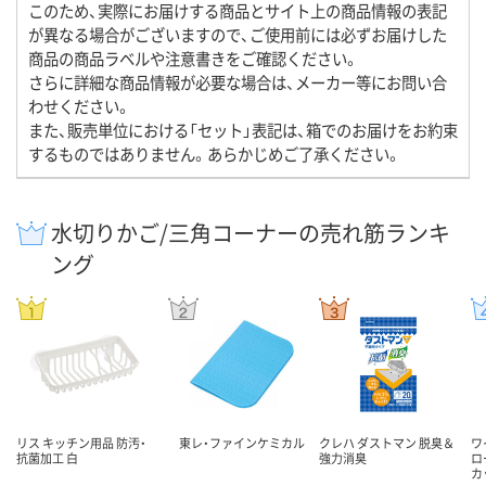
このため、実際にお届けする商品とサイト上の商品情報の表記
が異なる場合がございますので、ご使用前には必ずお届けした
商品の商品ラベルや注意書きをご確認ください。
さらに詳細な商品情報が必要な場合は、メーカー等にお問い合
わせください。
また、販売単位における「セット」表記は、箱でのお届けをお約束
するものではありません。あらかじめご了承ください。
水切りかご/三角コーナーの売れ筋ランキ
ング
リス キッチン用品 防汚・
東レ・ファインケミカル
クレハ ダストマン 脱臭＆
ワ
抗菌加工 白
強力消臭
ロ
カ