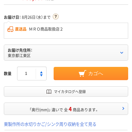
お届け日：
8月26日（水）まで
直送品
ＭＲＯ商品取扱店２
お届け先住所：
東京都江東区
数量
カゴへ
マイカタログへ登録
4
「奥行(mm)」 違いで 全
商品あります。
東製作所の水切りかご/シンク周り収納を全て見る