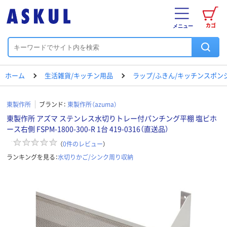
カゴ
メニュー
ホーム
生活雑貨/キッチン用品
ラップ/ふきん/キッチンスポン
東製作所
ブランド：
東製作所（azuma）
東製作所 アズマ ステンレス水切りトレー付パンチング平棚 塩ビホ
ース右側 FSPM-1800-300-R 1台 419-0316（直送品）
（
0
件のレビュー
）
ランキングを見る：
水切りかご/シンク周り収納