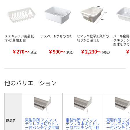
リス キッチン用品 防
アスベル Nポゼ 水切り
ヒマラヤ化学工業所 水
パール金属
汚・抗菌加工 白
切りかご 蓋無し
ク キッチン
型 水切り
￥270～
￥990～
￥2,230～
￥
（税込）
（税込）
（税込）
他のバリエーション
東製作所 アズマ ス
東製作所 アズマ ス
東製作所 アズ
商品名
テンレス水切りトレ
テンレス水切りトレ
テンレス水切
ー付パンチング平棚
ー付パンチング平棚
ー付パンチン