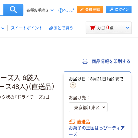
ヘルプ
各種お手続き
0
スイートポイント
あとで買う
カゴ
点
商品情報を印刷する
チーズ入 6袋入
お届け日：8月21日（金）まで
ケース48入)（直送品）
ック状の『ドライチーズ』ゴー
お届け先：
直送品
お菓子の王国はっぴーディア
ーズ