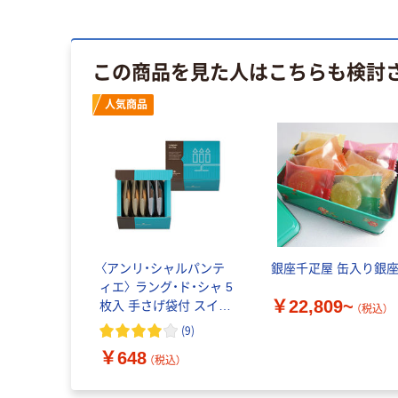
この商品を見た人はこちらも検討
人気商品
〈アンリ・シャルパンテ
銀座千疋屋 缶入り銀
ィエ〉 ラング・ド・シャ 5
￥22,809~
枚入 手さげ袋付 スイー
（税込）
ツ ギフト 洋菓子 焼き菓
(
9
)
子 手土産
￥648
（税込）