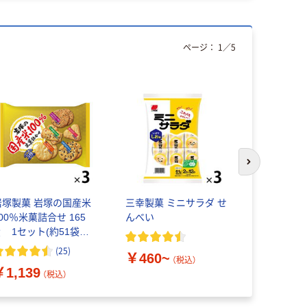
ページ：
1
／
5
次のスライド
岩塚製菓 岩塚の国産米
三幸製菓 ミニサラダ せ
天乃屋 ミ
00％米菓詰合せ 165
んべい
菓子 せん
ｇ 1セット(約51袋：
約17袋入×3パック)
(
25
)
￥460~
￥1,062
（税込）
￥1,139
（税込）