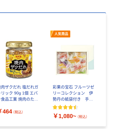
人気商品
焼肉ザクだれ 塩だれガ
彩果の宝石 フルーツゼ
リック 90g 1個 エバ
リーコレクション 伊
ラ食品工業 焼肉のたれ
勢丹の紙袋付き 手土
焼肉のタレ
産ギフト
￥464
（税込）
￥1,080~
（税込）