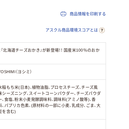
商品情報を印刷する
アスクル商品環境スコアとは
海道チーズおかき』が新登場！！ 国産米100％のおか
YOSHIMI（ヨシミ）
水稲もち米(日本)、植物油脂、プロセスチーズ、チーズ風
味シーズニング、スイートコーンパウダー、チーズパウダ
ー、食塩、粉末小麦発酵調味料、調味料(アミノ酸等)、香
料、パプリカ色素、(原材料の一部に小麦、乳成分、ごま、大
豆を含む)