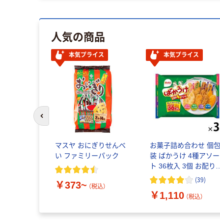
人気の商品
本気プライス
本気プライス
前のスライドへ
マスヤ おにぎりせんべ
お菓子詰め合わせ 個
い ファミリーパック
装 ばかうけ 4種アソー
ト 36枚入 3個 お配り栗
山米菓
(
39
)
￥373~
（税込）
￥1,110
（税込）