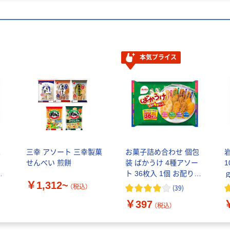
本気プライス
包
三幸 アソート 三幸製菓
お菓子詰め合わせ 個包
せんべい 煎餅
装 ばかうけ 4種アソー
1
ト 36枚入 1個 お配り栗
￥1,312~
山米菓
（税込）
(
39
)
￥397
（税込）