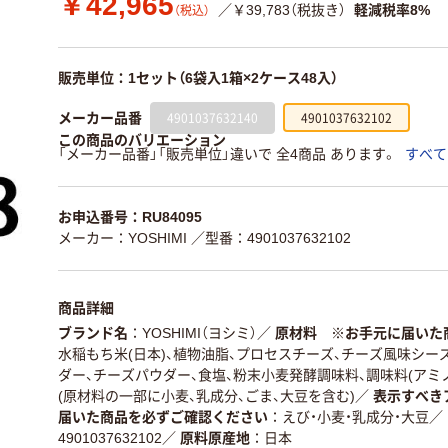
￥42,965
／￥39,783（税抜き）
軽減税率8%
（税込）
販売単位：1セット（6袋入1箱×2ケース48入）
4901037632140
4901037632102
メーカー品番
この商品のバリエーション
「メーカー品番」「販売単位」違いで 全4商品 あります。
すべて
お申込番号：RU84095
メーカー：YOSHIMI
／型番：4901037632102
商品詳細
ブランド名
YOSHIMI（ヨシミ）
／
原材料 ※お手元に届いた
水稲もち米(日本)、植物油脂、プロセスチーズ、チーズ風味シー
ダー、チーズパウダー、食塩、粉末小麦発酵調味料、調味料(アミノ
(原材料の一部に小麦、乳成分、ごま、大豆を含む)
／
表示すべき
届いた商品を必ずご確認ください
えび・小麦・乳成分・大豆
／
4901037632102
／
原料原産地
日本