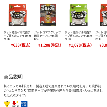
ジット 透明ゲル両面テ
ジット コアラグリップ
ジット 透明ゲル両面テ
ジット 
ープ仮どめコアラ1mm
両面テープ(1mm厚)
ープ仮どめコアラ2mm
ープ仮ど
厚 JK…
KG-…
厚 JK…
厚 JK…
¥638（税込）
¥1,208（税込）
¥1,078（税込）
¥3,
商品説明
【Goエシカル】訳あり 製造工程で廃棄されていた端材を用いた業界初
の“つなぎ目入り”両面テープが寺岡製作所から登場！環境・人体に配慮し
た低VOCタイプ。