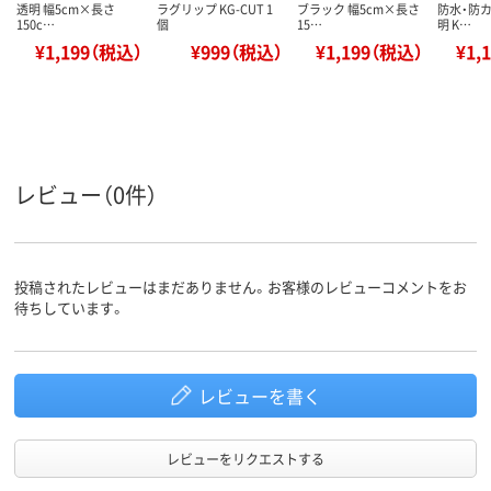
透明 幅5cm×長さ
ラグリップ KG-CUT 1
ブラック 幅5cm×長さ
防水・防カ
150c…
個
15…
明 K…
¥1,199（税込）
¥999（税込）
¥1,199（税込）
¥1,
レビュー（0件）
投稿されたレビューはまだありません。お客様のレビューコメントをお
待ちしています。
レビューを書く
レビューをリクエストする