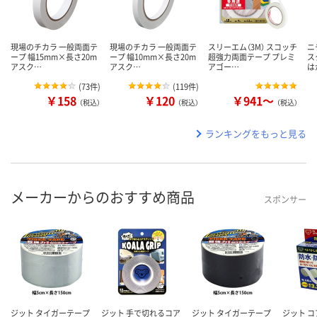
現場のチカラ 一般両面テ
現場のチカラ 一般両面テ
スリーエム（3M） スコッチ
ニ
ープ 幅15mm×長さ20m
ープ 幅10mm×長さ20m
超強力両面テープ プレミ
ス
アスク…
アスク…
アゴー…
は
(
73件
)
(
119件
)
￥158
￥120
￥941～
（税込）
（税込）
（税込）
ランキングをもっと見る
メーカーからのおすすめ商品
スポンサー
ジット タイガーテープ
ジット 手で切れるコア
ジット タイガーテープ
ジット 