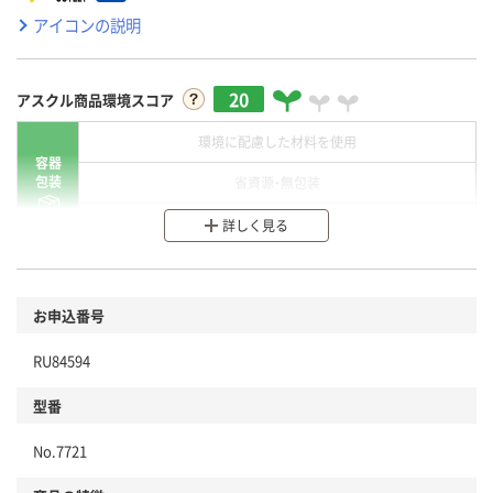
アイコンの説明
20
アスクル商品環境スコア
環境に配慮した材料を使用
容器
包装
省資源・無包装
分別・リサイクルしやすい設計
詳しく見る
環境に配慮した材料を使用
商品
お申込番号
本体
省資源・省エネ・節水
RU84594
分別・リサイクルしやすい設計
型番
独自の回収スキームがある
仕組
No.7721
アスクルで資源循環している