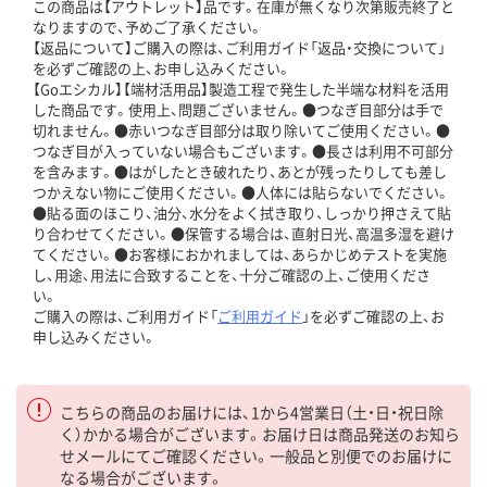
この商品は【アウトレット】品です。在庫が無くなり次第販売終了と
なりますので、予めご了承ください。
【返品について】ご購入の際は、ご利用ガイド「返品・交換について」
を必ずご確認の上、お申し込みください。
【Goエシカル】【端材活用品】製造工程で発生した半端な材料を活用
した商品です。使用上、問題ございません。●つなぎ目部分は手で
切れません。●赤いつなぎ目部分は取り除いてご使用ください。●
つなぎ目が入っていない場合もございます。●長さは利用不可部分
を含みます。●はがしたとき破れたり、あとが残ったりしても差し
つかえない物にご使用ください。●人体には貼らないでください。
●貼る面のほこり、油分、水分をよく拭き取り、しっかり押さえて貼
り合わせてください。●保管する場合は、直射日光、高温多湿を避け
てください。●お客様におかれましては、あらかじめテストを実施
し、用途、用法に合致することを、十分ご確認の上、ご使用くださ
い。
ご購入の際は、ご利用ガイド「
ご利用ガイド
」を必ずご確認の上、お
申し込みください。
こちらの商品のお届けには、1から4営業日（土・日・祝日除
く）かかる場合がございます。お届け日は商品発送のお知ら
せメールにてご確認ください。一般品と別便でのお届けに
なる場合がございます。