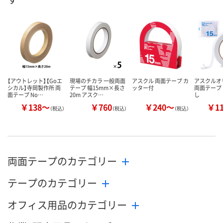
数量
数量
数量
カゴへ
カゴへ
カ
【アウトレット】【Goエ
現場のチカラ 一般両面
アスクル 両面テープ カ
アスクル
シカル】寺岡製作所 両
テープ 幅15mm×長さ
ッター付
両面テープ
面テープ No…
20m アスク…
し
￥138～
￥760
￥240～
￥1
（税込）
（税込）
（税込）
両面テープのカテゴリー
テープのカテゴリー
オフィス用品のカテゴリー