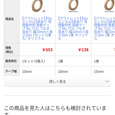
【アウトレット】【Go
【アウトレット】【Go
【アウトレット
商品名
エシカル】訳あり 寺
エシカル】訳あり 寺
エシカル】訳あ
岡製作所 両面テー
岡製作所 両面テー
岡製作所 両
プ No.7721 つなぎ
プ No.7721 つなぎ
プ No.7721
目あり 幅10mm×長
目あり 幅10mm×長
目あり 幅15
さ20m 1セット（5巻
さ20m 1巻 オリジナ
さ20m 1巻 
入） オリジナル
ル
ル
価格
￥653
￥138
(税込)
1セット（5巻入）
1巻
1巻
販売単位
10mm
10mm
15mm
テープ幅
お申込番
詳しく見る
RU84593
RU83129
RU83130
号
あり
あり
1点
在庫
8月11日（火）
8月11日（火）
8月11日（火）
お届け日
この商品を見た人はこちらも検討されていま
す