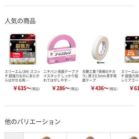
人気の商品
スリーエム（3M） スコッ
ニチバン 両面テープ ナ
古藤工業 「現場のチカ
スリーエム（
チ 超強力なのにあとか
イスタック しっかり貼
ラ」 厚さ0.5mm 厚手両
チ 超強力両
らはがせる両…
れてはがしやす…
面テープ
レミアゴー
￥635～
￥286～
￥436～
￥6
（税込）
（税込）
（税込）
他のバリエーション