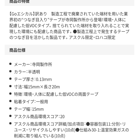
商品の特徴
温室効果ガスなどの削減
【Goエシカル】訳あり 製造工程で廃棄されていた端材を用いた業
この商品の環境配慮ポイントです。下記商品詳細「
界初の“つなぎ目入り”テープが寺岡製作所から登場！環境・人体に
アスクル商品環境スコア詳細／加点項目
」で確認できます。
配慮した低VOCタイプ。捨てられていた端材を取り入れることで実
現した環境にも配慮した商品です。●製造工程上で発生するテープ
のつなぎ目を活かした製品です。アスクル限定・ロハコ限定
商品仕様
メーカー：寺岡製作所
カラー：半透明
テープ厚さ：0.13ｍｍ
寸法：幅15mm×長さ20m
特徴：環境・人体に配慮した低VOCの両面テープ
粘着タイプ：一般用
テープ幅：15mm
アスクル商品環境スコア：20
アスクル商品環境スコア詳細/加点項目：●容器包装11:分別・リ
ユース・リサイクルしやすい(10点)●仕組み30-1:温室効果ガスの
削減に取り組んでいる(10点)