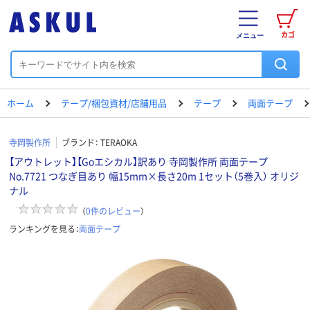
カゴ
メニュー
ホーム
テープ/梱包資材/店舗用品
テープ
両面テープ
寺岡製作所
ブランド：
TERAOKA
【アウトレット】【Goエシカル】訳あり 寺岡製作所 両面テープ
No.7721 つなぎ目あり 幅15mm×長さ20m 1セット（5巻入） オリジ
ナル
（
0
件のレビュー
）
ランキングを見る：
両面テープ