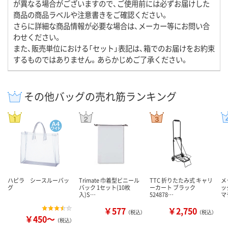
が異なる場合がございますので、ご使用前には必ずお届けした
商品の商品ラベルや注意書きをご確認ください。
さらに詳細な商品情報が必要な場合は、メーカー等にお問い合
わせください。
また、販売単位における「セット」表記は、箱でのお届けをお約束
するものではありません。あらかじめご了承ください。
その他バッグの売れ筋ランキング
ハピラ シースルーバッ
Trimate 巾着型ビニール
TTC 折りたたみ式 キャリ
メ
グ
バック 1セット(10枚
ーカート ブラック
ッ
入)S…
524878…
マ
￥577
￥2,750
（税込）
（税込）
￥450～
（税込）