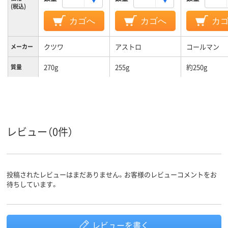
(税込)
カゴへ
カゴへ
カ
クツワ
アストロ
コールマン
メーカー
270g
255g
約250g
質量
レビュー（0件）
投稿されたレビューはまだありません。お客様のレビューコメントをお
待ちしています。
レビューを書く