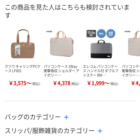
この商品を見た人はこちらも検討されていま
す
クツワ キャリングPCケ
パソコンケース 2Way
エレコム パソコンケー
パソコンケー
ース LF001
衝撃吸収 ショルダー ア
ス ハンドル付 ダブルフ
衝撃吸収 シ
イボリー …
ァスナー BM…
イボリー …
￥3,575～
￥4,378
￥1,999～
￥4,
（税込）
（税込）
（税込）
バッグのカテゴリー
スリッパ/服飾雑貨のカテゴリー