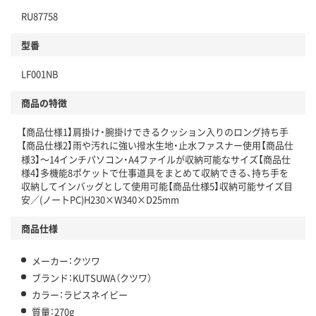
RU87758
型番
LF001NB
商品の特徴
【商品仕様1】肩掛け・腕掛けできるクッション入りのロング持ち手
【商品仕様2】雨や汚れに強い撥水生地・止水ファスナー使用【商品仕
様3】～14インチパソコン・A4ファイルが収納可能なサイズ【商品仕
様4】多機能8ポケットで仕事道具をまとめて収納できる、持ち手を
収納してインバッグとして使用可能【商品仕様5】収納可能サイズ目
安／(ノートPC)H230×W340×D25mm
商品仕様
メーカー：クツワ
ブランド：KUTSUWA（クツワ）
カラー：ラピスネイビー
質量：270g