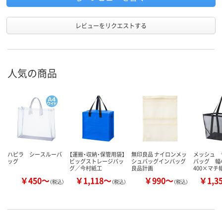
レビューをリクエストする
人気の商品
ハピラ シースルーバ
【運搬・収納・保管用袋】
無印良品 ナイロンメッ
メッシュ 
ッグ
ビッグストレージバッ
シュバッグインバッグ
バッグ 幅4
グ／今村紙工
良品計画
400×マチ
￥450～
￥1,118～
￥990～
￥1,3
（税込）
（税込）
（税込）