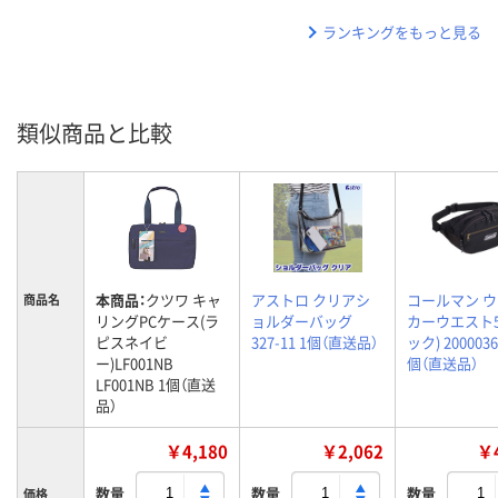
ランキングをもっと見る
類似商品と比較
本商品：
クツワ キャ
アストロ クリアシ
コールマン 
商品名
リングPCケース(ラ
ョルダーバッグ
カーウエスト5
ピスネイビ
327-11 1個（直送品）
ック) 2000036
ー)LF001NB
個（直送品）
LF001NB 1個（直送
品）
￥4,180
￥2,062
￥4
数量
数量
数量
価格