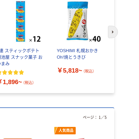
次のスライド
4連 スティックポテト
YOSHIMI 札幌おかき
亀田製菓 
湖池屋 スナック菓子 お
Oh!焼とうきび
い
つまみ
￥5,818~
（税込）
￥684~
￥1,896~
（税込）
ページ：
1
／
5
人気商品
人気商品