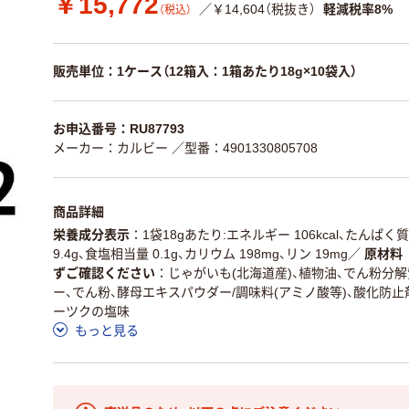
￥15,772
／￥14,604（税抜き）
軽減税率8%
（税込）
販売単位：1ケース（12箱入：1箱あたり18g×10袋入）
お申込番号：RU87793
メーカー：カルビー
／型番：4901330805708
商品詳細
栄養成分表示
1袋18gあたり:エネルギー 106kcal、たんぱく質 
9.4g、食塩相当量 0.1g、カリウム 198mg、リン 19mg
／
原材料
ずご確認ください
じゃがいも(北海道産)、植物油、でん粉分
ー、でん粉、酵母エキスパウダー/調味料(アミノ酸等)、酸化防止剤(
ーツクの塩味
もっと見る