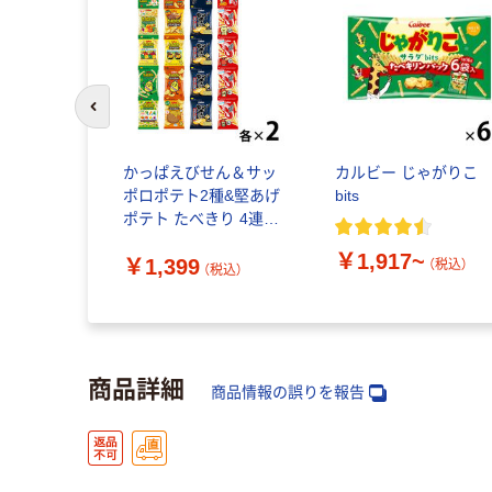
前のスライドへ
かっぱえびせん＆サッ
カルビー じゃがりこ
ポロポテト2種&堅あげ
bits
ポテト たべきり 4連パ
ック 1セット(32袋：4連
￥1,917~
￥1,399
×各種2個）小袋 小分け
（税込）
（税込）
アソート
商品詳細
商品情報の誤りを報告