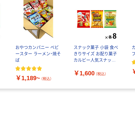
おやつカンパニー ベビ
スナック菓子 小袋 食べ
ースター ラーメン・焼そ
きりサイズ お配り菓子
ば
カルビー人気スナック 3
種アソート 1セット（1袋
￥1,600
×24）
（税込）
￥1,189~
（税込）