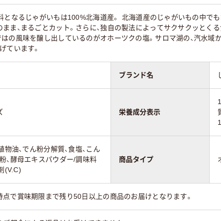
料となるじゃがいもは100%北海道産。 北海道産のじゃがいもの中で
のまま、まるごとカット。さらに、独自の製法によってサクサクッとく
ではの風味を醸し出しているのがオホーツクの塩。サロマ湖の、汽水域
げています。
ブランド名
ズ
栄養成分表示
、植物油、でん粉分解質、食塩、こん
粉、酵母エキスパウダー/調味料
商品タイプ
V.C)
時点で賞味期限まで残り50日以上の商品のお届けとなります。