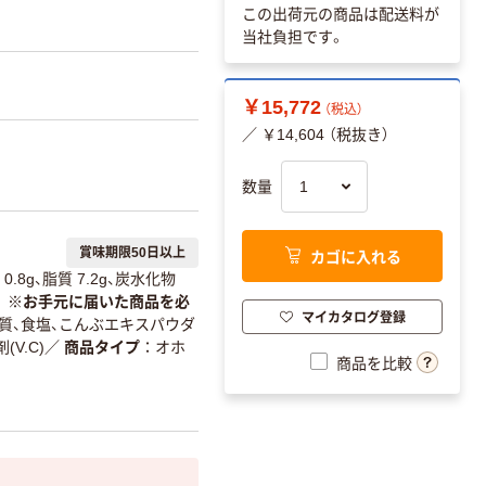
この出荷元の商品は配送料が
当社負担です。
￥15,772
（税込）
／ ￥14,604 （税抜き）
数量
賞味期限50日以上
カゴに入れる
0.8g、脂質 7.2g、炭水化物
 ※お手元に届いた商品を必
マイカタログ登録
解質、食塩、こんぶエキスパウダ
V.C)
／
商品タイプ
オホ
商品を比較