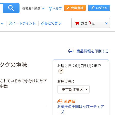
ヘルプ
各種お手続き
0
スイートポイント
あとで買う
カゴ
点
商品情報を印刷する
ーツクの塩味
お届け日：9月7日（月）まで
されているので小分けにたプ
お届け先：
多数！
直送品
お菓子の王国はっぴーディア
ーズ