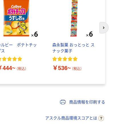
次のスライド
カルビー ポテトチッ
森永製菓 おっとっと ス
小袋 お配
プス
ナック菓子
チツプス う
パック入 2
スナック菓
￥444~
￥536~
（税込）
（税込）
￥699
（
商品情報を印刷する
アスクル商品環境スコアとは