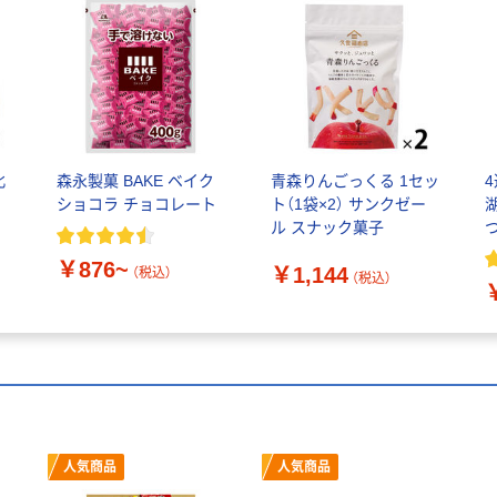
北
森永製菓 BAKE ベイク
青森りんごっくる 1セッ
ショコラ チョコレート
ト（1袋×2） サンクゼー
ル スナック菓子
￥876~
￥1,144
（税込）
（税込）
人気商品
人気商品