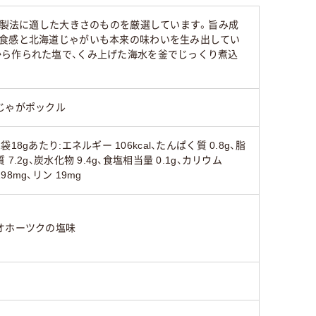
も製法に適した大きさのものを厳選しています。旨み成
る食感と北海道じゃがいも本来の味わいを生み出してい
から作られた塩で、くみ上げた海水を釜でじっくり煮込
じゃがポックル
1袋18gあたり:エネルギー 106kcal、たんぱく質 0.8g、脂
質 7.2g、炭水化物 9.4g、食塩相当量 0.1g、カリウム
198mg、リン 19mg
オホーツクの塩味