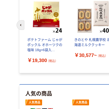
前のスライドへ
ポテトファーム じゃが
きのとや 札幌農学校 
ポックル オホーツクの
海道ミルククッキー
塩味 18g×6袋入
￥30,577~
4901330805715 1ケー
（税込）
￥19,300
ス(24箱入:1箱あたり
（税込）
18g×6袋入)（直送品）
人気の商品
人気商品
人気商品