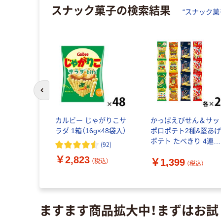
スナック菓子
の検索結果
“
スナック菓
前のスライドへ
ト つぶつ
カルビー じゃがりこサ
かっぱえびせん＆サッ
ミニ 9g×4
ラダ 1箱（16g×48袋入）
ポロポテト2種&堅あ
袋×6) スナ
ポテト たべきり 4連パ
(
92
)
袋 小分け 食
ック 1セット(32袋：4
(
7
)
￥2,823
￥1,399
 カルビー
×各種2個）小袋 小分け
（税込）
（税込）
アソート
込）
ますます商品拡大中！まずはお試