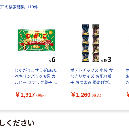
子
”の検索結果
1119
件
じゃがりこサラダbitsた
ポテトチップス 小袋 食
げ
べキリンパック 6袋 カ
べきりサイズ お配り菓
お
ルビー スナック菓子 お
子 おつまみ 堅あげポテ
連
つまみ
ト 人気2種アソート
1
￥1,917
￥1,260
15g×4連 1セット（1連
×
（税込）
（税込）
×6）
しください