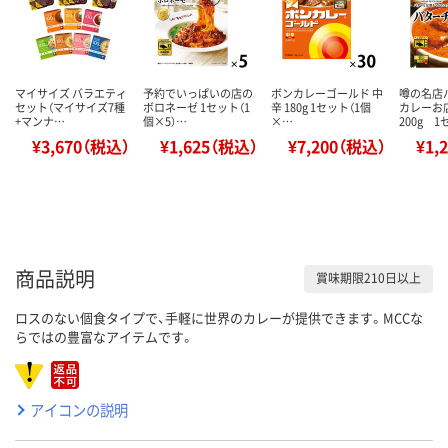
マイサイズ バラエティ
予約でいっぱいの店の
ボンカレーゴールド 中
噂の名店
セット（マイサイズ7種
ボロネーゼ 1セット（1
辛 180g 1セット（1個
カレー
+マンナ…
個×5）…
×…
200g 1
¥3,670（税込）
¥1,625（税込）
¥7,200（税込）
¥1,
商品説明
賞味期限210日以上
ロスのない個食タイプで、手軽に世界のカレーが提供できます。MCCな
らではの豊富なアイテムです。
アイコンの説明