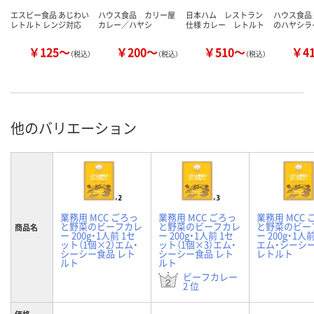
エスビー食品 あじわい
ハウス食品 カリー屋
日本ハム レストラン
ハウス食品
レトルト レンジ対応
カレー／ハヤシ
仕様 カレー レトルト
のハヤシラ
￥125～
￥200～
￥510～
￥4
（税込）
（税込）
（税込）
他のバリエーション
業務用 MCC ごろっ
業務用 MCC ごろっ
業務用 MCC 
と野菜のビーフカレ
と野菜のビーフカレ
と野菜のビー
商品名
ー 200g・1人前 1セ
ー 200g・1人前 1セ
ー 200g・1人
ット（1個×2）エム・
ット（1個×3）エム・
エム・シーシ
シーシー食品 レト
シーシー食品 レト
レトルト
ルト
ルト
ビーフカレー
2 位