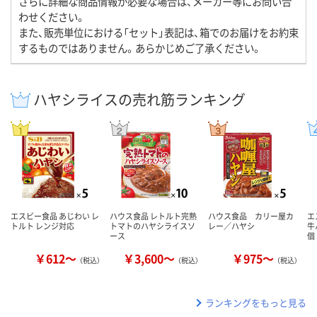
さらに詳細な商品情報が必要な場合は、メーカー等にお問い合
わせください。
また、販売単位における「セット」表記は、箱でのお届けをお約束
するものではありません。あらかじめご了承ください。
ハヤシライスの売れ筋ランキング
エスビー食品 あじわい レ
ハウス食品 レトルト完熟
ハウス食品 カリー屋カ
エ
トルト レンジ対応
トマトのハヤシライスソ
レー／ハヤシ
牛
ース
個
￥612～
￥3,600～
￥975～
（税込）
（税込）
（税込）
ランキングをもっと見る