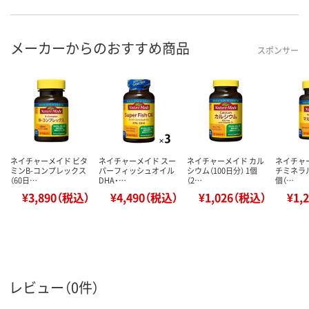
メーカーからのおすすめ商品
スポンサー
ネイチャーメイド ビタ
ネイチャーメイド スー
ネイチャーメイド カル
ネイチャ
ミンB-コンプレックス
パーフィッシュオイル
シウム（100日分） 1個
チミネラル
（60日…
DHA・…
（2…
個（…
¥3,890（税込）
¥4,490（税込）
¥1,026（税込）
¥1,
レビュー（0件）