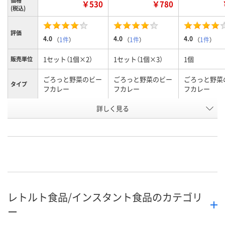
価格
￥530
￥780
(税込)
評価
4.0
4.0
4.0
（
1件
）
（
1件
）
（
1件
）
1セット（1個×2）
1セット（1個×3）
1個
販売単位
ごろっと野菜のビー
ごろっと野菜のビー
ごろっと野菜
タイプ
フカレー
フカレー
フカレー
お申込番
詳しく見る
RW00574
RW00591
RW00550
号
あり
あり
あり
在庫
8月9日（日）
8月9日（日）
8月9日（日）
お届け日
数量
数量
数量
レトルト食品/インスタント食品のカテゴリ
カゴへ
カゴへ
カ
ー