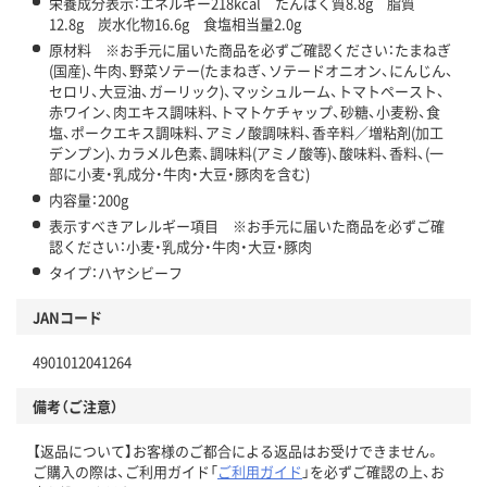
栄養成分表示：エネルギー218kcal たんぱく質8.8g 脂質
12.8g 炭水化物16.6g 食塩相当量2.0g
原材料 ※お手元に届いた商品を必ずご確認ください：たまねぎ
(国産)、牛肉、野菜ソテー(たまねぎ、ソテードオニオン、にんじん、
セロリ、大豆油、ガーリック)、マッシュルーム、トマトペースト、
赤ワイン、肉エキス調味料、トマトケチャップ、砂糖、小麦粉、食
塩、ポークエキス調味料、アミノ酸調味料、香辛料／増粘剤(加工
デンプン)、カラメル色素、調味料(アミノ酸等)、酸味料、香料、(一
部に小麦・乳成分・牛肉・大豆・豚肉を含む)
内容量：200g
表示すべきアレルギー項目 ※お手元に届いた商品を必ずご確
認ください：小麦・乳成分・牛肉・大豆・豚肉
タイプ：ハヤシビーフ
JANコード
4901012041264
備考（ご注意）
【返品について】お客様のご都合による返品はお受けできません。
ご購入の際は、ご利用ガイド「
ご利用ガイド
」を必ずご確認の上、お