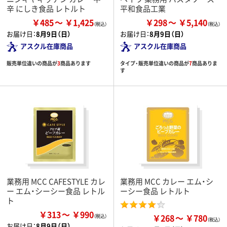
辛 にしき食品 レトルト
平和食品工業
￥485
￥1,425
￥298
￥5,140
お届け日：
8月9日（日）
お届け日：
8月9日（日）
アスクル在庫商品
アスクル在庫商品
販売単位違いの商品が
3
商品あります
タイプ・販売単位違いの商品が
7
商品ありま
す
業務用 MCC CAFESTYLE カレ
業務用 MCC カレー エム・シ
ー エム・シーシー食品 レトル
ーシー食品 レトルト
ト
￥313
￥990
￥268
￥780
お届け日：
8月9日（日）