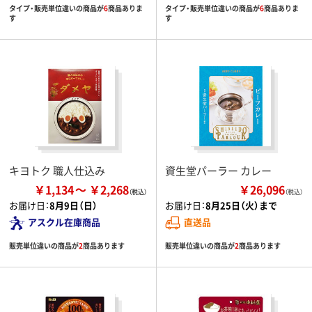
タイプ・販売単位違いの商品が
6
商品ありま
タイプ・販売単位違いの商品が
6
商品ありま
す
す
キヨトク 職人仕込み
資生堂パーラー カレー
￥1,134
￥2,268
￥26,096
（税込）
お届け日：
8月9日（日）
お届け日：
8月25日（火）まで
アスクル在庫商品
直送品
販売単位違いの商品が
2
商品あります
販売単位違いの商品が
2
商品あります