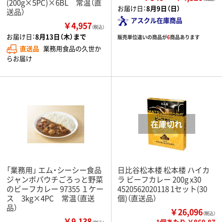
(200g×5PC)×6BL 常温（直
お届け日：
8月9日（日）
送品）
アスクル在庫商品
￥4,957
（税込）
お届け日：
8月13日（木）まで
販売単位違いの商品が
6
商品あります
直送品
業務用食品の久世か
らお届け
「業務用」 エム・シーシー食品
日比谷松本楼 松本楼 ハイカ
ジャンボパウチごろっと野菜
ラ ビーフカレー 200g x30
のビーフカレー 97355 １ケー
4520562020118 1セット(30
ス 3kg×4PC 常温（直送
個)（直送品）
品）
￥26,096
（税込）
￥9,138
1個あたり ￥869.87