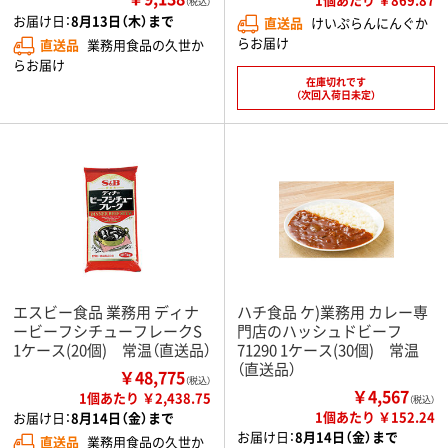
（税込）
お届け日：
8月13日（木）まで
直送品
けいぷらんにんぐか
らお届け
直送品
業務用食品の久世か
らお届け
在庫切れです
（次回入荷日未定）
エスビー食品 業務用 ディナ
ハチ食品 ケ)業務用 カレー専
ービーフシチューフレークS
門店のハッシュドビーフ
1ケース(20個) 常温（直送品）
71290 1ケース(30個) 常温
（直送品）
￥48,775
（税込）
￥4,567
1個あたり ￥2,438.75
（税込）
1個あたり ￥152.24
お届け日：
8月14日（金）まで
お届け日：
8月14日（金）まで
直送品
業務用食品の久世か