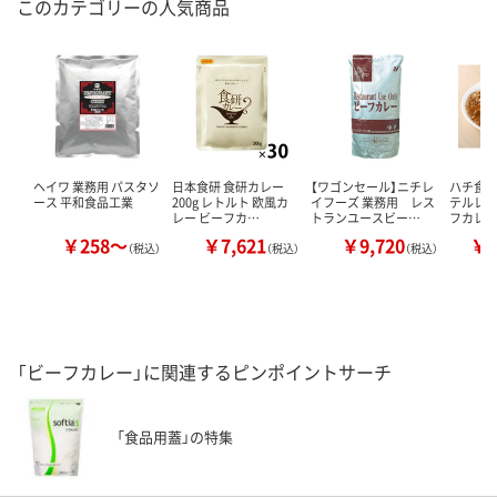
このカテゴリーの人気商品
ヘイワ 業務用 パスタソ
日本食研 食研カレー
【ワゴンセール】ニチレ
ハチ食品
ース 平和食品工業
200g レトルト 欧風カ
イフーズ 業務用 レス
テルレ
レー ビーフカ…
トランユースビー…
フカレー3
￥258～
￥7,621
￥9,720
￥1
（税込）
（税込）
（税込）
「ビーフカレー」に関連するピンポイントサーチ
「食品用蓋」の特集