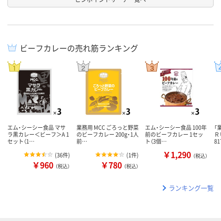
ビーフカレーの売れ筋ランキング
エム・シーシー食品 マサ
業務用 MCC ごろっと野菜
エム・シーシー食品 100年
「
ラ黒カレー＜ビーフ＞A 1
のビーフカレー 200g・1人
前のビーフカレー 1セッ
Ｒ
セット（1…
前…
ト（3個…
8
￥1,290
(
36件
)
(
1件
)
（税込）
￥960
￥780
（税込）
（税込）
ランキング一覧