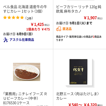
ベル食品 北海道 道産牛の牛
ビーフカリー リッチ 120g 純
すじカレー 1セット（3個）
欧風 麻布タカノ
￥1,907
（
）
2件
（税込）
お届け日：
9月1日（火）まで
￥1,425
（税込）
直送品
1個あたり ￥475
お届け日：
8月9日（日）
商品タイプ・販売単位違いの商品が
2
商品あ
アスクル在庫商品
ります
「業務用」 ニチレイフーズ Ｒ
北野エース〈肉はたけしま〉
Ｕビーフカレー（中辛）
カレー
8176530 1ケース
￥540
￥4,320