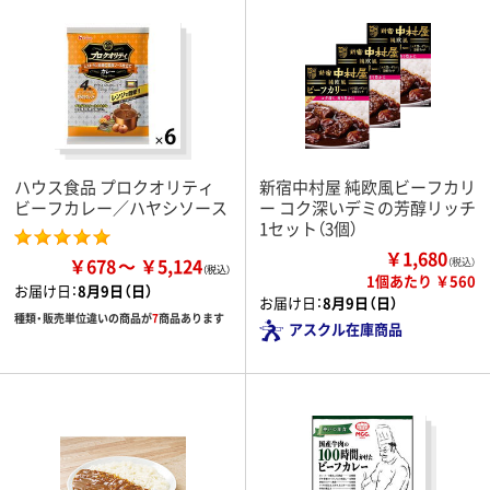
ハウス食品 プロクオリティ
新宿中村屋 純欧風ビーフカリ
ビーフカレー／ハヤシソース
ー コク深いデミの芳醇リッチ
1セット（3個）
￥1,680
￥678
￥5,124
（税込）
1個あたり ￥560
お届け日：
8月9日（日）
お届け日：
8月9日（日）
種類・販売単位違いの商品が
7
商品あります
アスクル在庫商品