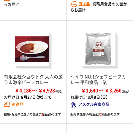
直送品
業務用食品の久世か
らお届け
らお届け
有限会社ショウトク 大人の激
ヘイワ NO.1シェフビーフカ
うま激辛ビーフカレー
レー 平和食品工業
￥4,186
￥4,928
￥1,640
￥3,260
お届け日：
8月27日（木）まで
お届け日：
8月9日（日）
直送品
アスクル在庫商品
種類・販売単位違いの商品が
2
商品あります
販売単位違いの商品が
2
商品あります