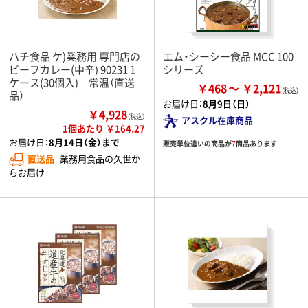
ハチ食品 ケ)業務用 専門店の
エム・シーシー食品 MCC 100
ビーフカレー(中辛) 90231 1
シリーズ
ケース(30個入) 常温（直送
￥468
￥2,121
品）
お届け日：
8月9日（日）
￥4,928
（税込）
アスクル在庫商品
1個あたり ￥164.27
お届け日：
8月14日（金）まで
販売単位違いの商品が
7
商品あります
直送品
業務用食品の久世か
らお届け