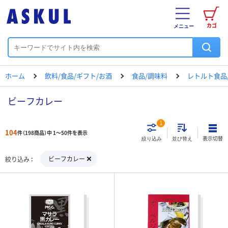
カゴ
メニュー
ホーム
飲料/食品/ギフト/お酒
食品/調味料
レトルト食品
ビーフカレー
1
104
件（198商品）中 1～50件を表示
表示切替
絞り込み
並び替え
ビーフカレー
絞り込み