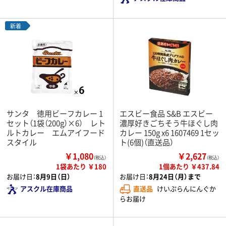
新着
サンタ 徳用ビーフカレー 1
エスビー食品 S&B エスビー
セット（1袋（200g）×6） レト
濃厚好きごちそう牛ほぐし肉
ルトカレー エムアイフード
カレー 150g x6 1607469 1セッ
スタイル
ト(6個)（直送品）
￥1,080
￥2,627
（税込）
（税込）
1袋あたり ￥180
1個あたり ￥437.84
お届け日：
8月9日（日）
お届け日：
8月24日（月）まで
アスクル在庫商品
直送品
けいぷらんにんぐか
らお届け