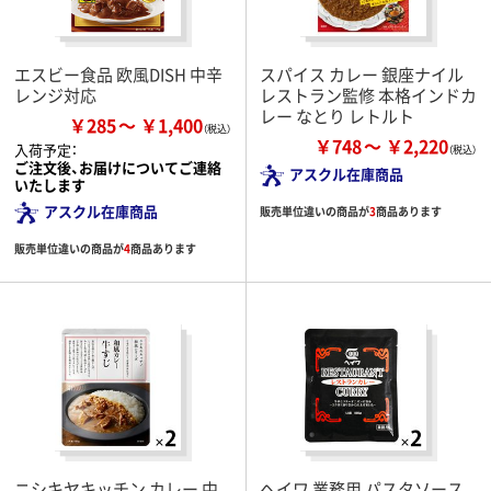
エスビー食品 欧風DISH 中辛
スパイス カレー 銀座ナイル
レンジ対応
レストラン監修 本格インドカ
レー なとり レトルト
￥285
￥1,400
￥748
￥2,220
入荷予定：
ご注文後、お届けについてご連絡
アスクル在庫商品
いたします
アスクル在庫商品
販売単位違いの商品が
3
商品あります
販売単位違いの商品が
4
商品あります
ニシキヤキッチン カレー 中
ヘイワ 業務用 パスタソース