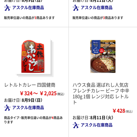
アスクル在庫商品
アスクル在庫商品
販売単位違いの商品が
3
商品あります
販売単位違いの商品が
3
商品あります
レトルトカレー 四国健商
ハウス食品 選ばれし人気店
フレンチカレー ビーフ 中辛
￥324
￥2,025
180g 1個 レンジ対応 レトル
お届け日：
8月9日（日）
ト
アスクル在庫商品
￥428
（税込）
お届け日：
8月11日（火）
商品タイプ・販売単位違いの商品が
4
商品あ
ります
アスクル在庫商品