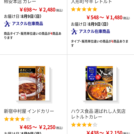
柿安本店 カレー
人形町今半 レトルト
￥698
￥2,480
お届け日：
8月9日（日）
￥548
￥1,480
アスクル在庫商品
お届け日：
8月9日（日）
アスクル在庫商品
商品タイプ・販売単位違いの商品が
4
商品あ
ります
タイプ・販売単位違いの商品が
6
商品ありま
す
新宿中村屋 インドカリー
ハウス食品 選ばれし人気店
レトルトカレー
￥465
￥2,250
￥438
￥2,150
お届け日：
8月9日（日）