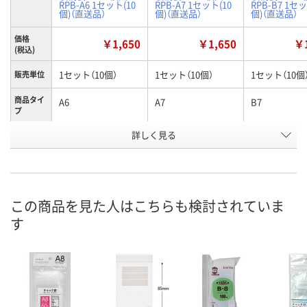
RPB-A6 1セット(10
RPB-A7 1セット(10
RPB-B7 1セッ
個)（直送品）
個)（直送品）
個)（直送品）
価格
￥1,650
￥1,650
￥1
(税込)
1セット（10個）
1セット（10個）
1セット（10個
販売単位
商品タイ
A6
A7
B7
プ
お申込番
詳しく見る
RW27194
RW27196
RW27197
号
直送品
直送品
直送品
在庫
8月28日（金）まで
8月28日（金）まで
8月28日（金）
お届け日
この商品を見た人はこちらも検討されていま
す
数量
数量
数量
カゴへ
カゴへ
カ