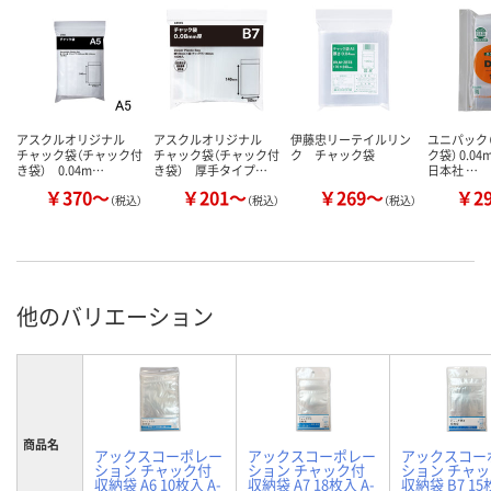
アスクルオリジナル
アスクルオリジナル
伊藤忠リーテイルリン
ユニパック（
チャック袋（チャック付
チャック袋（チャック付
ク チャック袋
ク袋） 0.0
き袋） 0.04m…
き袋） 厚手タイプ…
日本社 …
￥370～
￥201～
￥269～
￥2
（税込）
（税込）
（税込）
他のバリエーション
商品名
アックスコーポレー
アックスコーポレー
アックスコー
ション チャック付
ション チャック付
ション チャ
収納袋 A6 10枚入 A-
収納袋 A7 18枚入 A-
収納袋 B7 15