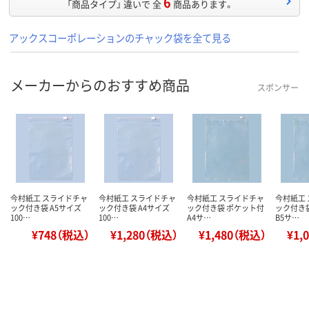
6
「商品タイプ」 違いで 全
商品あります。
アックスコーポレーションのチャック袋を全て見る
メーカーからのおすすめ商品
スポンサー
今村紙工 スライドチャ
今村紙工 スライドチャ
今村紙工 スライドチャ
今村紙工
ック付き袋 A5サイズ
ック付き袋 A4サイズ
ック付き袋 ポケット付
ック付き
100…
100…
A4サ…
B5サ…
¥748（税込）
¥1,280（税込）
¥1,480（税込）
¥1,