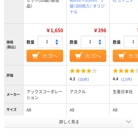
品）
袋（300枚入） オリジ
ナル
￥1,650
￥396
数量
数量
数量
価格
(税込)
カゴへ
カゴへ
カ
評価
4.3
4.4
（
38件
）
（
13件
）
アックスコーポレー
アスクル
生産日本社
メーカー
ション
A8
A8
A8
サイズ
詳しく見る
ポリエチレン
ポリエチレン、
低密度ポリエ
LDPE（ツルツルタイ
ン、LDPE（ツ
プ）、ポリエチレン、
タイプ）、低密
材質