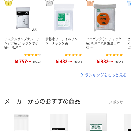
アスクルオリジナル チ
伊藤忠リーテイルリン
ユニパック（R）（チャック
セ
ャック袋（チャック付き
ク チャック袋
袋） 0.04mm厚 生産日本
ス
袋） 0.04m…
社 …
ミ
￥757～
￥482～
￥982～
（税込）
（税込）
（税込）
ランキングをもっと見る
メーカーからのおすすめ商品
スポンサー