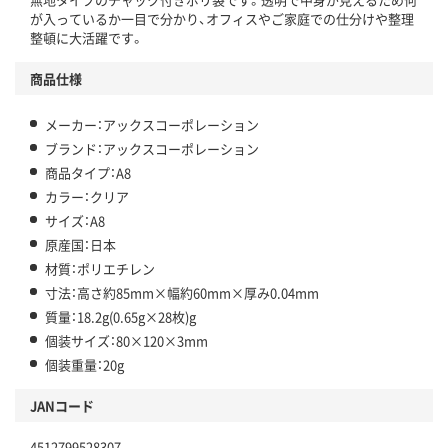
が入っているか一目で分かり、オフィスやご家庭での仕分けや整理
整頓に大活躍です。
商品仕様
メーカー：アックスコーポレーション
ブランド：アックスコーポレーション
商品タイプ：A8
カラー：クリア
サイズ：A8
原産国：日本
材質：ポリエチレン
寸法：高さ約85mm×幅約60mm×厚み0.04mm
質量：18.2g(0.65g×28枚)g
個装サイズ：80×120×3mm
個装重量：20g
JANコード
4512799528307