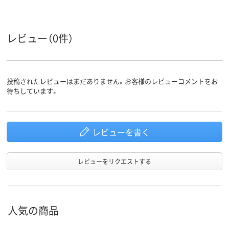
LDPE（ツルツルタイ
エチレン、LDP
プ）
ルツルタイプ
アスクル
レビュー（0件）
商品環境
25
25
スコア
投稿されたレビューはまだありません。お客様のレビューコメントをお
待ちしています。
レビューを書く
レビューをリクエストする
人気の商品