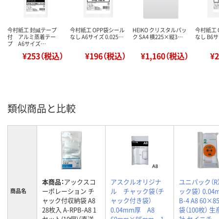
今村紙工 封緘テープ
今村紙工 OPP袋シール
HEIKO クリスタルパッ
今村紙工 
付 アルミ蒸着テー
なし A6サイズ 0.025…
ク SA4 横225×縦3…
なし B6サ
プ A6サイズ…
¥253（税込）
¥196（税込）
¥1,160（税込）
¥
類似商品と比較
本商品：
アックスコ
アスクルオリジナ
ユニパック（R
ーポレーション チ
ル チャック袋（チ
ック袋） 0.0
商品名
ャック付収納袋 A8
ャック付き袋）
B-4 A8 60×8
28枚入 A-RPB-A8 1
0.04mm厚 A8
袋（100枚） 
セット(10個)（直送
60mm×85mm 1
社 セイニチ