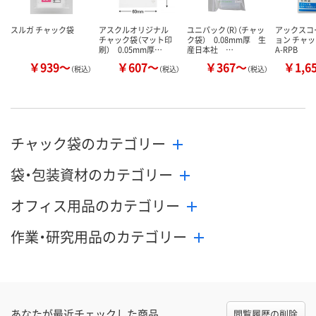
スルガ チャック袋
アスクルオリジナル
ユニパック（R）（チャッ
アックスコ
チャック袋（マット印
ク袋） 0.08mm厚 生
ョン チャ
刷） 0.05mm厚…
産日本社 …
A-RPB
￥939～
￥607～
￥367～
￥1,6
（税込）
（税込）
（税込）
チャック袋のカテゴリー
袋・包装資材のカテゴリー
オフィス用品のカテゴリー
作業・研究用品のカテゴリー
あなたが最近チェックした商品
閲覧履歴の削除