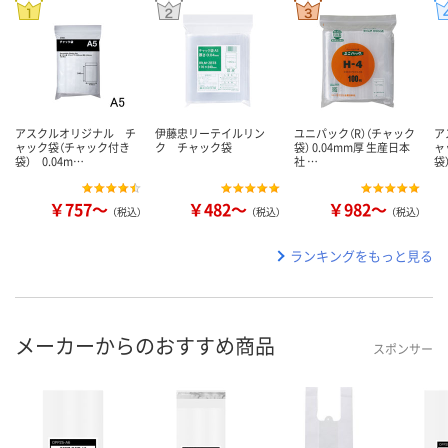
アスクルオリジナル チ
伊藤忠リーテイルリン
ユニパック（R）（チャック
ア
ャック袋（チャック付き
ク チャック袋
袋） 0.04mm厚 生産日本
ャ
袋） 0.04m…
社 …
袋
￥757～
￥482～
￥982～
（税込）
（税込）
（税込）
ランキングをもっと見る
メーカーからのおすすめ商品
スポンサー