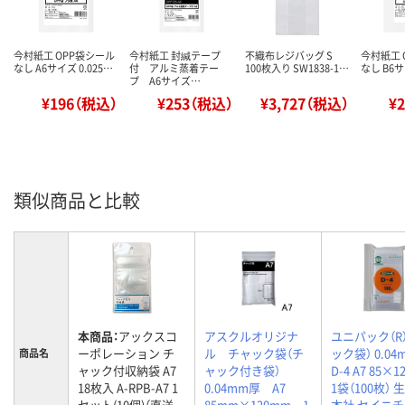
今村紙工 OPP袋シール
今村紙工 封緘テープ
不織布レジバッグ S
今村紙工 
なし A6サイズ 0.025…
付 アルミ蒸着テー
100枚入り SW1838-1…
なし B6サ
プ A6サイズ…
¥196（税込）
¥253（税込）
¥3,727（税込）
¥
類似商品と比較
本商品：
アックスコ
アスクルオリジナ
ユニパック（R
ーポレーション チ
ル チャック袋（チ
ック袋） 0.0
商品名
ャック付収納袋 A7
ャック付き袋）
D-4 A7 85×
18枚入 A-RPB-A7 1
0.04mm厚 A7
1袋（100枚） 
セット(10個)（直送
85mm×120mm 1
本社 セイニチ