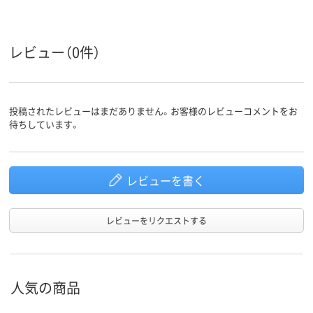
LDPE（ツルツルタイ
エチレン、LDP
プ）
ルツルタイプ
アスクル
レビュー（0件）
商品環境
25
25
スコア
投稿されたレビューはまだありません。お客様のレビューコメントをお
待ちしています。
レビューを書く
レビューをリクエストする
人気の商品