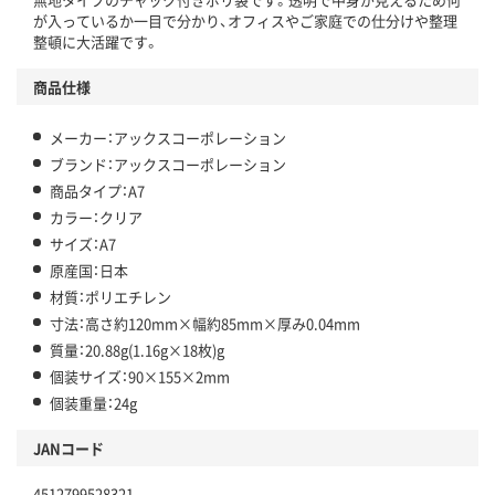
が入っているか一目で分かり、オフィスやご家庭での仕分けや整理
整頓に大活躍です。
商品仕様
メーカー：アックスコーポレーション
ブランド：アックスコーポレーション
商品タイプ：A7
カラー：クリア
サイズ：A7
原産国：日本
材質：ポリエチレン
寸法：高さ約120mm×幅約85mm×厚み0.04mm
質量：20.88g(1.16g×18枚)g
個装サイズ：90×155×2mm
個装重量：24g
JANコード
4512799528321