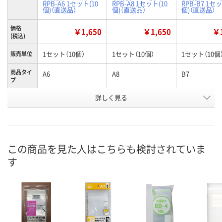
RPB-A6 1セット(10
RPB-A8 1セット(10
RPB-B7 1セッ
個)（直送品）
個)（直送品）
個)（直送品）
価格
￥1,650
￥1,650
￥1
(税込)
1セット（10個）
1セット（10個）
1セット（10個
販売単位
商品タイ
A6
A8
B7
プ
お申込番
詳しく見る
RW27194
RW27195
RW27197
号
直送品
直送品
直送品
在庫
8月28日（金）まで
8月28日（金）まで
8月28日（金）
お届け日
この商品を見た人はこちらも検討されていま
す
数量
数量
数量
カゴへ
カゴへ
カ