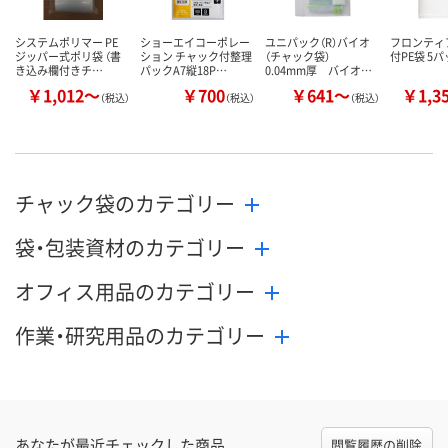
システムポリマー PE
ショーエイコーポレー
ユニパック（R）バイオ
フロンティ
ジッパー式ポリ袋 （書
ション チャック付整理
（チャック袋）
付PE袋 5
き込み欄付きチ…
パックA7縦18P…
0.04mm厚 バイオ…
￥1,012～
￥700
￥641～
￥1,3
（税込）
（税込）
（税込）
チャック袋のカテゴリー
袋・包装資材のカテゴリー
オフィス用品のカテゴリー
作業・研究用品のカテゴリー
あなたが最近チェックした商品
閲覧履歴の削除