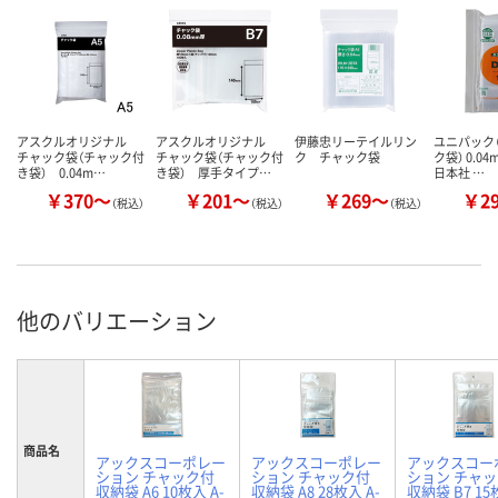
アスクルオリジナル
アスクルオリジナル
伊藤忠リーテイルリン
ユニパック（
チャック袋（チャック付
チャック袋（チャック付
ク チャック袋
ク袋） 0.0
き袋） 0.04m…
き袋） 厚手タイプ…
日本社 …
￥370～
￥201～
￥269～
￥2
（税込）
（税込）
（税込）
他のバリエーション
商品名
アックスコーポレー
アックスコーポレー
アックスコー
ション チャック付
ション チャック付
ション チャ
収納袋 A6 10枚入 A-
収納袋 A8 28枚入 A-
収納袋 B7 15