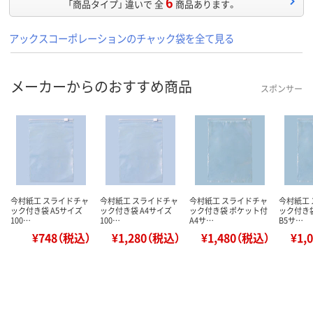
6
「商品タイプ」 違いで 全
商品あります。
アックスコーポレーションのチャック袋を全て見る
メーカーからのおすすめ商品
スポンサー
今村紙工 スライドチャ
今村紙工 スライドチャ
今村紙工 スライドチャ
今村紙工
ック付き袋 A5サイズ
ック付き袋 A4サイズ
ック付き袋 ポケット付
ック付き
100…
100…
A4サ…
B5サ…
¥748（税込）
¥1,280（税込）
¥1,480（税込）
¥1,