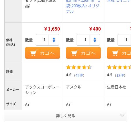
品）
袋（200枚入） オリジ
ナル
￥1,650
￥400
数量
数量
数量
価格
(税込)
カゴへ
カゴへ
カ
評価
4.6
4.5
（
42件
）
（
13件
）
アックスコーポレー
アスクル
生産日本社
メーカー
ション
A7
A7
A7
サイズ
詳しく見る
ポリエチレン
ポリエチレン、
低密度ポリエ
LDPE（ツルツルタイ
ン、LDPE（ツ
プ）、ポリエチレン、
タイプ）、低密
材質