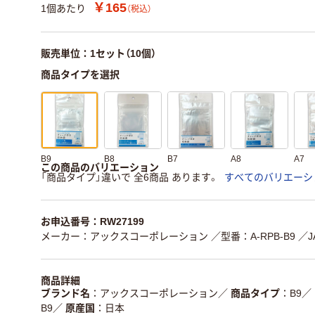
￥165
1個あたり
（税込）
販売単位：1セット（10個）
商品タイプを選択
B9
B8
B7
A8
A7
この商品のバリエーション
「商品タイプ」違いで 全6商品 あります。
すべてのバリエーシ
お申込番号：RW27199
メーカー：アックスコーポレーション
／型番：A-RPB-B9
／J
商品詳細
ブランド名
アックスコーポレーション
／
商品タイプ
B9
／
B9
／
原産国
日本