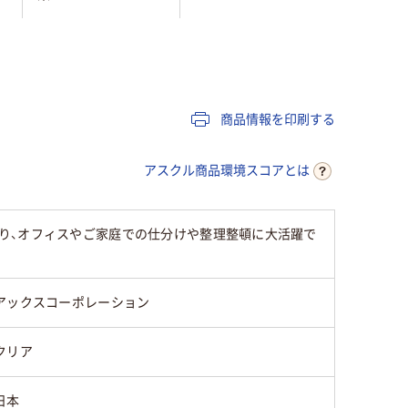
LDPE（ツルツルタイ
LDPE（ツルツルタイ
LDPE（
プ）
プ）
プ）
商品情報を印刷する
25
25
アスクル商品環境スコアとは
り、オフィスやご家庭での仕分けや整理整頓に大活躍で
アックスコーポレーション
クリア
日本