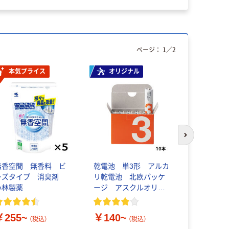
ページ：
1
／
2
本気プライス
オリジナル
次のスライド
無香空間 無香料 ビ
乾電池 単3形 アルカ
寺岡製作所
ーズタイプ 消臭剤
リ乾電池 北欧パッケ
0.23m
小林製薬
ージ アスクルオリジ
No.159
ナル
￥255~
￥140~
￥486~
（税込）
（税込）