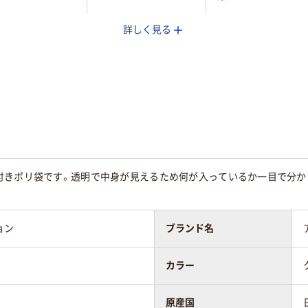
詳しく見る
PE（ツルツルタイ
LDPE（ツルツルタイ
LDPE（ツルツルタイ
プ）
プ）
25
25
付きポリ袋です。透明で中身が見えるため何が入っているか一目で分か
ョン
ブランド名
カラー
原産国