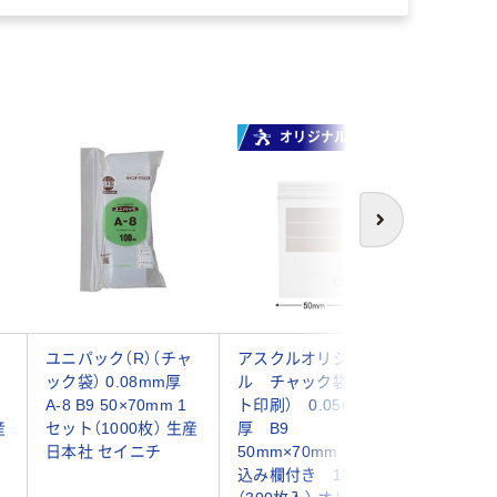
オリジナル
オ
次へ
ャ
ユニパック（R）（チャ
アスクルオリジナ
アスクル
ック袋） 0.08mm厚
ル チャック袋（マッ
ル チャ
A-8 B9 50×70mm 1
ト印刷） 0.05mm
ック付き
産
セット（1000枚） 生産
厚 B9
イプ 0
日本社 セイニチ
50mm×70mm 書き
B9 50
込み欄付き 1袋
（100枚