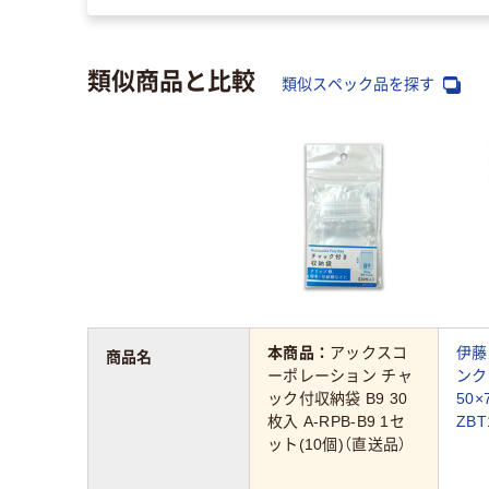
類似商品と比較
類似スペック品を探す
本商品：
アックスコ
伊藤
商品名
ーポレーション チャ
ンク
ック付収納袋 B9 30
50×
枚入 A-RPB-B9 1セ
ZBT
ット(10個)（直送品）