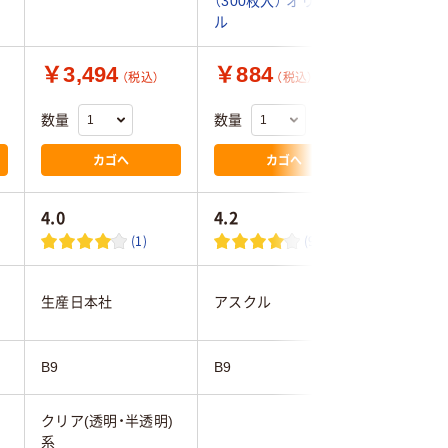
（300枚入） オリジナ
ル
ル
￥3,494
￥884
￥201
（税込）
（税込）
数量
数量
数量
カゴへ
カゴへ
4.0
4.2
4.7
(1)
(9)
生産日本社
アスクル
アスクル
B9
B9
B9
)
クリア(透明・半透明)
系