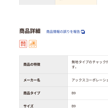
材質
LD
ポリエチレン
プ）
商品詳細
アスクル商品環境
商品情報の誤りを報告
スコア
無地タイプのチャック
商品の特徴
す。
メーカー名
アックスコーポレーシ
商品タイプ
B9
サイズ
B9