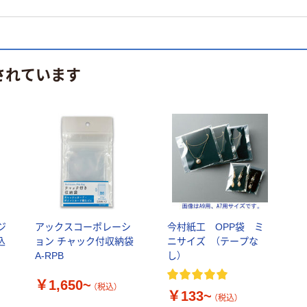
されています
ジ
アックスコーポレーシ
今村紙工 OPP袋 ミ
込
ョン チャック付収納袋
ニサイズ （テープな
メ
A-RPB
し）
￥1,650~
（税込）
￥133~
（税込）