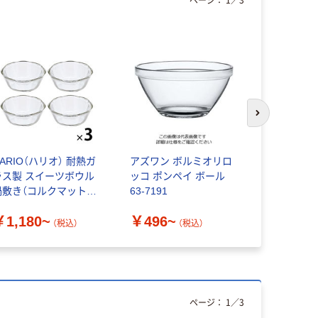
次のスライド
ARIO（ハリオ） 耐熱ガ
アズワン ボルミオリロ
無印良品 
ラス製 スイーツボウル
ッコ ポンペイ ボール
浅鉢 良品
鍋敷き（コルクマット）
63-7191
￥590~
のおまけ付き
￥1,180~
￥496~
（税込）
（税込）
ページ：
1
／
3