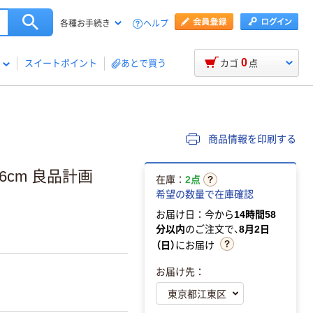
ヘルプ
各種お手続き
0
スイートポイント
あとで買う
カゴ
点
商品情報を印刷する
6cm 良品計画
在庫：
2点
希望の数量で在庫確認
お届け日：今から
14時間58
分以内
のご注文で、
8月2日
（日）
にお届け
お届け先：