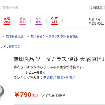
詳細設定
お届け先
〒135-0061
無印良品 食器
無印良品 ソーダガラス 深鉢 良品計画
ランド
無印良品
無印良品 ソーダガラス 深鉢 大 約直径1
手吹きのようなゆらぎのある表面感が特長です。
レビューを書く
ランキングをみる
無印良品 雑貨・日用品
￥790
／￥719（税抜き）
（税込）