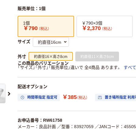
販売単位：1個
1個
￥790×3個
￥790
￥2,370
（税込）
（税込）
サイズ
約直径16×高さ8cm
約直径11×高さ6cm
外寸
この商品のバリエーション
「サイズ」「外寸」「販売単位」違いで 全4商品 あります。
すべ
配送オプション
￥385
時間帯指定 指定可
置き場所指定 利用
（税込）
お申込番号：RW61758
メーカー：良品計画
／型番：83927059
／JANコード：455058