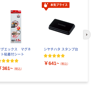
本気プライス
次のスライド
マグエックス マグネ
シヤチハタ スタンプ台
HEIKO 箸
ット粘着付シート
￥539~
￥641~
（税込）
￥361~
（税込）