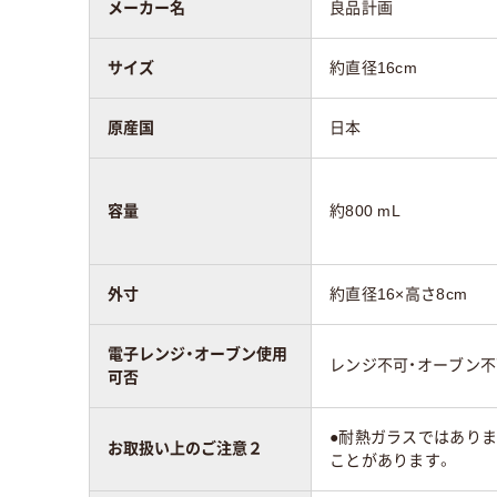
メーカー名
良品計画
サイズ
約直径16cm
原産国
日本
容量
約800 mL
外寸
約直径16×高さ8cm
電子レンジ・オーブン使用
レンジ不可・オーブン不
可否
●耐熱ガラスではあり
お取扱い上のご注意２
ことがあります。