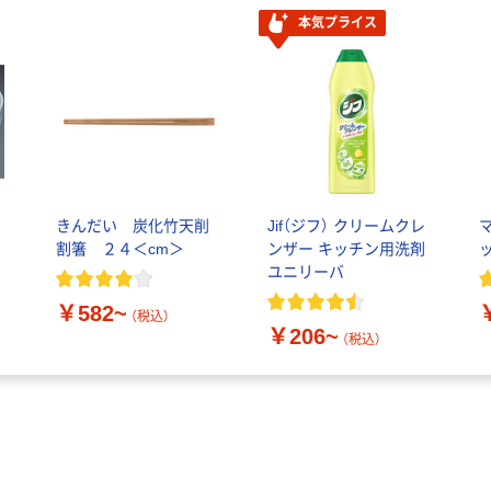
本気プライス
きんだい 炭化竹天削
Jif（ジフ） クリームクレ
割箸 ２４＜cm＞
ンザー キッチン用洗剤
ユニリーバ
￥582~
（税込）
￥206~
（税込）