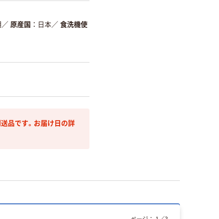
明
／
原産国
日本
／
食洗機使
送品です。お届け日の詳
ページ：
1
／
3