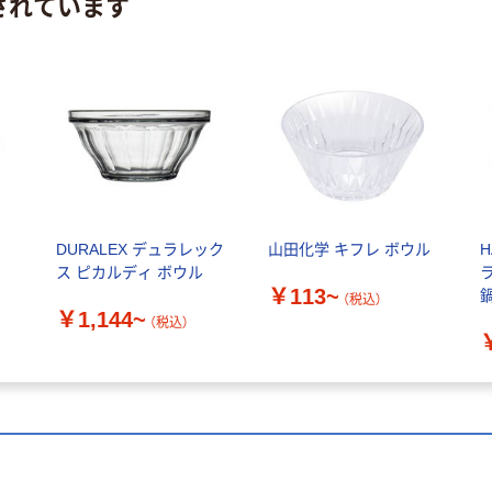
されています
ス
DURALEX デュラレック
山田化学 キフレ ボウル
H
ス ピカルディ ボウル
￥113~
（税込）
￥1,144~
（税込）