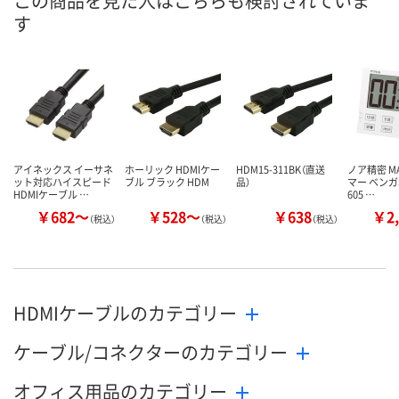
この商品を見た人はこちらも検討されていま
す
カゴへ
カゴへ
カ
アイネックス イーサネ
ホーリック HDMIケー
HDM15-311BK（直送
ノア精密 M
ット対応ハイスピード
ブル ブラック HDM
品）
マー ベンガ君
HDMIケーブル …
605 …
￥682～
￥528～
￥638
￥2,
（税込）
（税込）
（税込）
HDMIケーブルのカテゴリー
ケーブル/コネクターのカテゴリー
オフィス用品のカテゴリー