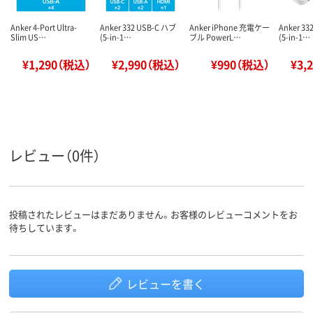
Anker 4-Port Ultra-
Anker 332 USB-C ハブ
Anker iPhone 充電ケー
Anker 33
Slim US…
(5-in-1…
ブル PowerL…
(5-in-1…
¥1,290（税込）
¥2,990（税込）
¥990（税込）
¥3,
レビュー（0件）
投稿されたレビューはまだありません。お客様のレビューコメントをお
待ちしています。
レビューを書く