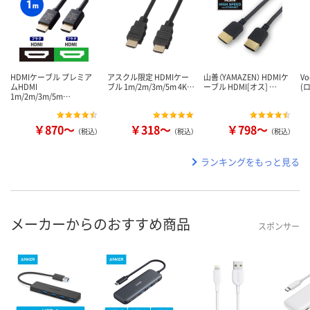
HDMIケーブル プレミア
アスクル限定 HDMIケー
山善（YAMAZEN） HDMIケ
V
ムHDMI
ブル 1m/2m/3m/5m 4K…
ーブル HDMI[オス] …
(
1m/2m/3m/5m…
￥870～
￥318～
￥798～
（税込）
（税込）
（税込）
ランキングをもっと見る
メーカーからのおすすめ商品
スポンサー