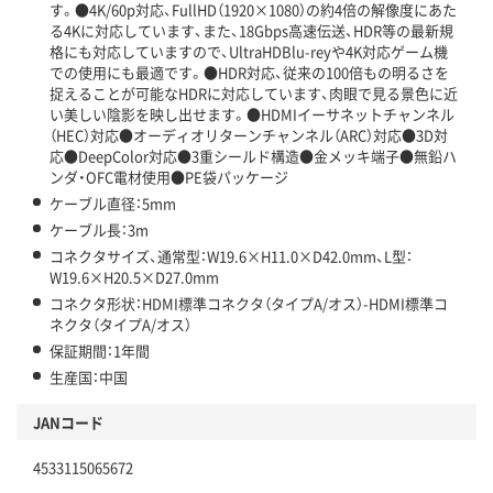
す。●4K/60p対応、FullHD（1920×1080）の約4倍の解像度にあた
る4Kに対応しています、また、18Gbps高速伝送、HDR等の最新規
格にも対応していますので、UltraHDBlu-reyや4K対応ゲーム機
での使用にも最適です。●HDR対応、従来の100倍もの明るさを
捉えることが可能なHDRに対応しています、肉眼で見る景色に近
い美しい陰影を映し出せます。●HDMIイーサネットチャンネル
（HEC）対応●オーディオリターンチャンネル（ARC）対応●3D対
応●DeepColor対応●3重シールド構造●金メッキ端子●無鉛ハ
ンダ・OFC電材使用●PE袋パッケージ
ケーブル直径：5mm
ケーブル長：3m
コネクタサイズ、通常型：W19.6×H11.0×D42.0mm、L型：
W19.6×H20.5×D27.0mm
コネクタ形状：HDMI標準コネクタ（タイプA/オス）-HDMI標準コ
ネクタ（タイプA/オス）
保証期間：1年間
生産国：中国
JANコード
4533115065672