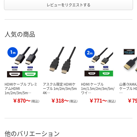
レビューをリクエストする
人気の商品
HDMIケーブル プレミ
アスクル限定 HDMIケ
HDMI ケーブル
山善（YAMAZ
アムHDMI
ーブル 1m/2m/3m/5m
1m/1.5m/2m/3m/5m/
ケーブル HD
1m/2m/3m/5m…
4K…
ワイ…
…
￥870～
￥318～
￥771～
￥7
（税込）
（税込）
（税込）
他のバリエーション