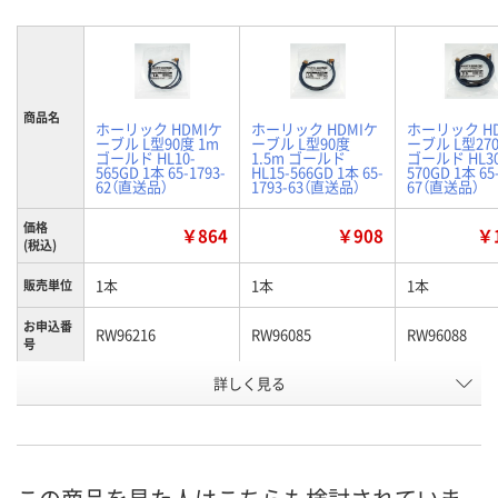
商品名
ホーリック HDMIケ
ホーリック HDMIケ
ホーリック H
ーブル L型90度 1m
ーブル L型90度
ーブル L型270
ゴールド HL10-
1.5m ゴールド
ゴールド HL30
565GD 1本 65-1793-
HL15-566GD 1本 65-
570GD 1本 65
62（直送品）
1793-63（直送品）
67（直送品）
価格
￥864
￥908
￥1
(税込)
1本
1本
1本
販売単位
お申込番
RW96216
RW96085
RW96088
号
詳しく見る
あり
あり
あり
在庫
8月21日（金）まで
8月21日（金）まで
8月21日（金）
お届け日
数量
数量
数量