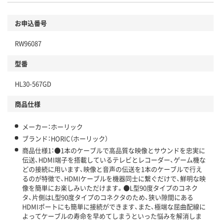
お申込番号
RW96087
型番
HL30-567GD
商品仕様
メーカー：ホーリック
ブランド：HORIC（ホーリック）
商品仕様1：●1本のケーブルで高品質な映像とサウンドを忠実に
伝送、HDMI端子を搭載しているテレビとレコーダー、ゲーム機な
どの接続に用います、映像と音声の伝送を1本のケーブルで行え
るのが特徴で、HDMIケーブルを機器同士に繋ぐだけで、鮮明な映
像を簡単にお楽しみいただけます。●L型90度タイプのコネク
タ、片側はL型90度タイプのコネクタのため、狭い隙間にある
HDMIポートにも簡単に接続ができます、また、極端な屈曲配線に
よってケーブルの寿命を早めてしまうといった悩みを解消しま