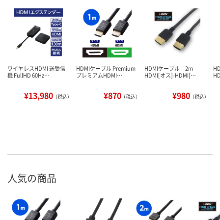
ワイヤレスHDMI 送受信
HDMIケーブル Premium
HDMIケーブル 2m
H
機 FullHD 60Hz…
プレミアムHDMI…
HDMI[オス]-HDMI[…
H
¥13,980
¥870
¥980
（税込）
（税込）
（税込）
人気の商品