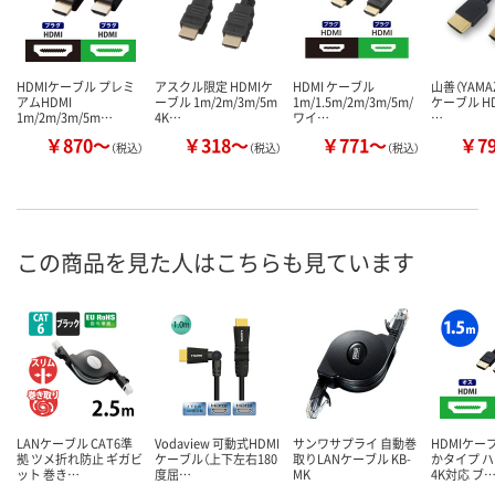
HDMIケーブル プレミ
アスクル限定 HDMIケ
HDMI ケーブル
山善（YAMAZ
アムHDMI
ーブル 1m/2m/3m/5m
1m/1.5m/2m/3m/5m/
ケーブル HD
1m/2m/3m/5m…
4K…
ワイ…
…
￥870～
￥318～
￥771～
￥7
（税込）
（税込）
（税込）
この商品を見た人はこちらも見ています
LANケーブル CAT6準
Vodaview 可動式HDMI
サンワサプライ 自動巻
HDMIケー
拠 ツメ折れ防止 ギガビ
ケーブル（上下左右180
取りLANケーブル KB-
かタイプ 
ット 巻き…
度屈…
MK
4K対応 ブ