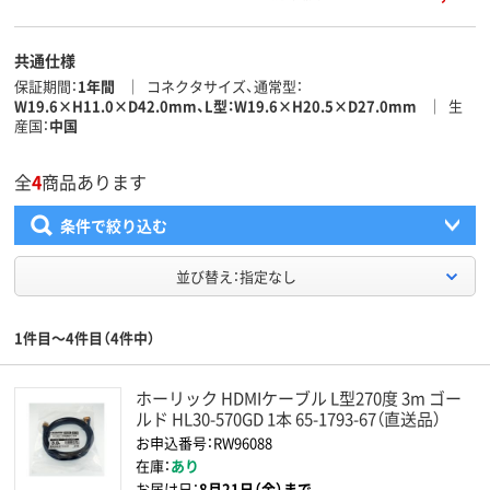
共通仕様
保証期間
1年間
コネクタサイズ、通常型
W19.6×H11.0×D42.0mm、L型：W19.6×H20.5×D27.0mm
生
産国
中国
全
4
商品あります
条件で絞り込む
並び替え：指定なし
1件目～4件目（4件中）
ホーリック HDMIケーブル L型270度 3m ゴー
ルド HL30-570GD 1本 65-1793-67（直送品）
お申込番号：RW96088
在庫：
あり
お届け日：
8月21日（金）まで