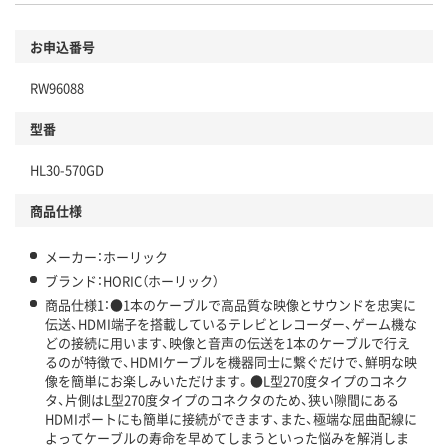
お申込番号
RW96088
型番
HL30-570GD
商品仕様
メーカー：ホーリック
ブランド：HORIC（ホーリック）
商品仕様1：●1本のケーブルで高品質な映像とサウンドを忠実に
伝送、HDMI端子を搭載しているテレビとレコーダー、ゲーム機な
どの接続に用います、映像と音声の伝送を1本のケーブルで行え
るのが特徴で、HDMIケーブルを機器同士に繋ぐだけで、鮮明な映
像を簡単にお楽しみいただけます。●L型270度タイプのコネク
タ、片側はL型270度タイプのコネクタのため、狭い隙間にある
HDMIポートにも簡単に接続ができます、また、極端な屈曲配線に
よってケーブルの寿命を早めてしまうといった悩みを解消しま