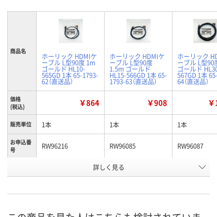
商品名
ホーリック HDMIケ
ホーリック HDMIケ
ホーリック H
ーブル L型90度 1m
ーブル L型90度
ーブル L型90
ゴールド HL10-
1.5m ゴールド
ゴールド HL30
565GD 1本 65-1793-
HL15-566GD 1本 65-
567GD 1本 65
62（直送品）
1793-63（直送品）
64（直送品）
価格
￥864
￥908
￥1
(税込)
1本
1本
1本
販売単位
お申込番
RW96216
RW96085
RW96087
号
詳しく見る
あり
あり
あり
在庫
8月21日（金）まで
8月21日（金）まで
8月24日（月）
お届け日
数量
数量
数量