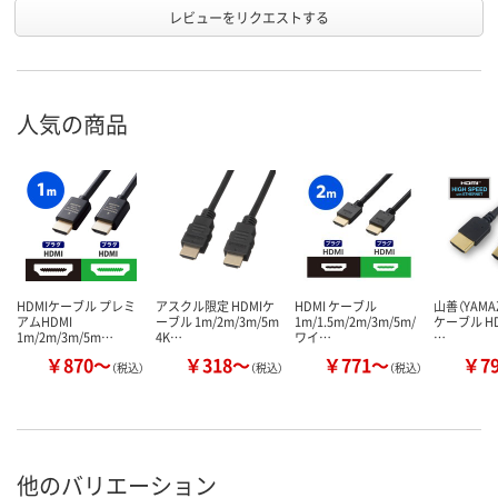
レビューをリクエストする
人気の商品
HDMIケーブル プレミ
アスクル限定 HDMIケ
HDMI ケーブル
山善（YAMAZ
アムHDMI
ーブル 1m/2m/3m/5m
1m/1.5m/2m/3m/5m/
ケーブル HD
1m/2m/3m/5m…
4K…
ワイ…
…
￥870～
￥318～
￥771～
￥7
（税込）
（税込）
（税込）
他のバリエーション