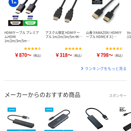
HDMIケーブル プレミア
アスクル限定 HDMIケー
山善（YAMAZEN） HDMIケ
V
ムHDMI
ブル 1m/2m/3m/5m 4K…
ーブル HDMI[オス] …
(
1m/2m/3m/5m…
￥870～
￥318～
￥798～
（税込）
（税込）
（税込）
ランキングをもっと見る
メーカーからのおすすめ商品
スポンサー