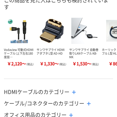
この商品を見た人はこちらも検討されていま
す
カゴへ
カゴへ
カ
Vodaview 可動式HDMI
サンワサプライ HDMI
サンワサプライ 自動巻
ホーリック 
ケーブル（上下左右180
アダプタ L型 AD-HD
取りLANケーブル KB-
ブル L型 HL
度屈…
MK
￥2,120～
￥1,330～
￥1,530～
￥8
（税込）
（税込）
（税込）
HDMIケーブルのカテゴリー
ケーブル/コネクターのカテゴリー
オフィス用品のカテゴリー