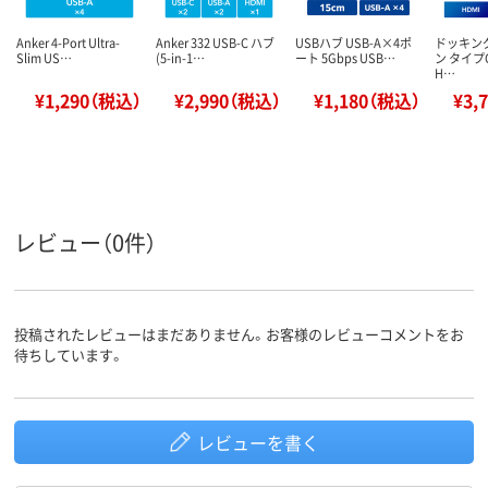
Anker 4-Port Ultra-
Anker 332 USB-C ハブ
USBハブ USB-A×4ポ
ドッキン
Slim US…
(5-in-1…
ート 5Gbps USB…
ン タイプC
H…
¥1,290（税込）
¥2,990（税込）
¥1,180（税込）
¥3,
レビュー（0件）
投稿されたレビューはまだありません。お客様のレビューコメントをお
待ちしています。
レビューを書く