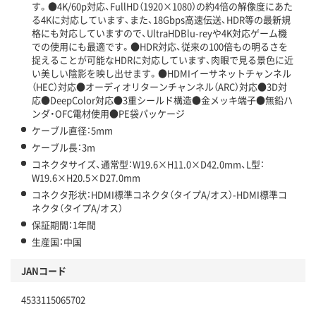
す。●4K/60p対応、FullHD（1920×1080）の約4倍の解像度にあた
る4Kに対応しています、また、18Gbps高速伝送、HDR等の最新規
格にも対応していますので、UltraHDBlu-reyや4K対応ゲーム機
での使用にも最適です。●HDR対応、従来の100倍もの明るさを
捉えることが可能なHDRに対応しています、肉眼で見る景色に近
い美しい陰影を映し出せます。●HDMIイーサネットチャンネル
（HEC）対応●オーディオリターンチャンネル（ARC）対応●3D対
応●DeepColor対応●3重シールド構造●金メッキ端子●無鉛ハ
ンダ・OFC電材使用●PE袋パッケージ
ケーブル直径：5mm
ケーブル長：3m
コネクタサイズ、通常型：W19.6×H11.0×D42.0mm、L型：
W19.6×H20.5×D27.0mm
コネクタ形状：HDMI標準コネクタ（タイプA/オス）-HDMI標準コ
ネクタ（タイプA/オス）
保証期間：1年間
生産国：中国
JANコード
4533115065702