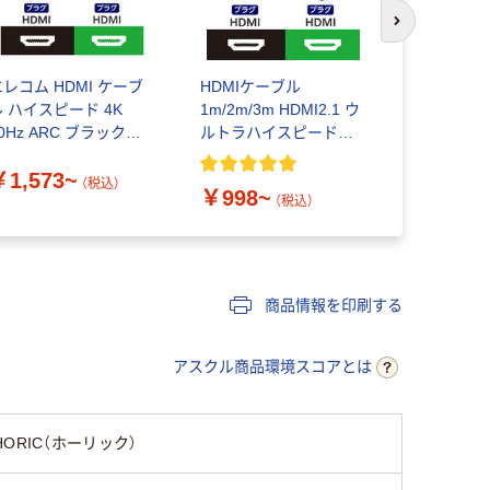
次のスライド
エレコム HDMI ケーブ
HDMIケーブル
サンワダイ
ル ハイスピード 4K
1m/2m/3m HDMI2.1 ウ
止めHDMI
0Hz ARC ブラック
ルトラハイスピード
対応・ラッ
AC-HD14E
8K/60Hz エレコム
ック）
￥1,573~
￥5,880
（税込）
￥998~
（税込）
商品情報を印刷する
アスクル商品環境スコアとは
HORIC（ホーリック）