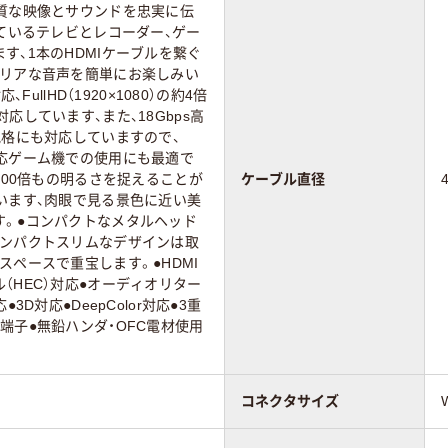
品質な映像とサウンドを忠実に伝
しているテレビとレコーダー、ゲー
す、1本のHDMIケーブルを繋ぐ
クリアな音声を簡単にお楽しみい
、FullHD（1920×1080）の約4倍
応しています、また、18Gbps高
規格にも対応していますので、
や4K対応ゲーム機での使用にも最適で
の100倍もの明るさを捉えることが
ケーブル直径
います、肉眼で見る景色に近い美
す。●コンパクトなメタルヘッド
コンパクトスリムなデザインは取
スペースで重宝します。●HDMI
（HEC）対応●オーディオリター
3D対応●DeepColor対応●3重
端子●無鉛ハンダ・OFC電材使用
コネクタサイズ