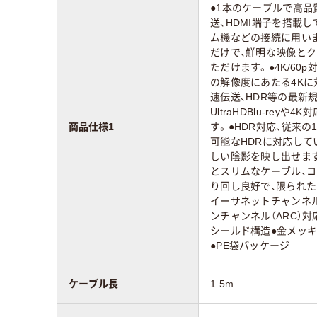
●1本のケーブルで高
送、HDMI端子を搭載
ム機などの接続に用いま
だけで、鮮明な映像と
ただけます。●4K/60p対応
の解像度にあたる4Kに対
速伝送、HDR等の最新
UltraHDBlu-rey
商品仕様1
す。●HDR対応、従来
可能なHDRに対応して
しい陰影を映し出せま
とスリムなケーブル、
り回し良好で、限られた
イーサネットチャンネル
ンチャンネル（ARC）対応●
シールド構造●金メッキ
●PE袋パッケージ
ケーブル長
1.5m