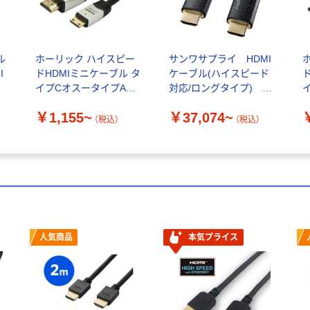
ル
ホーリック ハイスピー
サンワサプライ HDMI
I
ドHDMIミニケーブル タ
ケーブル(ハイスピード
イプCオスータイプAオ
対応/ロングタイプ)
ス
HDMI[オス]-HDMI[オス]
￥1,155~
￥37,074~
（税込）
（税込）
人気商品
本気プライス