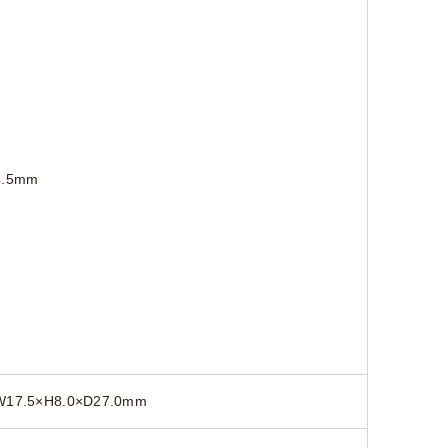
4.5mm
W17.5×H8.0×D27.0mm