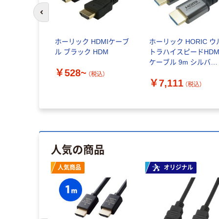
前のスライドへ
ホーリック HDMIケーブ
ホーリック HORIC ウ
ル ブラック HDM
トラハイスピードHDM
ケーブル 9m シルバー
￥528~
HDM90-010SV 1個
（税込）
￥7,111
685-7046（直送品）
（税込）
人気の商品
人気商品
オリジナル