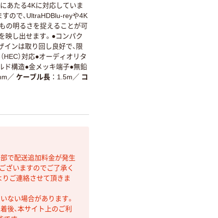
の解像度にあたる4Kに対応していま
、UltraHDBlu-reyや4K
倍もの明るさを捉えることが可
を映し出せます。●コンパク
ザインは取り回し良好で、限
（HEC）対応●オーディオリタ
シールド構造●金メッキ端子●無鉛
mm
／
ケーブル長
1.5m
／
コ
間部で配送追加料金が発生
もございますのでご了承く
よりご連絡させて頂きま
ていない場合があります。
着後、本サイト上のご利