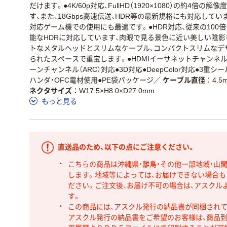
だけます。●4K/60p対応、FullHD（1920×1080）の約4倍
す、また、18Gbps高速伝送、HDR等の最新規格にも対応していますので
対応ゲーム機での使用にも最適です。●HDR対応、従来の100
能なHDRに対応しています、肉眼で見る景色に近い美しい陰影
トなメタルヘッドとスリムなケーブル、コンパクトスリムなデ
られたスペースで重宝します。●HDMIイーサネットチャンネル
ーンチャンネル（ARC）対応●3D対応●DeepColor対応●3重
ハンダ・OFC電材使用●PE袋パッケージ
／
ケーブル直径
4.5
ネクタサイズ
W17.5×H8.0×D27.0mm
もっと見る
直送品のため、以下の点にご注意ください。
こちらの商品は沖縄県・離島・その他一部地域・山
します。地域等によっては、お届けできない場合
ださい。ご注文後、お届け不可の場合は、アスクル
す。
この商品には、アスクル発行の納品書が同梱され
アスクル発行の納品書をご希望のお客様は、商品到