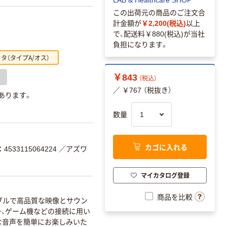
この出荷元の商品のご注文合
計金額が
￥2,200(税込)
以上
で、配送料
￥880(税込)
が当社
負担になります。
クタ（タイプA/オス）
￥843
（税込）
／ ￥767 （税抜き）
 あります。
数量
カゴに入れる
533115064224
／アズワ
マイカタログ登録
商品を比較
ブルで高品質な映像とサウン
ー、ゲーム機などの接続に用い
アな音声を簡単にお楽しみいた