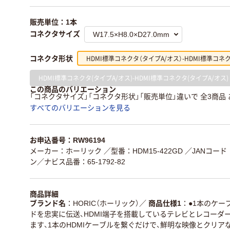
販売単位：1本
コネクタサイズ
HDMI標準コネクタ（タイプA/オス）-HDMI標準コネ
コネクタ形状
HDMI標準コネクタ(タイプA/オス)-HDMI標準コネクタ(タイプA/オス)
この商品のバリエーション
「コネクタサイズ」「コネクタ形状」「販売単位」違いで 全3商品
すべてのバリエーションを見る
お申込番号：RW96194
メーカー：ホーリック
／型番：HDM15-422GD
／JANコード：4
ン／ナビス品番：65-1792-82
商品詳細
ブランド名
HORIC（ホーリック）
／
商品仕様1
●1本のケー
ドを忠実に伝送、HDMI端子を搭載しているテレビとレコーダ
ます、1本のHDMIケーブルを繋ぐだけで、鮮明な映像とクリ