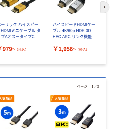
次のスライド
ホーリック ハイスピー
ハイスピードHDMIケー
ホーリック 
ドHDMIミニケーブル タ
ブル 4K/60p HDR 3D
ーブル 3.
イプAオスータイプCオ
HEC ARC リンク機能
タイプAオ
ス
HDM
オス HDM3
￥979~
￥1,956~
￥1,408
1個 64-62
（税込）
（税込）
品）
ページ：
1
／
3
人気商品
人気商品