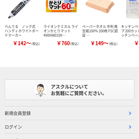
ぺんてる ノック式
ライオンケミカル ライ
ペーパータオル 中判 再
キッチンペ
ハンディホワイトボー
オンかとりマット
生紙100％ 200枚 FSC認
プ 200カッ
ドマーカー
4900480109…
証 …
ッチンペー
￥142～
￥760
￥149～
￥
（税込）
（税込）
（税込）
アスクルについて
お気軽にご質問ください。
新規会員登録
ログイン