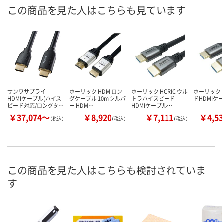
この商品を見た人はこちらも見ています
サンワサプライ
ホーリック HDMIロン
ホーリック HORIC ウル
ホーリック
HDMIケーブル(ハイス
グケーブル 10m シルバ
トラハイスピード
ドHDMIケ
ピード対応/ロングタ…
ー HDM…
HDMIケーブル…
￥37,074～
￥8,920
￥7,111
￥4,5
（税込）
（税込）
（税込）
この商品を見た人はこちらも検討されていま
す