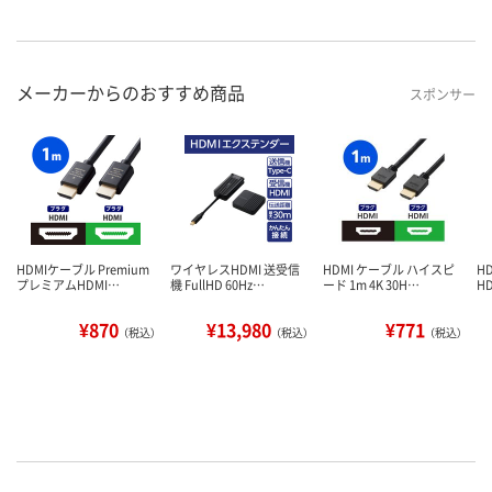
メーカーからのおすすめ商品
スポンサー
HDMIケーブル Premium
ワイヤレスHDMI 送受信
HDMI ケーブル ハイスピ
H
プレミアムHDMI…
機 FullHD 60Hz…
ード 1m 4K 30H…
H
¥870
¥13,980
¥771
（税込）
（税込）
（税込）