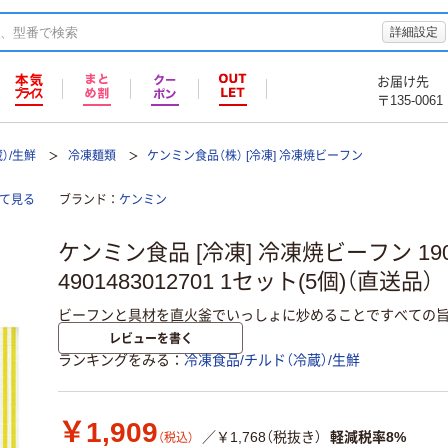
詳細設定
お届け先
〒135-0061
）/生鮮
冷凍麺類
ケンミン食品（株） [冷凍] 冷凍焼ビーフン
全て見る
ブランド
ケンミン
ケンミン食品 [冷凍] 冷凍焼ビーフン 190
4901483012701 1セット(5個)（直送品）
ビーフンと具材を直火釜でいっしょに炒めることですべての旨
レビューを書く
ランキングをみる
冷凍食品/チルド（冷蔵）/生鮮
￥1,909
／￥1,768（税抜き）
軽減税率8%
（税込）