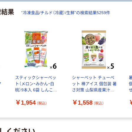
索結果
“
冷凍食品/チルド（冷蔵）/生鮮
”の検索結果
5259
件
スティックシャーベッ
シャーベット チューペ
マ
ト（メロン・みかん・白
ット 棒アイス 個包装 暑
し
桃）9本入 6袋 しんこう
さ対策 山梨県産果汁凍
ア
シャーベット アイスク
らせて食べるシャーベ
￥1,954
￥1,558
リーム 個包装
ット 1セット（1個×5）
味
（税込）
（税込）
×
しください