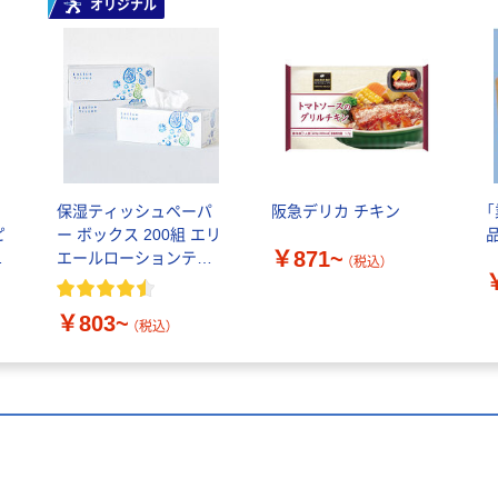
オリジナル
保湿ティッシュペーパ
阪急デリカ チキン
ピ
ー ボックス 200組 エリ
￥871~
シ
エールローションティ
（税込）
ッシュ 大王製紙 FSC認
証 アスクル限定
￥803~
（税込）