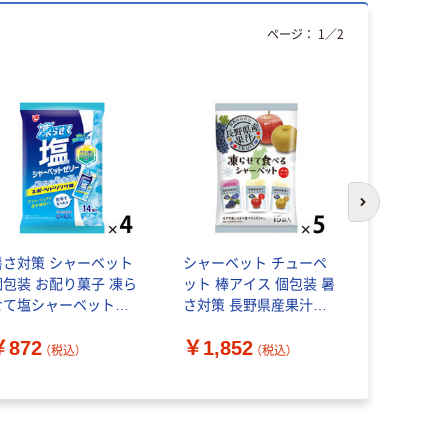
ページ：
1
／
2
次のスライド
暑さ対策 シャーベット
シャーベット チューペ
スティック
個包装 お配り菓子 凍ら
ット 棒アイス 個包装 暑
ト（マンゴ
せて塩シャーベットゼ
さ対策 長野県産果汁凍
スカット）9
リー スポーツドリンク
らせて食べるシャーベ
んこう シ
￥872
￥1,852
 14個入 1セット（1袋
ット 1セット（1個×5）
イスクリー
（税込）
（税込）
￥1,018
4）