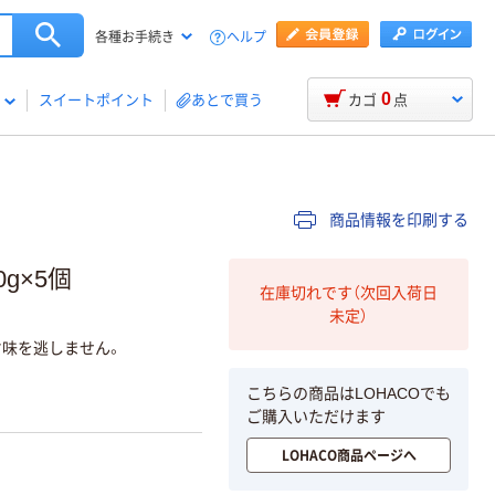
ヘルプ
各種お手続き
0
スイートポイント
あとで買う
カゴ
点
商品情報を印刷する
g×5個
在庫切れです（次回入荷日
未定）
味を逃しません。
こちらの商品はLOHACOでも
ご購入いただけます
LOHACO商品ページへ