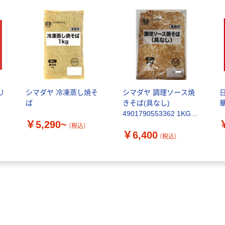
リ
シマダヤ 冷凍蒸し焼そ
シマダヤ 調理ソース焼
ば
きそば(具なし)
4901790553362 1KG×5
￥5,290~
袋（直送品）
（税込）
￥6,400
（税込）