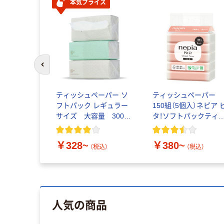
本気プライス
前のスライドへ
ティッシュペーパー ソ
ティッシュペーパー
フトパック レギュラー
150組（5個入）ネピア 
サイズ 大容量 300組
タ！ソフトパックティ
3個入 アスクル PEFC認
ュ 王子ネピア
証
￥328~
￥380~
（税込）
（税込）
人気の商品