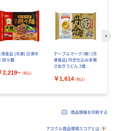
次のスライド
日清食品 [冷凍] 日清中
テーブルマーク（株） [冷
テーブルマー
華 担々麺
凍食品] 丹念仕込み本場
うどん
さぬきうどん 3食
￥2,219~
￥578~
540g×4個
（税込）
￥1,614
4901520136100（直送
（税込）
品）
商品情報を印刷する
アスクル商品環境スコアとは