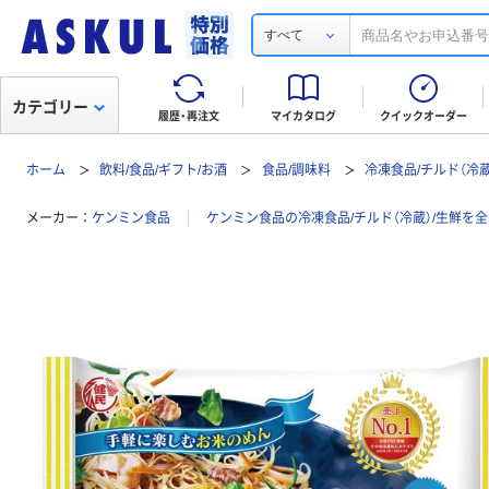
すべて
カテゴリー
履歴・再注文
マイカタログ
クイックオーダー
ホーム
飲料/食品/ギフト/お酒
食品/調味料
冷凍食品/チルド（冷蔵
メーカー
ケンミン食品
ケンミン食品の冷凍食品/チルド（冷蔵）/生鮮を