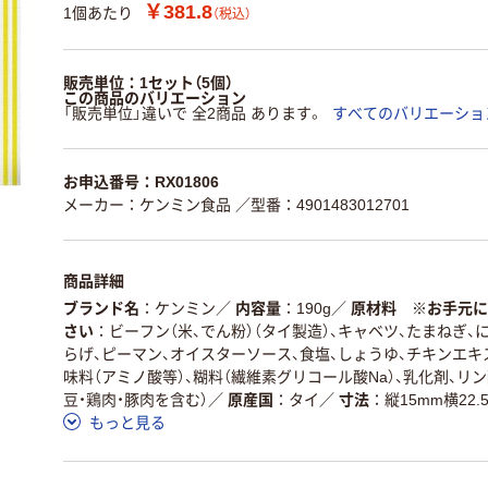
￥381.8
1個あたり
（税込）
販売単位：1セット（5個）
この商品のバリエーション
「販売単位」違いで 全2商品 あります。
すべてのバリエーショ
お申込番号：RX01806
メーカー：ケンミン食品
／型番：4901483012701
商品詳細
ブランド名
ケンミン
／
内容量
190g
／
原材料 ※お手元に
さい
ビーフン（米、でん粉）（タイ製造）、キャベツ、たまねぎ、
らげ、ピーマン、オイスターソース、食塩、しょうゆ、チキンエキ
味料（アミノ酸等）、糊料（繊維素グリコール酸Na）、乳化剤、リン酸
豆・鶏肉・豚肉を含む）
／
原産国
タイ
／
寸法
縦15mm横22.
もっと見る