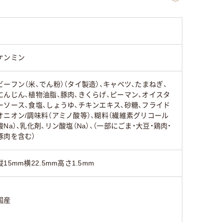
ケンミン
ビーフン（米、でん粉）（タイ製造）、キャベツ、たまねぎ、
にんじん、植物油脂、豚肉、きくらげ、ピーマン、オイスタ
ーソース、食塩、しょうゆ、チキンエキス、砂糖、フライド
オニオン/調味料（アミノ酸等）、糊料（繊維素グリコール
酸Na）、乳化剤、リン酸塩（Na）、（一部にごま・大豆・鶏肉・
豚肉を含む）
縦15mm横22.5mm高さ1.5mm
国産