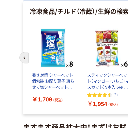
冷凍食品/チルド（冷蔵）/生鮮
の検
前のスライドへ
ラフト パル
暑さ対策 シャーベット
スティックシャーベッ
227g 1個
個包装 お配り菓子 凍ら
ト（マンゴー・いちご・
ズ 100%
せて塩シャーベットゼ
スカット）9本入 6袋 
ナチュラル
リー スポーツドリンク
んこう シャーベット 
(
6
)
￥1,709
味 14個入 1セット（1袋
イスクリーム 個包装
（税込）
（税込）
￥1,954
×8）
（税込）
ますます商品拡大中！まずはお試