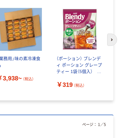
次のスライド
「業務用」味の素冷凍食
（ポーション） ブレンデ
ティッシュ
品
ィ ポーション グレープ
保湿タイプ
ティー 1袋（5個入） 濃
いき保湿ソ
￥3,938~
縮ティー アイスティ
ティシュ 
（税込）
￥319
￥428~
ー
（税込）
ページ：
1
／
5