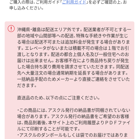
ご購入の際は、ご利用ガイド「
ご利用ガイド
」を必ずご確認の上、お
申し込みください。
沖縄県・離島は配送エリア外です。配送業者が不可とする一
部の地域や山間部等への配送、特殊な手続きや作業が生じ
る場合は配送不可または追加料金が発生する場合がありま
す。エレベータがないまたは積載不可の場合は１階でお引
渡しとなります。配送の都合上個人名及び一般住宅へのお
届けは出来ません。お客様不在により商品持ち戻りが発生
した場合持ち戻り費用を請求させていただきます。同配送
先へ大量注文の場合通常納期を延長する場合があります。
一括納品手配のためメーカーより直接ご連絡をさせていた
だきます。
直送品のため、以下の点にご注意ください。
・この商品には、アスクル発行の納品書が同梱されていない
場合があります。アスクル発行の納品書をご希望のお客様
は、商品到着後、本サイト上のご利用履歴よりＰＤＦファイ
ルにて印刷することが可能です。
・アスクルのダンボールもしくは袋でのお届けではありま