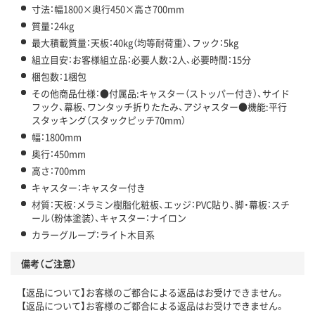
寸法：幅1800×奥行450×高さ700mm
質量：24kg
最大積載質量：天板：40kg（均等耐荷重）、フック：5kg
組立目安：お客様組立品：必要人数：2人、必要時間：15分
梱包数：1梱包
その他商品仕様：●付属品:キャスター（ストッパー付き）、サイド
フック、幕板、ワンタッチ折りたたみ、アジャスター●機能:平行
スタッキング（スタックピッチ70mm）
幅：1800mm
奥行：450mm
高さ：700mm
キャスター：キャスター付き
材質：天板：メラミン樹脂化粧板、エッジ：PVC貼り、脚・幕板：スチ
ール（粉体塗装）、キャスター：ナイロン
カラーグループ：ライト木目系
備考（ご注意）
【返品について】お客様のご都合による返品はお受けできません。
【返品について】お客様のご都合による返品はお受けできません。