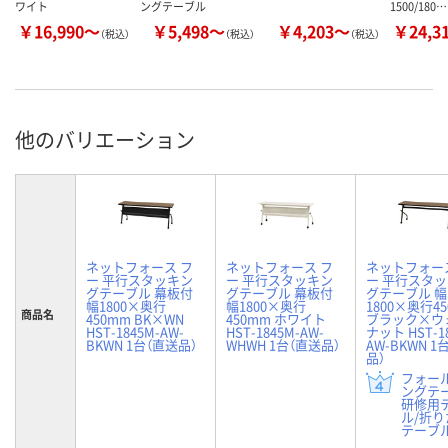
ワイト
ングテーブル
1500/180…
￥16,990～
￥5,498～
￥4,203～
￥24,3
（税込）
（税込）
（税込）
他のバリエーション
ネットフォース フ
ネットフォース フ
ネットフォー
ー 平行スタッキン
ー 平行スタッキン
ー 平行スタ
グテーブル 幕板付
グテーブル 幕板付
グテーブル 幅
幅1800×奥行
幅1800×奥行
1800×奥行4
商品名
450mm BK×WN
450mm ホワイト
ブラック×ウ
HST-1845M-AW-
HST-1845M-AW-
ナット HST-18
BKWN 1台（直送品）
WHWH 1台（直送品）
AW-BKWN 1
品）
フォー
ングテ
研修用
ル/折
テーブル