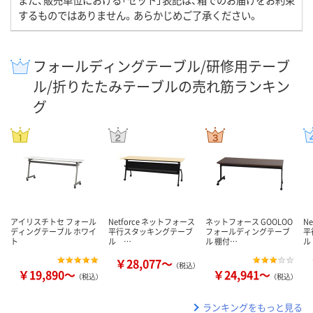
するものではありません。あらかじめご了承ください。
フォールディングテーブル/研修用テーブ
ル/折りたたみテーブルの売れ筋ランキン
グ
アイリスチトセ フォール
Netforce ネットフォース
ネットフォース GOOLOO
N
ディングテーブル ホワイ
平行スタッキングテーブ
フォールディングテーブ
平
ト
ル …
ル 棚付…
ル
￥28,077～
（税込）
￥19,890～
￥24,941～
（税込）
（税込）
ランキングをもっと見る