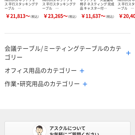
ス 平行スタッキングテ
ス 平行スタッキングテ
椅子 ネスティング 完成
ス 平行ス
ーブル …
ーブル …
品 キャスター付…
ーブル …
￥21,813～
￥23,265～
￥11,637～
￥20,4
（税込）
（税込）
（税込）
会議テーブル/ミーティングテーブルのカテ
ゴリー
オフィス用品のカテゴリー
作業・研究用品のカテゴリー
アスクルについて
お気軽にご質問ください。