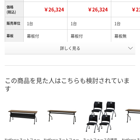
価格
￥26,324
￥26,324
￥21
(税込)
1台
1台
1台
販売単位
幕板付
幕板付
幕板無
幕板
詳しく見る
ブラック脚×天板ウ
ホワイト脚×天板ホ
ブラック脚×
カラー
ォールナット
ワイト
ォールナット
お申込番
RX03936
RX03937
RX03933
号
この商品を見た人はこちらも検討されていま
直送品
直送品
直送品
在庫
す
8月24日（月）まで
8月24日（月）まで
8月24日（月）
お届け日
数量
数量
数量
カゴへ
カゴへ
カ
Netforce ネットフォー
Netforce ネットフォー
ネットフォース会議用
Netforc