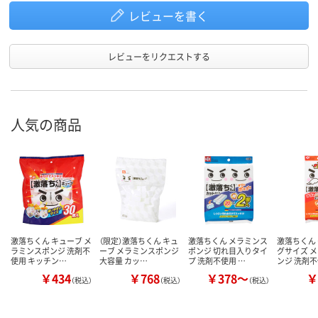
レビューを書く
レビューをリクエストする
人気の商品
激落ちくん キューブ メ
（限定）激落ちくん キュ
激落ちくん メラミンス
激落ちくん
ラミンスポンジ 洗剤不
ーブ メラミンスポンジ
ポンジ 切れ目入りタイ
グサイズ 
使用 キッチン…
大容量 カッ…
プ 洗剤不使用 …
ンジ 洗剤
￥434
￥768
￥378～
￥
（税込）
（税込）
（税込）