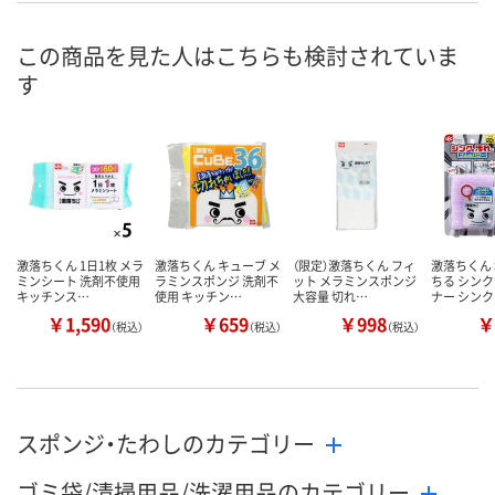
この商品を見た人はこちらも検討されていま
す
激落ちくん 1日1枚 メラ
激落ちくん キューブ メ
（限定）激落ちくん フィ
激落ちくん
ミンシート 洗剤不使用
ラミンスポンジ 洗剤不
ット メラミンスポンジ
ちる シン
キッチンス…
使用 キッチン…
大容量 切れ…
ナー シン
￥1,590
￥659
￥998
￥
（税込）
（税込）
（税込）
スポンジ・たわしのカテゴリー
ゴミ袋/清掃用品/洗濯用品のカテゴリー