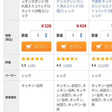
ッチンスポンジ 切
チンスポンジ カッ
不使用 キッ
れ目入り 1パック（3
ト済み 1パック（30
ポンジ セル
カット×10枚入）レ
個入）レック
ト 1パック（2
ック
レック
￥328
￥434
数量
数量
数量
価格
(税込)
カゴへ
カゴへ
カ
評価
5.0
4.5
4.6
（
1件
）
（
33件
）
（
112件
）
レック
レック
レック
メーカー
キッチン・台所
キッチン、水回り、キ
キッチン・台
ッチン・台所、キッチ
チン、水回り
ン、水回り、キッチ
ン・台所、キッ
使用場所
ン・台所、キッチン、
水回り、キッ
水回り、キッチン・台
所
所