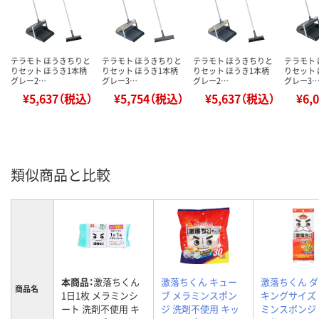
テラモト ほうきちりと
テラモト ほうきちりと
テラモト ほうきちりと
テラモト
りセット ほうき1本柄
りセット ほうき1本柄
りセット ほうき1本柄
りセット
グレー2…
グレー3…
グレー2…
グレー3
¥5,637（税込）
¥5,754（税込）
¥5,637（税込）
¥6,
類似商品と比較
本商品：
激落ちくん
激落ちくん キュー
激落ちくん 
商品名
1日1枚 メラミンシ
ブ メラミンスポン
キングサイズ
ート 洗剤不使用 キ
ジ 洗剤不使用 キッ
ミンスポンジ