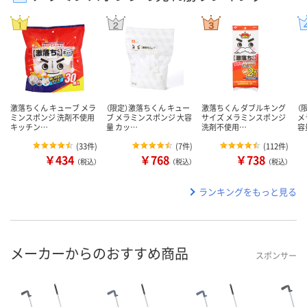
激落ちくん キューブ メラ
（限定）激落ちくん キュー
激落ちくん ダブルキング
（
ミンスポンジ 洗剤不使用
ブ メラミンスポンジ 大容
サイズ メラミンスポンジ
メ
キッチン…
量 カッ…
洗剤不使用…
容
(
33件
)
(
7件
)
(
112件
)
￥434
￥768
￥738
（税込）
（税込）
（税込）
ランキングをもっと見る
メーカーからのおすすめ商品
スポンサー