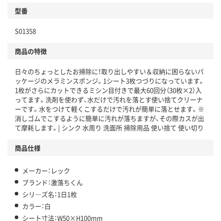
型番
S01358
商品の特徴
日々のちょっとしたお掃除に！取り出しやすい＆収納に困らないパ
ッケージのメラミンスポンジ。1シート3枚つづりになっています。
1枚がさらにカットできるミシン目付きで最大60回分（30枚×2）入
ってます。洗剤を使わず、水だけで汚れを落とす使い捨てクリーナ
ーです。水をつけて軽くこするだけで汚れが簡単に落とせます。※
消しゴムでこするように簡単に汚れが落ちますが、その際カスが出
て摩耗します。| シンク 水周り 洗面所 掃除用品 使い捨て 使い切り
商品仕様
メーカー：レック
ブランド：激落ちくん
シリ―ズ名：1日1枚
カラー：白
シート寸法：W50×H100mm