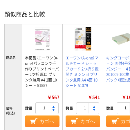
類似商品と比較
本商品：
エーワン（A-
エーワン（A-one）マ
キングコーポ
商品名
one）パソコンで手
ルチカード ショッ
ョン 面付4
作りプリントペーパ
プカード 2つ折り縦
パンジー ４
ー 2ツ折 厚口 プリ
開き ミシン目 プリ
201009 100
ンタ兼用 A4 2面 10
ンタ兼用 A4 4面 10
パック（直送品
シート 51557
シート 51079
￥567
￥541
￥19
数量
数量
数量
価格
(税込)
カゴへ
カゴへ
カ