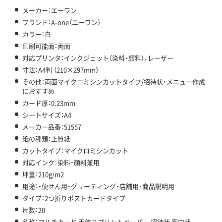
メーカー：エーワン
ブランド：A-one（エーワン）
カラー：白
印刷可能面：両面
対応プリンタ：インクジェット（染料・顔料）、レーザー
寸法：A4判 （210×297mm）
その他：両面マイクロミシンカットタイプ/招待状・メニュー作成
におすすめ
カード厚：0.23mm
シートサイズ：A4
メーカー品番：51557
紙の種類：上質紙
カットタイプ：マイクロミシンカット
対応インク：染料・顔料兼用
坪量：210g/m2
用途：・便せん用・グリーティング・店舗用・商品説明用
タイプ：2つ折りポストカードタイプ
片数：20
名称：マルチカード 手作りプリントペーパー 招待状 案内状