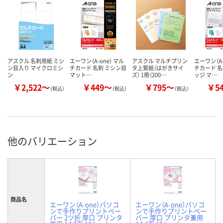
ットプリンタ、コピ
ー機、ドットプリン
タ、レーザープリン
タ、熱転写プリンタ
0.23mm
0.20mm
紙厚
アスクル 名刺用紙 ミシ
エーワン（A-one） マル
アスクル マルチプリン
エーワン（A-
ン目入り マイクロミシ
カラーグ
チカード 名刺 ミシン目
タ上質紙（はがきサイ
チカード 名
ホワイト系
ホワイト系
ホワイト系
ン
マット…
ズ） 1冊（200…
ッジ マ…
ループ
￥2,522～
￥449～
￥795～
￥5
（税込）
（税込）
（税込）
アスクル
商品環境
55
スコア
他のバリエーション
商品名
エーワン（A-one）パソコ
エーワン（A-one）パソコ
ンで手作りプリントペー
ンで手作りプリントペー
パー 2ツ折 厚口 プリンタ
パー 厚口 プリンタ兼用