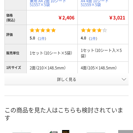
兼用 A4 2面 10シート
A4 4面 10シート
51557×5袋
51559×5袋
価格
￥2,406
￥3,021
(税込)
評価
5.0
4.0
（
1件
）
（
1件
）
1セット（10シート入×5
1セット（10シート×5袋）
販売単位
袋）
2面（210×148.5mm）
4面（105×148.5mm）
1片サイズ
詳しく見る
2つ折りポストカードタイ
ポストカードサイズ
タイプ
プ
1604704
1604722
お申込番号
この商品を見た人はこちらも検討されていま
7点
9点
在庫
す
8月8日（土）
8月8日（土）
お届け日