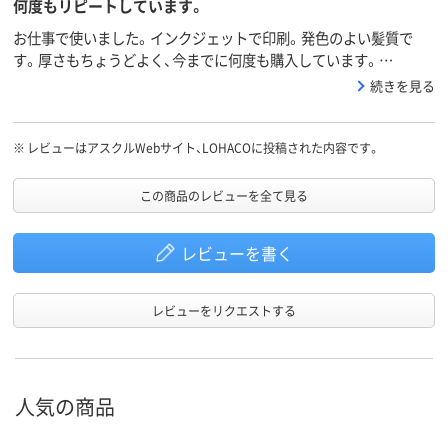
何度もリピートしています。
ンタ、コピー機、ドッ
トプリンタ、レーザ
お仕事で使いました。インクジェットで印刷。発色のよい髪質で
ープリンタ、熱転写
す。厚さもちょうどよく、今までに何度も購入しています。
プリンタ、インクジ
LOHACOで買うのが最安です。
続きを見る
ェット（染料・顔料）、
レーザー、コピー、熱
転写、ドット、インク
対応プリ
ジェットプリンタ、
※
レビューはアスクルWebサイト、LOHACOに投稿された内容です。
ンタ
コピー機、ドットプ
リンタ、レーザープ
この商品のレビューを全て見る
リンタ、熱転写プリ
ンタ、インクジェッ
ト（染料・顔料）、レー
レビューを書く
ザー、コピー、熱転
写、ドット、インクジ
ェットプリンタ、コ
レビューをリクエストする
ピー機、ドットプリ
ンタ、レーザープリ
ンタ、熱転写プリン
タ、インクジェット
（染料・顔料）、レーザ
人気の商品
ー、コピー、熱転写、
ドット、インクジェ