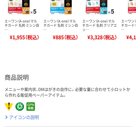
エーワン（A-one）マル
エーワン（A-one）マル
エーワン（A-one）マル
エーワン（
チカード 名刺 ミシン目
チカード 名刺 ミシン目
チカード 名刺 クリアエ
チカード 
…
…
ッ…
…
¥1,955（税込）
¥885（税込）
¥3,328（税込）
¥4,
商品説明
メニューや案内状、DMはがきの自作に。必要な量に合わせて小ロットか
ら作れる販促用ペーパーアイテム。
アイコンの説明