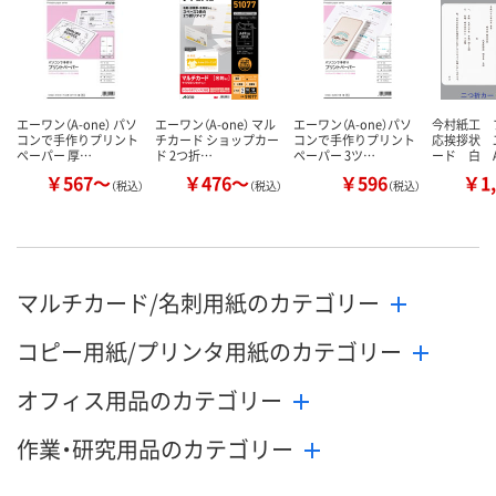
数量
数量
カゴへ
カゴへ
エーワン（A-one） パソ
エーワン（A-one） マル
エーワン（A-one）パソ
今村紙工 
コンで手作りプリント
チカード ショップカー
コンで手作りプリント
応挨拶状 
ペーパー 厚…
ド 2つ折…
ペーパー 3ツ…
ード 白 A
￥567～
￥476～
￥596
￥1,
（税込）
（税込）
（税込）
マルチカード/名刺用紙のカテゴリー
コピー用紙/プリンタ用紙のカテゴリー
オフィス用品のカテゴリー
作業・研究用品のカテゴリー