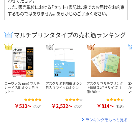
わせください。
また、販売単位における「セット」表記は、箱でのお届けをお約束
するものではありません。あらかじめご了承ください。
マルチプリンタタイプの売れ筋ランキング
エーワン（A-one） マルチ
アスクル 名刺用紙 ミシン
アスクル マルチプリンタ
エ
カード 名刺 ミシン目 マ
目入り マイクロミシン
上質紙（はがきサイズ） 1
カ
ット…
冊（200…
マ
￥510～
￥2,522～
￥814～
（税込）
（税込）
（税込）
ランキングをもっと見る