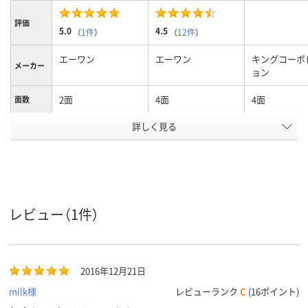
評価
5.0
4.5
（
1件
）
（
12件
）
エーワン
エーワン
キングコーポ
メーカー
ョン
2面
4面
4面
面数
用紙の種
詳しく見る
上質紙
上質紙
類
インクジェット（染
インクジェット（染
料・顔料）、レーザー、
料・顔料）、レーザー、
インクジェットプリ
コピー、熱転写、ドッ
ンタ
ト、インクジェット
レビュー（1件）
プリンタ、コピー機、
ドットプリンタ、レ
ーザープリンタ、熱
転写プリンタ、イン
クジェット（染料・顔
2016年12月21日
料）、レーザー、コピ
milk様
ー、熱転写、ドット、
レビューランク
C
(16ポイント)
インクジェットプリ