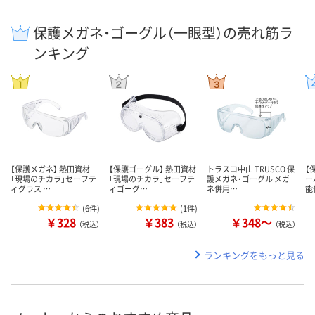
保護メガネ・ゴーグル（一眼型）の売れ筋ラ
ンキング
【保護メガネ】 熱田資材
【保護ゴーグル】 熱田資材
トラスコ中山 TRUSCO 保
【
「現場のチカラ」セーフテ
「現場のチカラ」セーフテ
護メガネ・ゴーグル メガ
ー
ィグラス …
ィゴーグ…
ネ併用…
能
(
6件
)
(
1件
)
￥328
￥383
￥348～
（税込）
（税込）
（税込）
ランキングをもっと見る