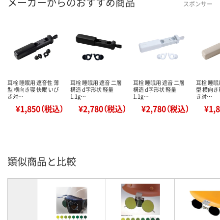
メーカーからのおすすめ商品
スポンサー
耳栓 睡眠用 遮音性 薄
耳栓 睡眠用 遮音 二層
耳栓 睡眠用 遮音 二層
耳栓 睡眠
型 横向き寝 快眠 いび
構造 d字形状 軽量
構造 d字形状 軽量
型 横向き
き対…
1.1g…
1.1g…
き対…
¥1,850（税込）
¥2,780（税込）
¥2,780（税込）
¥1,
類似商品と比較