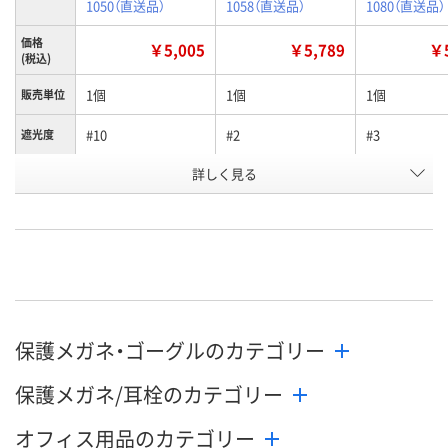
1050（直送品）
1058（直送品）
1080（直送品）
価格
￥5,005
￥5,789
￥5
(税込)
1個
1個
1個
販売単位
#10
#2
#3
遮光度
お申込番
詳しく見る
RX92522
RX92169
RX92170
号
わずか
わずか
わずか
在庫
8月10日（月）
8月10日（月）
8月10日（月）
お届け日
数量
数量
数量
保護メガネ・ゴーグルのカテゴリー
カゴへ
カゴへ
カ
保護メガネ/耳栓のカテゴリー
オフィス用品のカテゴリー