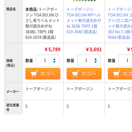
本商品：
トーアボー
トーアボージン
トーアボージ
商品名
ジン TOA BOJIN ひ
TOA BOJIN MPヘル
TOA BOJIN
さし有りヘルメット
メット取付遮光めが
クト(カニ目)
取付遮光めがね
ね 383B TBP5 1個
ット取付遮光
383BL TBP5 1個
619-2640（直送品）
303 No.5 1個 
619-1074（直送品）
9564（直送品）
￥5,789
￥5,692
￥5
数量
数量
数量
価格
(税込)
カゴへ
カゴへ
カ
トーアボージン
トーアボージン
トーアボージ
メーカー
遮光度番
5
5
5
号