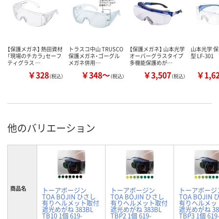
【保護メガネ】 熱田資材
トラスコ中山 TRUSCO
【保護メガネ】 山本光学
山本光学 
「現場のチカラ」セーフ
保護メガネ・ゴーグル
オーバーグラスタイプ
型 LF-301
ティグラス …
メガネ併用…
多機能保護めが…
￥328
￥348～
￥3,507
￥1,6
（税込）
（税込）
（税込）
他のバリエーション
商品名
トーアボージン
トーアボージン
トーアボージ
TOA BOJIN ひさし
TOA BOJIN ひさし
TOA BOJIN
有りヘルメット取付
有りヘルメット取付
有りヘルメッ
遮光めがね 383BL
遮光めがね 383BL
遮光めがね 38
TB10 1個 619-
TBP2 1個 619-
TBP3 1個 619