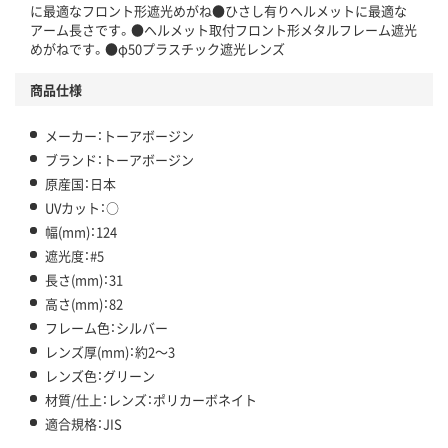
に最適なフロント形遮光めがね●ひさし有りヘルメットに最適な
アーム長さです。●ヘルメット取付フロント形メタルフレーム遮光
めがねです。●φ50プラスチック遮光レンズ
商品仕様
メーカー：トーアボージン
ブランド：トーアボージン
原産国：日本
UVカット：○
幅(mm)：124
遮光度：#5
長さ(mm)：31
高さ(mm)：82
フレーム色：シルバー
レンズ厚(mm)：約2～3
レンズ色：グリーン
材質/仕上：レンズ：ポリカーボネイト
適合規格：JIS