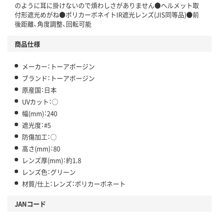
のように耳に掛けないので煩わしさがありません●ヘルメット取
付形遮光めがね●ポリカーボネイトIR遮光レンズ(JIS同等品)●前
後距離、角度調整、回転可能
商品仕様
メーカー：トーアボージン
ブランド：トーアボージン
原産国：日本
UVカット：○
幅(mm)：240
遮光度：#5
防傷加工：○
高さ(mm)：80
レンズ厚(mm)：約1.8
レンズ色：グリーン
材質/仕上：レンズ：ポリカーボネート
JANコード