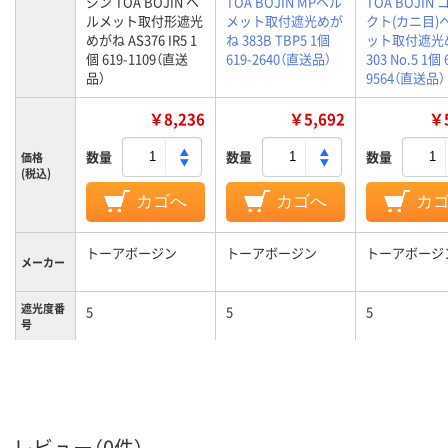
ジン TOA BOJIN ヘ
TOA BOJIN MPヘル
TOA BOJIN
ルメット取付形遮光
メット取付遮光めが
クト(カニ目)
めがね AS376 IR5 1
ね 383B TBP5 1個
ット取付遮光
個 619-1109（直送
619-2640（直送品）
303 No.5 1個 
品）
9564（直送品）
￥8,236
￥5,692
￥5
数量
数量
数量
価格
(税込)
カゴへ
カゴへ
カ
トーアボージン
トーアボージン
トーアボージ
メーカー
遮光度番
5
5
5
号
レビュー（0件）