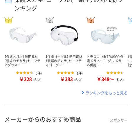
ンキング
【保護メガネ】 熱田資材
【保護ゴーグル】 熱田資材
トラスコ中山 TRUSCO 保
【
「現場のチカラ」セーフテ
「現場のチカラ」セーフテ
護メガネ・ゴーグル メガ
ー
ィグラス …
ィゴーグ…
ネ併用…
能
(
6件
)
(
1件
)
￥328
￥383
￥348～
（税込）
（税込）
（税込）
ランキングをもっと見る
メーカーからのおすすめ商品
スポンサー