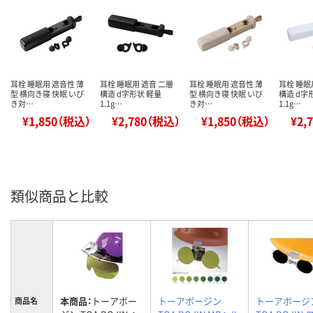
耳栓 睡眠用 遮音性 薄
耳栓 睡眠用 遮音 二層
耳栓 睡眠用 遮音性 薄
耳栓 睡眠
型 横向き寝 快眠 いび
構造 d字形状 軽量
型 横向き寝 快眠 いび
構造 d字
き対…
1.1g…
き対…
1.1g…
¥1,850（税込）
¥2,780（税込）
¥1,850（税込）
¥2,
類似商品と比較
本商品：
トーアボー
トーアボージン
トーアボージ
商品名