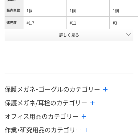
1個
1個
1個
販売単位
#1.7
#11
#3
遮光度
お申込番
詳しく見る
RX93679
RX93117
RX93114
号
わずか
わずか
わずか
在庫
8月12日（水）
8月12日（水）
8月12日（水）
お届け日
数量
数量
数量
保護メガネ・ゴーグルのカテゴリー
カゴへ
カゴへ
カ
保護メガネ/耳栓のカテゴリー
オフィス用品のカテゴリー
作業・研究用品のカテゴリー