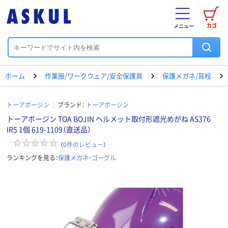
カゴ
メニュー
ホーム
作業服/ワークウェア/安全保護具
保護メガネ/耳栓
トーアボージン
ブランド：
トーアボージン
トーアボージン TOA BOJIN ヘルメット取付形遮光めがね AS376
IR5 1個 619-1109（直送品）
（
0
件のレビュー
）
ランキングを見る：
保護メガネ・ゴーグル