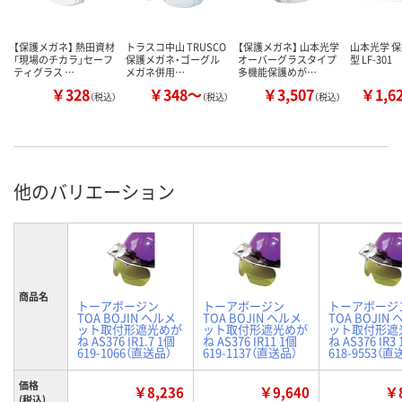
【保護メガネ】 熱田資材
トラスコ中山 TRUSCO
【保護メガネ】 山本光学
山本光学 
「現場のチカラ」セーフ
保護メガネ・ゴーグル
オーバーグラスタイプ
型 LF-301
ティグラス …
メガネ併用…
多機能保護めが…
￥328
￥348～
￥3,507
￥1,6
（税込）
（税込）
（税込）
他のバリエーション
商品名
トーアボージン
トーアボージン
トーアボージ
TOA BOJIN ヘルメ
TOA BOJIN ヘルメ
TOA BOJIN
ット取付形遮光めが
ット取付形遮光めが
ット取付形遮
ね AS376 IR1.7 1個
ね AS376 IR11 1個
ね AS376 IR3
619-1066（直送品）
619-1137（直送品）
618-9553（直
価格
￥8,236
￥9,640
￥8
(税込)