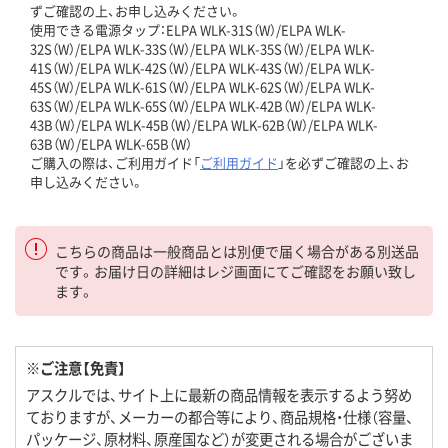
ずご確認の上、お申し込みください。
使用できる電源タップ：ELPA WLK-31S（W）/ELPA WLK-
32S（W）/ELPA WLK-33S（W）/ELPA WLK-35S（W）/ELPA WLK-
41S（W）/ELPA WLK-42S（W）/ELPA WLK-43S（W）/ELPA WLK-
45S（W）/ELPA WLK-61S（W）/ELPA WLK-62S（W）/ELPA WLK-
63S（W）/ELPA WLK-65S（W）/ELPA WLK-42B（W）/ELPA WLK-
43B（W）/ELPA WLK-45B（W）/ELPA WLK-62B（W）/ELPA WLK-
63B（W）/ELPA WLK-65B（W）
ご購入の際は、ご利用ガイド「
ご利用ガイド
」を必ずご確認の上、お
申し込みください。
こちらの商品は一般商品とは別便で届く場合がある別送品
です。お届け日の詳細はレジ画面にてご確認をお願い致し
ます。
※ご注意【免責】
アスクルでは、サイト上に最新の商品情報を表示するよう努め
ておりますが、メーカーの都合等により、商品規格・仕様（容量、
パッケージ、原材料、原産国など）が変更される場合がございま