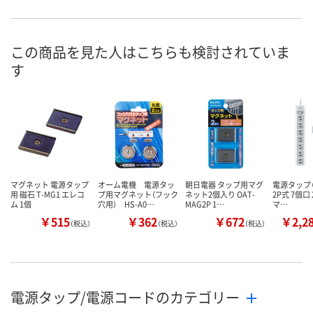
あり
あり
5点
在庫
8月7日（金）
8月7日（金）
8月7日（金）
お届け日
この商品を見た人はこちらも検討されていま
す
数量
数量
数量
カゴへ
カゴへ
カ
マグネット 電源タップ
オーム電機 電源タッ
朝日電器 タップ用マグ
電源タップ（
用 磁石 T-MG1 エレコ
プ用マグネット（フック
ネット2個入り OAT-
2P式 7個口 
ム 1個
穴用） HS-A0…
MAG2P 1…
マ…
￥515
￥362
￥672
￥2,2
（税込）
（税込）
（税込）
電源タップ/電源コードのカテゴリー