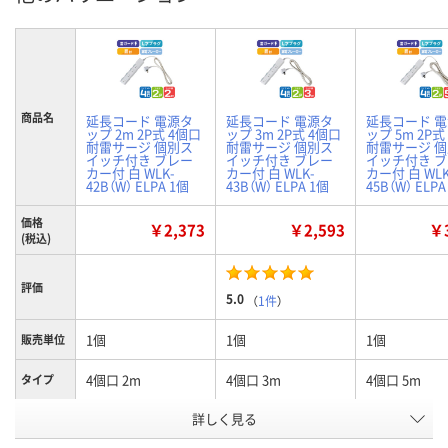
商品名
延長コード 電源タ
延長コード 電源タ
延長コード 
ップ 2m 2P式 4個口
ップ 3m 2P式 4個口
ップ 5m 2P式
耐雷サージ 個別ス
耐雷サージ 個別ス
耐雷サージ 
イッチ付き ブレー
イッチ付き ブレー
イッチ付き 
カー付 白 WLK-
カー付 白 WLK-
カー付 白 WLK
42B（W） ELPA 1個
43B（W） ELPA 1個
45B（W） ELPA
価格
￥2,373
￥2,593
￥3
(税込)
評価
5.0
（
1件
）
1個
1個
1個
販売単位
4個口 2m
4個口 3m
4個口 5m
タイプ
お申込番
詳しく見る
XP01210
XP01232
XP01226
号