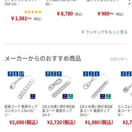
TAP-CA…
B1…
ナ
￥8,780
￥980～
（税込）
（税込）
￥1,981～
（税込）
ランキングをもっと見る
メーカーからのおすすめ商品
スポンサー
延長コード 電源タップ
【まとめ買い割引有】延
【まとめ買い割引有】延
エレコム 
コンセント 2.5m 3ピ
長コード 電源タップ
長コード 電源タップ
長コード 1
ン…
2m 3…
2m 2…
セ…
¥2,690（税込）
¥2,720（税込）
¥1,980（税込）
¥2,