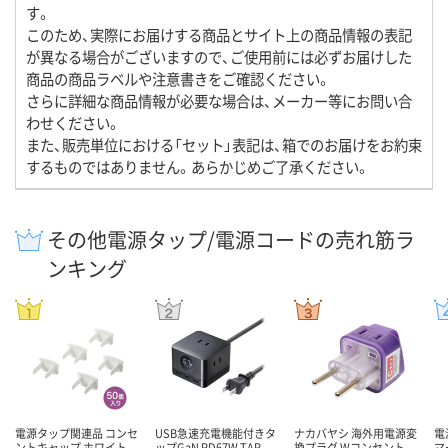
す。
このため、実際にお届けする商品とサイト上の商品情報の表記
が異なる場合がございますので、ご使用前には必ずお届けした
商品の商品ラベルや注意書きをご確認ください。
さらに詳細な商品情報が必要な場合は、メーカー等にお問い合
わせください。
また、販売単位における「セット」表記は、箱でのお届けをお約束
するものではありません。あらかじめご了承ください。
その他電源タップ/電源コードの売れ筋ラ
ンキング
電源タップ関連品 コンセ
USB急速充電機能付きタ
ナカバヤシ 海外用電源変
電
ントキャップ ホワイト
ップGaN PD67W TAP-
換プラグ Wコンセント
マ