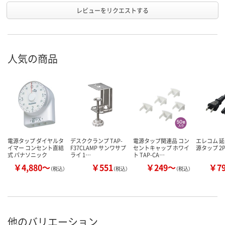
レビューをリクエストする
人気の商品
電源タップ ダイヤルタ
デスククランプ TAP-
電源タップ関連品 コン
エレコム 延
イマー コンセント直結
F37CLAMP サンワサプ
セントキャップ ホワイ
源タップ 2
式 パナソニック
ライ 1…
ト TAP-CA…
￥4,880～
￥551
￥249～
￥7
（税込）
（税込）
（税込）
他のバリエーション