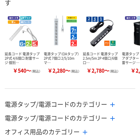
す
数量
数量
数量
カゴへ
カゴへ
カ
延長コード 電源タップ
電源タップ（OAタップ）
延長コード 電源タップ
電源タップ 
2P式 4/6個口 耐雷サー
2P式 7個口 2/5/10m
2.5m/5m 2P 4個口/6個
アダプター 
ジ 個別…
マ…
口…
雷サージ …
￥540～
￥2,280～
￥2,780～
￥2,
（税込）
（税込）
（税込）
電源タップ/電源コードのカテゴリー
電源タップ/電源コードのカテゴリー
オフィス用品のカテゴリー