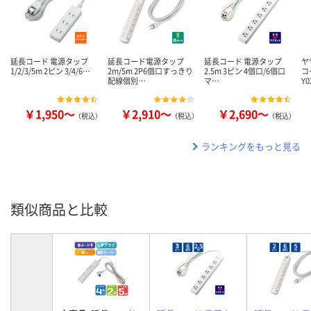
延長コード 電源タップ
延長コード電源タップ
延長コード 電源タップ
ヤ
1/2/3/5m 2ピン 3/4/6…
2m/5m 2P6個口すっきり
2.5m 3ピン 4個口/6個口
コ
配線個別…
マ…
Y0
￥1,950～
￥2,910～
￥2,690～
（税込）
（税込）
（税込）
ランキングをもっと見る
類似商品と比較