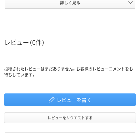
コンセン
詳しく見る
2つ穴
3P(3ピン)タイプ
2P(2ピン)タ
ト形状
カラーグ
ホワイト系
ホワイト系
ホワイト系
ループ
アスクル
商品環境
30
レビュー（0件）
スコア
投稿されたレビューはまだありません。お客様のレビューコメントをお
待ちしています。
レビューを書く
レビューをリクエストする