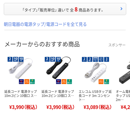
8
「タイプ」「販売単位」 違いで 全
商品あります。
朝日電器の電源タップ/電源コードを全て見る
メーカーからのおすすめ商品
スポンサー
延長コード 電源タップ
延長コード 電源タップ
エレコム USBタップ 延
オーム電機
10m 2ピン 10個口 ス…
10m 2ピン 10個口 ス…
長コード 3m コンセン
タップ U
ト…
2m…
¥3,990（税込）
¥3,990（税込）
¥3,089（税込）
¥4,