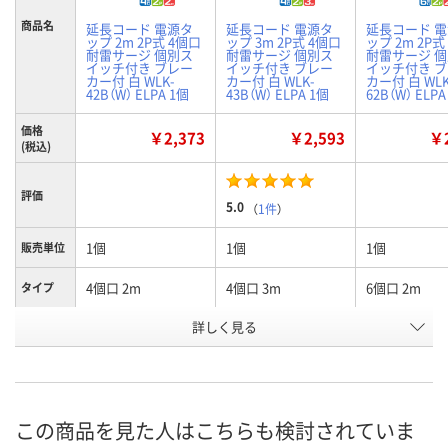
商品名
延長コード 電源タ
延長コード 電源タ
延長コード 
ップ 2m 2P式 4個口
ップ 3m 2P式 4個口
ップ 2m 2P式
耐雷サージ 個別ス
耐雷サージ 個別ス
耐雷サージ 
イッチ付き ブレー
イッチ付き ブレー
イッチ付き 
カー付 白 WLK-
カー付 白 WLK-
カー付 白 WLK
42B（W） ELPA 1個
43B（W） ELPA 1個
62B（W） ELPA
価格
￥2,373
￥2,593
￥2
(税込)
評価
5.0
（
1件
）
1個
1個
1個
販売単位
4個口 2m
4個口 3m
6個口 2m
タイプ
お申込番
詳しく見る
XP01210
XP01232
XP01238
号
あり
あり
3点
在庫
8月11日（火）
8月11日（火）
8月11日（火）
お届け日
この商品を見た人はこちらも検討されていま