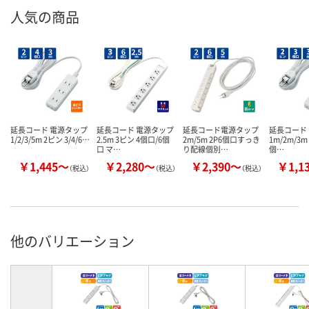
人気の商品
延長コード 電源タップ
延長コード 電源タップ
延長コード電源タップ
延長コード
1/2/3/5m 2ピン 3/4/6…
2.5m 3ピン 4個口/6個
2m/5m 2P6個口すっき
1m/2m/3m
口 マ…
り配線個別…
個…
￥1,445～
￥2,280～
￥2,390～
￥1,1
（税込）
（税込）
（税込）
他のバリエーション