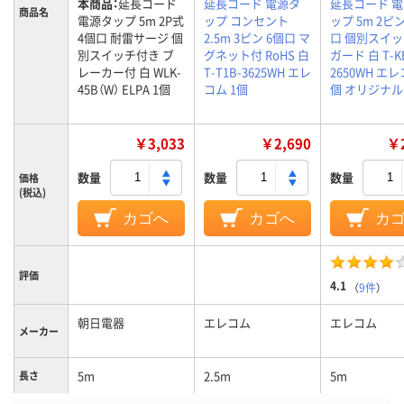
本商品：
延長コード
延長コード 電源タ
延長コード 
商品名
電源タップ 5m 2P式
ップ コンセント
ップ 5m 2ピン
4個口 耐雷サージ 個
2.5m 3ピン 6個口 マ
口 個別スイッ
別スイッチ付き ブ
グネット付 RoHS 白
ガード 白 T-KE
レーカー付 白 WLK-
T-T1B-3625WH エレ
2650WH エレ
45B（W） ELPA 1個
コム 1個
個 オリジナル
￥3,033
￥2,690
￥2
数量
数量
数量
価格
(税込)
カゴへ
カゴへ
カ
評価
4.1
（
9件
）
朝日電器
エレコム
エレコム
メーカー
5m
2.5m
5m
長さ