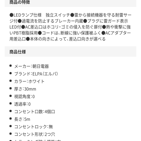
商品の特徴
●LEDランプ仕様 独立スイッチ●雷から接続機器を守る耐雷サー
ジ付●過電流を防止するブレーカー内蔵●プラグに雷ガード表示
LED付●AC差込口はホコリ・ゴミの侵入を防ぐ扉付●熱や衝撃に強
いPBT樹脂採用●コードは、断線に強い保護被ふく●ACアダプター
用差込口●本体の向きによって、差込口向きが選べる
商品仕様
メーカー：朝日電器
ブランド：ELPA（エルパ）
カラー：ホワイト
厚さ：30mm
視認角度：0
透過率：0
コンセント口数：4個口
長さ：5m
コンセントロック：無
コンセント形状：2つ穴