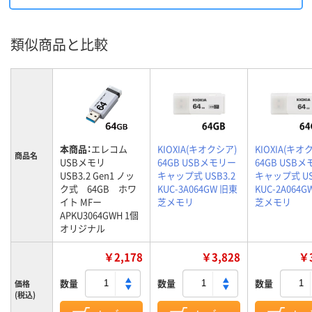
類似商品と比較
本商品：
エレコム
KIOXIA(キオクシア)
KIOXIA(キオ
商品名
USBメモリ
64GB USBメモリー
64GB USB
USB3.2 Gen1 ノッ
キャップ式 USB3.2
キャップ式 US
ク式 64GB ホワ
KUC-3A064GW 旧東
KUC-2A064
イト MFー
芝メモリ
芝メモリ
APKU3064GWH 1個
オリジナル
￥2,178
￥3,828
￥3
数量
数量
数量
価格
(税込)