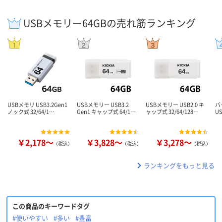
USBメモリー64GBの売れ筋ランキング
USBメモリ USB3.2Gen1
USBメモリー USB3.2
USBメモリー USB2.0 キ
バ
ノック式 32/64/1…
Gen1 キャップ式 64/1…
ャップ式 32/64/128…
U
￥2,178～
￥3,828～
￥3,278～
（税込）
（税込）
（税込）
ランキングをもっと見る
この商品のキーワードタグ
#使いやすい
#多い
#豊富