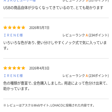
約10g
8ｇ
8ｇ
重量
USBの商品自体が少なくなってきているので、とても助かります
アスクル
商品環境
30
スコア
2026年5月7日
ＩＲＥＮＥ様
レビューランク
A
(234ポイント)
いろいろな色があり、使い分けしやすくノック式で気に入っていま
す。
2026年4月3日
ＩＲＥＮＥ様
レビューランク
A
(234ポイント)
色の種類が豊富で、全色購入しました。用途によって色分け出来て、
助かっています。
※
レビューはアスクルWebサイト、LOHACOに投稿された内容です。