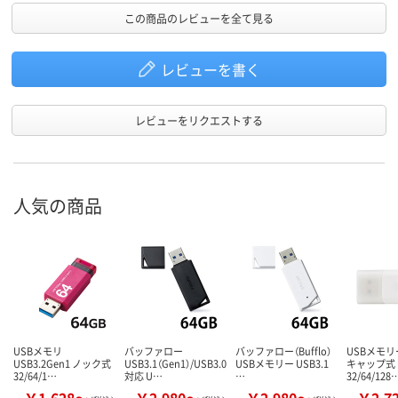
この商品のレビューを全て見る
レビューを書く
レビューをリクエストする
人気の商品
USBメモリ
バッファロー
バッファロー（Bufflo）
USBメモリー
USB3.2Gen1 ノック式
USB3.1（Gen1）/USB3.0
USBメモリー USB3.1
キャップ式
32/64/1…
対応 U…
…
32/64/128