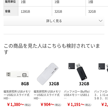
1個
1個
1個
販売単位
128GB
32GB
32GB
容量
詳しく見る
ホワイト
イエロー
グリーン
カラー
お申込番
UK74560
RX96735
RX96743
号
入荷待ち
入荷待ち
在庫
この商品を見た人はこちらも検討されていま
す
お届け日
お取り扱い終了しま
お取り扱い終了しま
現在ご注文い
した
した
ません
磁気研究所 USBメモリ
磁気研究所 USBメモリ
バッファロー（Bufflo）
バッファロ
ー USB2.0 スライド式
ー USB2.0 スライド式
USBメモリー USB3.1
３．１（Ｇ
HID…
HID…
…
ＳＢ３．０
￥1,380～
￥904～
￥1,191～
￥2,
（税込）
（税込）
（税込）