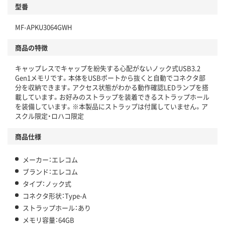
型番
独自の回収スキームがある
MF-APKU3064GWH
仕組
アスクルで資源循環している
商品の特徴
温室効果ガスなどの削減
キャップレスでキャップを紛失する心配がないノック式USB3.2
この商品の環境配慮ポイントです。下記商品詳細「
Gen1メモリです。本体をUSBポートから抜くと自動でコネクタ部
アスクル商品環境スコア詳細／加点項目
」で確認できます。
分を収納できます。アクセス状態がわかる動作確認LEDランプを搭
載しています。お好みのストラップを装着できるストラップホール
を装備しています。※本製品にストラップは付属していません。ア
スクル限定・ロハコ限定
商品仕様
メーカー：エレコム
ブランド：エレコム
タイプ：ノック式
コネクタ形状：Type-A
ストラップホール：あり
メモリ容量：64GB