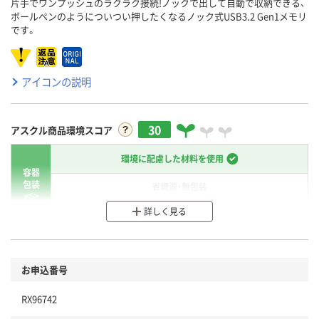
片手でワンプッシュのラクラク接続!ノックで出して自動で収納できる、
ボールペンのようについつい押したくなるノック式USB3.2 Gen1メモリ
です。
アイコンの説明
30
アスクル商品環境スコア
環境に配慮した材料を使用
容器
包装
省資源・無包装
詳しく見る
分別・リサイクルしやすい設計
環境に配慮した材料を使用
商品
お申込番号
本体
省資源・省エネ・節水
RX96742
分別・リサイクルしやすい設計