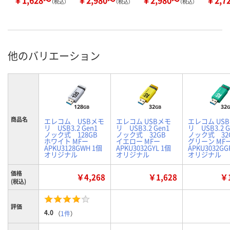
￥1,628～
￥2,980～
￥2,980～
￥2,7
（税込）
（税込）
（税込）
他のバリエーション
商品名
エレコム USBメモ
エレコム USBメモ
エレコム US
リ USB3.2 Gen1
リ USB3.2 Gen1
リ USB3.2 G
ノック式 128GB
ノック式 32GB
ノック式 3
ホワイト MFー
イエロー MFー
グリーン MF
APKU3128GWH 1個
APKU3032GYL 1個
APKU3032GG
オリジナル
オリジナル
オリジナル
価格
￥4,268
￥1,628
￥1
(税込)
評価
4.0
（
1件
）