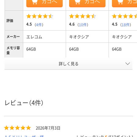
カゴへ
カゴへ
カ
評価
4.5
4.6
4.5
（
4件
）
（
10件
）
（
18件
）
エレコム
キオクシア
キオクシア
メーカー
メモリ容
64GB
64GB
64GB
量
詳しく見る
ノック式
キャップ式
キャップ式
タイプ
ホワイト系
ホワイト系
ホワイト系
カラーグ
ループ
Type-A
Type-A
Type-A
コネクタ
形状
レビュー（4件）
ストラッ
あり
あり
あり
プホール
1年間
製品お買い上げ日よ
製品お買い上
2026年7月3日
保証期間
り1年間
り1年間
ＡＳＫＵＬユーザー様
レビューランク
S
(517ポイント)