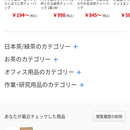
らぐほうじ茶ティーバ
杯とれる緑茶ティーバ
ろやか玄米茶ティーバ
インスタン
ッグ
ッグ 1箱（40…
ッグ
￥194～
￥998
￥845～
￥5
（税込）
（税込）
（税込）
日本茶/緑茶のカテゴリー
お茶のカテゴリー
オフィス用品のカテゴリー
作業・研究用品のカテゴリー
あなたが最近チェックした商品
閲覧履歴の削除