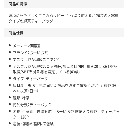
商品の特徴
温室効果ガスなどの削減
環境にもやさしくエコ＆ハッピー！たっぷり使える、120袋の大容量
この商品の環境配慮ポイントです。下記商品詳細「
タイプの緑茶ティーバッグ
アスクル商品環境スコア詳細／加点項目
」で確認できます。
商品仕様
メーカー：伊藤園
ブランド：おーいお茶
アスクル商品環境スコア：40
アスクル商品環境スコア詳細/加点項目：●仕組み30-2:SBT認証
取得/SBT準拠目標を設定している(40点)
タイプ：ティーバック
原材料 ※お手元に届いた商品を必ずご確認ください：緑茶（日
本）、抹茶（日本）
種類：緑茶
商品分類：ティーパック
名称：伊藤園 環境対応 おーいお茶 抹茶入り緑茶 ティーバッ
ク 120P
包装・容器の種類：個包装