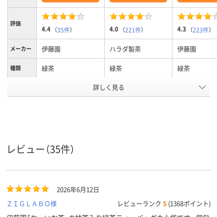
評価
4.4
4.0
4.3
（
35件
）
（
221件
）
（
223件
）
伊藤園
ハラダ製茶
伊藤園
メーカー
緑茶
緑茶
緑茶
種類
アスクル
詳しく見る
商品環境
40
10
45
スコア
レビュー（35件）
2026年6月12日
ＺＩＧＬＡＢＯ様
レビューランク
S
(1368ポイント)