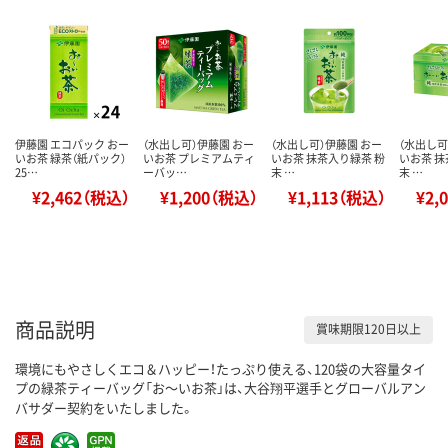
伊藤園 エコパック おー
（水出し可）伊藤園 おー
（水出し可）伊藤園 おー
（水出し可
いお茶 緑茶（紙パック）
いお茶 プレミアムティ
いお茶 抹茶入り緑茶 粉
いお茶 抹
25…
ーバッ…
末 …
末 …
¥2,462（税込）
¥1,200（税込）
¥1,113（税込）
¥2,
商品説明
賞味期限120日以上
環境にもやさしくエコ＆ハッピー！たっぷり使える、120袋の大容量タイ
プの緑茶ティーバッグ「お～いお茶」は、大谷翔平選手とグローバルアン
バサダー契約をいたしました。