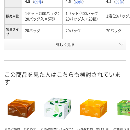
4.5
4.5
4.5
（
69件
）
（
69件
）
（
69件
）
1セット（100バッグ：
1セット（400バッグ：
1箱（20バッグ
販売単位
20バッグ入×5箱）
20バッグ入×20箱）
容量タイ
20バッグ
20バッグ
20バッグ
プ
商品タイ
詳しく見る
ほうじ茶
ほうじ茶
ほうじ茶
プ
お申込番
5386407
6127910
397963
号
この商品を見た人はこちらも検討されていま
あり
あり
あり
在庫
す
8月10日（月）
8月10日（月）
8月10日（月）
お届け日
数量
数量
数量
カゴへ
カゴへ
カ
ハラダ製茶 香りやす
ハラダ製茶 1バッグで2
ハラダ製茶 芳ばしま
伊藤園 さ