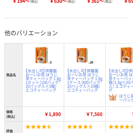
￥194～
￥630～
￥361～
￥6
（税込）
（税込）
（税込）
他のバリエーション
【水出し可】伊藤園
【水出し可】伊藤園
【水出し可】伊
おーいお茶 ほうじ
おーいお茶 ほうじ
おーいお茶 
商品名
茶ティーバッグ 1.8g
茶ティーバッグ 1.8g
茶ティーバッ
1セット（100バッグ：
1ケース（400バッグ：
箱（1.8g×2
20バッグ入×5箱）
20バッグ入×20箱）
入） エコティ
エコティーバッグ
エコティーバッグ
グ
ほうじ
ーバッグ
価格
￥1,890
￥7,560
(税込)
評価