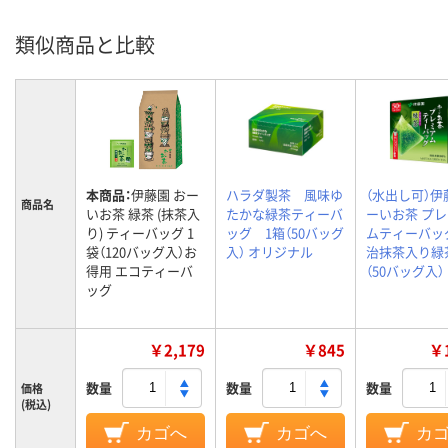
類似商品と比較
本商品：
伊藤園 おー
ハラダ製茶 風味ゆ
（水出し可）伊
商品名
いお茶 緑茶 (抹茶入
たかな緑茶ティーバ
ーいお茶 プ
り) ティーバッグ 1
ッグ 1箱（50バッグ
ムティーバッ
袋（120バッグ入）お
入） オリジナル
治抹茶入り緑茶
得用 エコティーバ
（50バッグ入）
ッグ
￥2,179
￥845
￥1
数量
数量
数量
価格
(税込)
カゴへ
カゴへ
カ