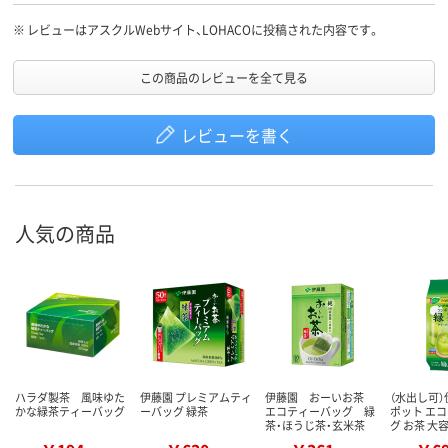
もちょうどよいです。伊藤園のブランドなので、安心してお出しで
きます。
※
レビューはアスクルWebサイト、LOHACOに投稿された内容です。
この商品のレビューを全て見る
レビューを書く
人気の商品
ハラダ製茶 風味ゆた
伊藤園 プレミアムティ
伊藤園 おーいお茶
（水出し可）
かな緑茶ティーバッグ
ーバッグ 緑茶
エコティーバッグ 緑
ポット エ
茶・ほうじ茶・玄米茶
グ お茶 大