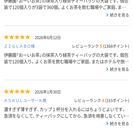
伊藤園「おーいお茶」の抹茶入り緑茶ティーバッグの大袋です。個包
装で120個入りが3袋で360個。よくお茶を飲む職場やご家庭、また
はホテルや旅館などのアメニティにもおすすめです。
続きを見る
2026年6月12日
ＺＩＧＬＡＢＯ様
レビューランク
S
(1368ポイント)
伊藤園「おーいお茶」の抹茶入り緑茶ティーバッグの大袋です。個包
装で120個入り。よくお茶を飲む職場やご家庭、またはホテルや旅館
などのアメニティにもおすすめです。
続きを見る
2026年1月30日
ＡＳＫＵＬユーザーＫ様
レビューランク
A
(315ポイント)
濃すぎず薄すぎず、カップ１杯分を入れるにはちょうどよいです。
急須をなくして、ティーバックにしてから、急須を用意しなくていい
ので、とても楽になりました。職場での普段使いの他に、イベント時
続きを見る
にも、ポットのお湯を用意してカップにセルフで入れてもらうのに