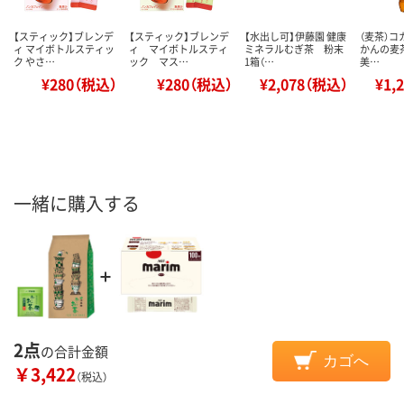
【スティック】ブレンデ
【スティック】ブレンデ
【水出し可】伊藤園 健康
（麦茶）コ
ィ マイボトルスティッ
ィ マイボトルスティ
ミネラルむぎ茶 粉末
かんの麦茶
ク やさ…
ック マス…
1箱（…
美…
¥280（税込）
¥280（税込）
¥2,078（税込）
¥1,
一緒に購入する
2点
の合計金額
カゴへ
￥3,422
（税込）