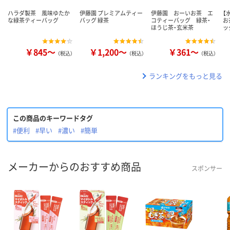
ハラダ製茶 風味ゆたか
伊藤園 プレミアムティー
伊藤園 おーいお茶 エ
【
な緑茶ティーバッグ
バッグ 緑茶
コティーバッグ 緑茶・
お
ほうじ茶・玄米茶
ッ
￥845～
￥1,200～
￥361～
（税込）
（税込）
（税込）
ランキングをもっと見る
この商品のキーワードタグ
#便利
#早い
#濃い
#簡単
メーカーからのおすすめ商品
スポンサー