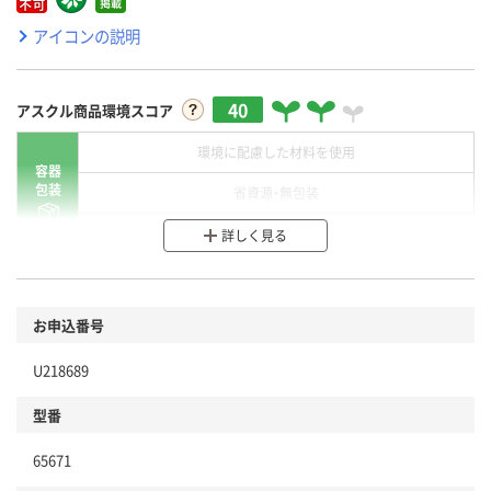
アイコンの説明
40
アスクル商品環境スコア
環境に配慮した材料を使用
容器
包装
省資源・無包装
分別・リサイクルしやすい設計
詳しく見る
環境に配慮した材料を使用
商品
お申込番号
本体
省資源・省エネ・節水
U218689
分別・リサイクルしやすい設計
型番
独自の回収スキームがある
仕組
65671
アスクルで資源循環している