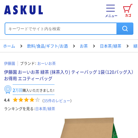
カゴ
メニュー
ホーム
飲料/食品/ギフト/お酒
お茶
日本茶/緑茶
緑
伊藤園
ブランド：
おーいお茶
伊藤園 おーいお茶 緑茶 (抹茶入り) ティーバッグ 1袋（120バッグ入）
お得用 エコティーバッグ
2
万回
購入いただきました！
4.4
（
35
件のレビュー
）
ランキングを見る：
日本茶/緑茶