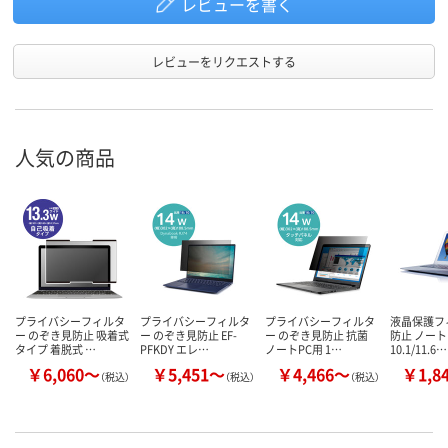
レビューを書く
レビューをリクエストする
人気の商品
プライバシーフィルタ
プライバシーフィルタ
プライバシーフィルタ
液晶保護フ
ー のぞき見防止 吸着式
ー のぞき見防止 EF-
ー のぞき見防止 抗菌
防止 ノート
タイプ 着脱式 …
PFKDY エレ…
ノートPC用 1…
10.1/11.6…
￥6,060～
￥5,451～
￥4,466～
￥1,8
（税込）
（税込）
（税込）