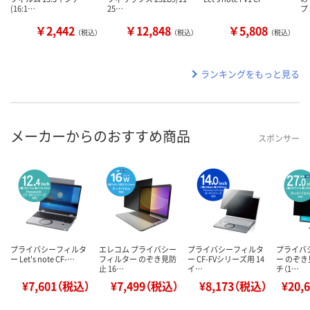
(16:1…
25…
プ
￥2,442
￥12,848
￥5,808
（税込）
（税込）
（税込）
ランキングをもっと見る
メーカーからのおすすめ商品
スポンサー
プライバシーフィルタ
エレコム プライバシー
プライバシーフィルタ
プライバ
ー Let's note CF-…
フィルター のぞき見防
ー CF-FVシリーズ用 14
ー のぞき
止 16…
イ…
チ（1…
¥7,601（税込）
¥7,499（税込）
¥8,173（税込）
¥20,