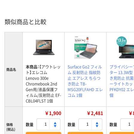
類似商品と比較
本商品：
【アウトレッ
Surface Go2 フィル
プライバシー
商品名
ト】エレコム
ム 反射防止 指紋防
ター 13.3W型
Lenovo 300e
止 エアレス ちらつ
き見防止 抗菌
Chromebook 2nd
き防止 TB-
ーライトカット
Gen用/液晶保護フ
MSG20FLFAHD エレ
PFKDY02 エ
ィルム/反射防止 EF-
コム 1個
個
CBL04FLST 1個
￥1,900
￥2,481
￥8
数量
数量
数量
価格
(税込)