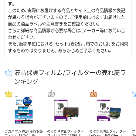
す。
このため、実際にお届けする商品とサイト上の商品情報の表記
が異なる場合がございますので、ご使用前には必ずお届けした
商品の商品ラベルや注意書きをご確認ください。
さらに詳細な商品情報が必要な場合は、メーカー等にお問い合
わせください。
また、販売単位における「セット」表記は、箱でのお届けをお約束
するものではありません。あらかじめご了承ください。
液晶保護フィルム/フィルターの売れ筋ラ
ンキング
ナカバヤシ PC用液晶保護
のぞき見防止フィルター
のぞき見防止フィルター
プ
フィルム 13.3インチ
フィリップス 252B9/11
Let’s note FV1 CFー…
の