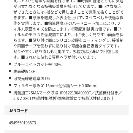
え、いつでも清潔な画面を保ちます。 ■時間の経過とともに気泡
が目立たなくなる特殊吸着層を採用しています。 ■小さな気泡
ができたときには、指などで押し出すことで気泡を抜くことがで
きます。 ■摩擦を軽減した表面仕上げで、スベスベした快適な操
作を実現します。 ■鉛筆硬度3Hのハードコート加工により、フ
ィルム表面のキズを防止します。※硬度3Hは実力値です。 ■フ
ィルムのチラつき低減加工により、目に優しく見やすい画面を保
ちます。 ■貼り付け面にシリコン皮膜をコーティングし、接着剤
や両面テープを使わずに貼り付け可能な自己吸着タイプです。
貼りやすく、貼り直しも可能です。吸着力は水洗いで回復しま
す。 ■きれいに貼れる専用ヘラが付いています。
ブルーライトカット率：40%
表面硬度：3H
可視光線透過率：91％
フィルター厚み：0.15mm（他保護シート0.08mm）
抗菌加工：SIAAマーク取得 JP0122130A0009T／抗菌機能付き／
JIS Z 2801（抗菌性能試験）準拠試験にて抗菌活性値2.0 以上
JANコード
4549550193573