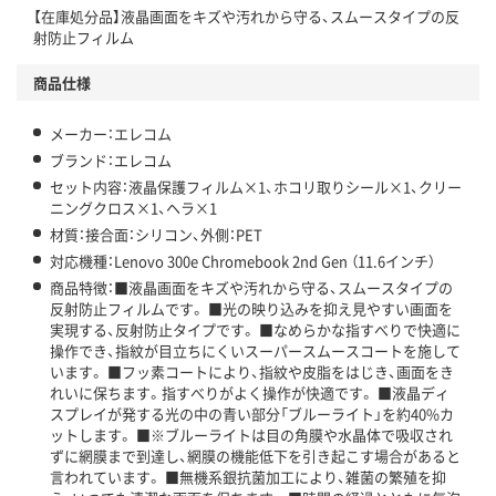
【在庫処分品】液晶画面をキズや汚れから守る、スムースタイプの反
射防止フィルム
商品仕様
メーカー：エレコム
ブランド：エレコム
セット内容：液晶保護フィルム×1、ホコリ取りシール×1、クリー
ニングクロス×1、ヘラ×1
材質：接合面：シリコン、外側：PET
対応機種：Lenovo 300e Chromebook 2nd Gen （11.6インチ）
商品特徴：■液晶画面をキズや汚れから守る、スムースタイプの
反射防止フィルムです。 ■光の映り込みを抑え見やすい画面を
実現する、反射防止タイプです。 ■なめらかな指すべりで快適に
操作でき、指紋が目立ちにくいスーパースムースコートを施して
います。 ■フッ素コートにより、指紋や皮脂をはじき、画面をき
れいに保ちます。指すべりがよく操作が快適です。 ■液晶ディ
スプレイが発する光の中の青い部分「ブルーライト」を約40%カ
ットします。 ■※ブルーライトは目の角膜や水晶体で吸収され
ずに網膜まで到達し、網膜の機能低下を引き起こす場合があると
言われています。 ■無機系銀抗菌加工により、雑菌の繁殖を抑