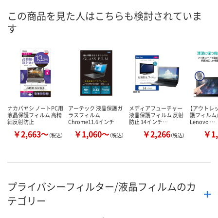
この商品を見た人はこちらも検討されていま
す
ナカバヤシ ノートPC用
アーテック 液晶保護ガ
メディアフューチャー
【アウトレ
液晶保護フィルム 高精
ラスフィルム
液晶保護フィルム 反射
護フィルム
細反射防止
Chrome11.6インチ
防止 14インチ…
Lenovo …
￥2,663～
￥1,060～
￥2,266
￥1,
（税込）
（税込）
（税込）
プライバシーフィルター/液晶フィルムのカ
テゴリー