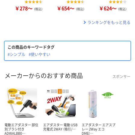
￥278～
￥654～
￥624～
（税込）
（税込）
（税込）
ランキングをもっと見る
この商品のキーワードタグ
#シンプル
#使いやすい
メーカーからのおすすめ商品
スポンサー
電動エアダスター 部位
エアダスター 電動 USB
エアダスター エアスプ
別ブラシ付き
充電式 2WAY （吸引/…
レー 2Way エコ
ADWALBB0…
DME(…