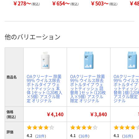
￥278～
￥654～
￥503～
￥4
（税込）
（税込）
（税込）
他のバリエーション
OAクリーナー 除菌
OAクリーナー 除菌
OAクリーナー
商品名
99％ ウイルス除去
99％ ウイルス除去
99％ ウイル
ボトルタイプ ウェ
ボトルタイプ ウェ
ボトルタイプ
ットティッシュ 本
ットティッシュ 詰
ットティッシ
体 1セット（120枚入
替用 1セット（120枚
替用 1個（120
×5個） アスクル限
入×5個） アスクル
アスクル限定
定 オリジナル
限定 オリジナル
ジナル
価格
￥4,140
￥3,840
(税込)
評価
4.2
4.1
4.1
（
28件
）
（
36件
）
（
36件
）