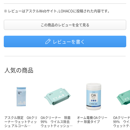
※
レビューはアスクルWebサイト、LOHACOに投稿された内容です。
この商品のレビューを全て見る
レビューを書く
人気の商品
アスクル限定 OAクリ
OAクリーナー 除菌
オーム電機 OAクリー
OAクリー
ーナー ウェットティッ
99％ ウイルス除去
ナー 除菌タイプ
99％ ウ
シュ アルコール…
ウェットティッシュ…
ウェットテ