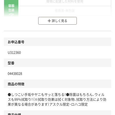
環境に配慮した材料を使用
容器
包装
省資源・無包装
分別・リサイクルしやすい設計
詳しく見る
環境に配慮した材料を使用
商品
お申込番号
本体
省資源・省エネ・節水
U312360
分別・リサイクルしやすい設計
型番
独自の回収スキームがある
仕組
04438028
アスクルで資源循環している
商品の特徴
温室効果ガスなどの削減
●しつこい手垢やヤニもサッと落ちる！●除菌はもちろん、ウィル
この商品の環境配慮ポイントです。下記商品詳細「
スも99％拭取り！（※拭取り効果は拭く対象物、拭取り方法により効
アスクル商品環境スコア詳細／加点項目
」で確認できます。
果が異なる場合があります）アスクル限定・ロハコ限定
商品仕様