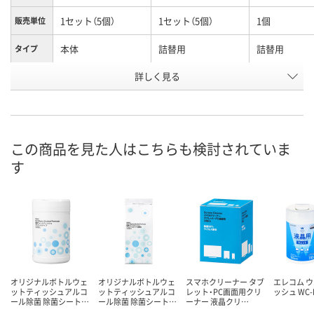
1セット（5個）
1セット（5個）
1個
販売単位
本体
詰替用
詰替用
タイプ
お申込番
詳しく見る
U421025
U421028
U312306
号
在庫
お届け日
この商品を見た人はこちらも検討されていま
お取り扱い終了しま
お取り扱い終了しま
お取り扱い終
す
した
した
した
オリジナルボトルウェ
オリジナルボトルウェ
スマホクリーナー タブ
エレコム 
ットティッシュアルコ
ットティッシュアルコ
レット・PC画面用クリ
ッシュ WC-
ール除菌 除菌シート…
ール除菌 除菌シート…
ーナー 液晶クリ…