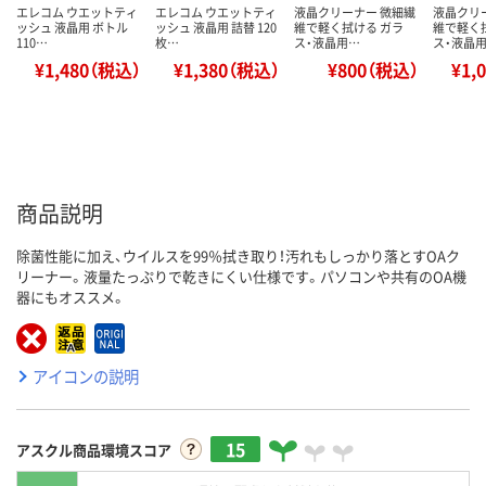
エレコム ウエットティ
エレコム ウエットティ
液晶クリーナー 微細繊
液晶クリ
ッシュ 液晶用 ボトル
ッシュ 液晶用 詰替 120
維で軽く拭ける ガラ
維で軽く
110…
枚…
ス・液晶用…
ス・液晶
¥1,480（税込）
¥1,380（税込）
¥800（税込）
¥1,
商品説明
除菌性能に加え、ウイルスを99％拭き取り！汚れもしっかり落とすOAク
リーナー。液量たっぷりで乾きにくい仕様です。パソコンや共有のOA機
器にもオススメ。
アイコンの説明
15
アスクル商品環境スコア