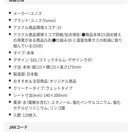
メーカー：ユノス
ブランド：ユノス（Yunos）
アスクル商品環境スコア：15
アスクル商品環境スコア詳細/加点項目：●商品本体23:詰め替え
の用意がある商品(5点)●仕組み30-1:温室効果ガスの削減に取り
組んでいる(10点)
タイプ：本体
デザイン：SDL（ストックホルム・デザインラボ）
寸法：本体：縦115×横115×高さ175ｍｍ
製造国：日本製
おすすめ＆注目商品：オリジナル商品
クリーナータイプ：ウェットタイプ
シート寸法(mm)：140×200ｍｍ
薬液：水（電解水含む）、エタノール、塩化ベンザルコニウム、塩化
セチルピリジニウム、リンゴ酸
入数：120枚入
JANコード