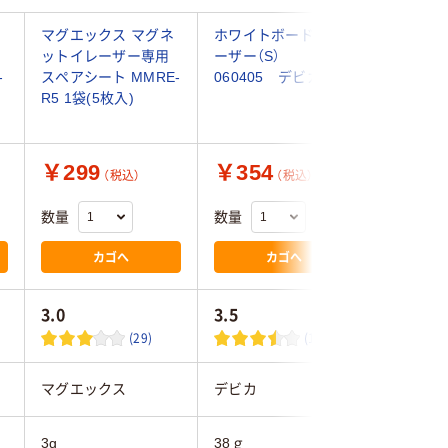
マグエックス マグネ
ホワイトボードイレ
マグエッ
ットイレーザー専用
ーザー（S）
イトボー
-
スペアシート MMRE-
060405 デビカ
ナー MW
R5 1袋(5枚入)
￥299
￥354
￥568
（税込）
（税込）
数量
数量
数量
カゴへ
カゴへ
3.0
3.5
3.4
(29)
(19)
マグエックス
デビカ
マグエッ
3g
38ｇ
77g