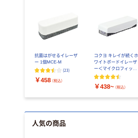
抗菌はがせるイレーザ
コクヨ キレイが続く
ー 1個MCE-M
ワイトボードイレーザ
ー＜マイクロフィット
(
23
)
＞
￥458
（税込）
￥438~
（税込）
人気の商品