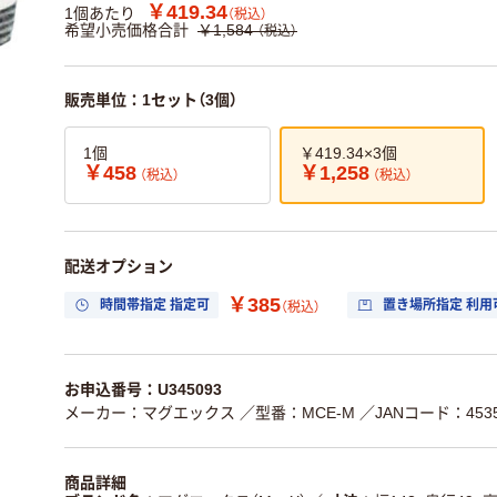
￥419.34
1個あたり
（税込）
希望小売価格合計
￥1,584
（税込）
販売単位：1セット（3個）
1個
￥419.34×3個
￥458
￥1,258
（税込）
（税込）
配送オプション
￥385
時間帯指定 指定可
置き場所指定 利用
（税込）
お申込番号：U345093
メーカー：マグエックス
／型番：MCE-M
／JANコード：45356
商品詳細