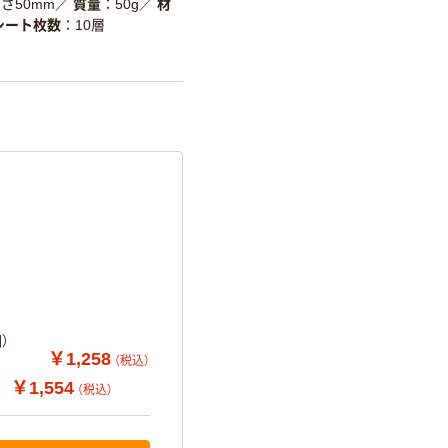
高さ50mm
／
質量
50g
／
材
シート枚数
10層
）
￥1,258
（税込）
￥1,554
（税込）