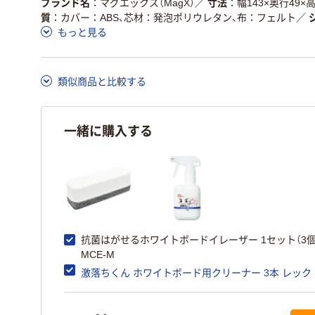
ブランド名
マグエックス（MagX）
／
寸法
幅143×奥行49×
質
カバー：ABS、芯材：発泡ポリウレタン、布：フェルト
／
もっと見る
類似商品と比較する
一緒に購入する
抗菌はがせるホワイトボードイレーザー 1セット（3個
MCE-M
激落ちくん ホワイトボード用クリーナー 3本 レック