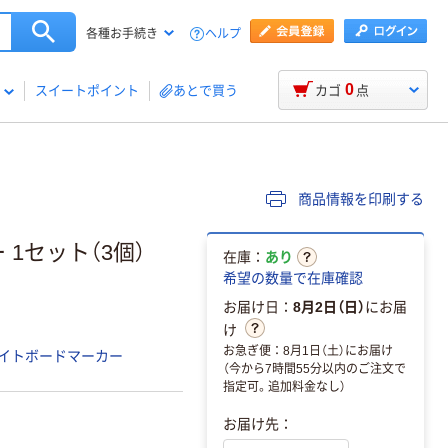
ヘルプ
各種お手続き
0
スイートポイント
あとで買う
カゴ
点
商品情報を印刷する
1セット（3個）
在庫：
あり
希望の数量で在庫確認
お届け日：
8月2日（日）
にお届
け
お急ぎ便：8月1日（土）にお届け
イトボードマーカー
（今から7時間55分以内のご注文で
指定可。追加料金なし）
お届け先：