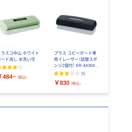
トラスコ中山 ホワイト
プラス コピーボード専
ボード消し 水洗い可
用イレーザー（詰替スポ
ンジ2個付） ER-44369 1
個
(
5
)
￥484~
（税込）
￥830
（税込）