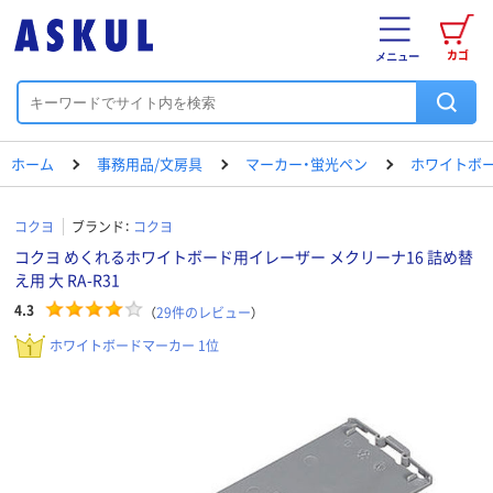
カゴ
メニュー
ホーム
事務用品/文房具
マーカー・蛍光ペン
ホワイトボ
コクヨ
ブランド：
コクヨ
コクヨ めくれるホワイトボード用イレーザー メクリーナ16 詰め替
え用 大 RA-R31
4.3
（
29
件のレビュー
）
ホワイトボードマーカー 1位