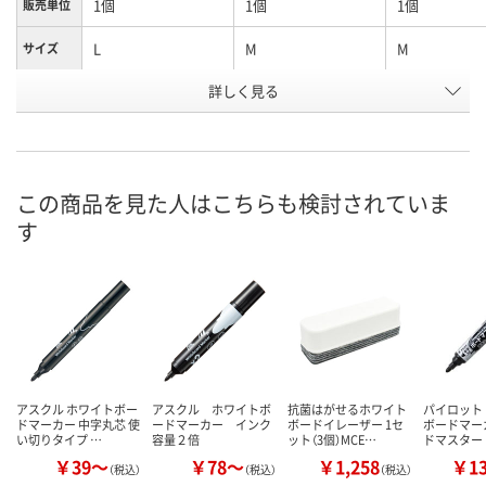
1個
1個
1個
販売単位
L
M
M
サイズ
詳しく見る
本体
本体
詰替
種別
お申込番
9378127
9378136
9378163
号
あり
あり
あり
在庫
この商品を見た人はこちらも検討されていま
す
8月10日（月）
8月10日（月）
8月10日（月）
お届け日
数量
数量
数量
カゴへ
カゴへ
カ
アスクル ホワイトボー
アスクル ホワイトボ
抗菌はがせるホワイト
パイロット
ドマーカー 中字丸芯 使
ードマーカー インク
ボードイレーザー 1セ
ボードマー
い切りタイプ …
容量２倍
ット（3個）MCE…
ドマスター
￥39～
￥78～
￥1,258
￥1
（税込）
（税込）
（税込）