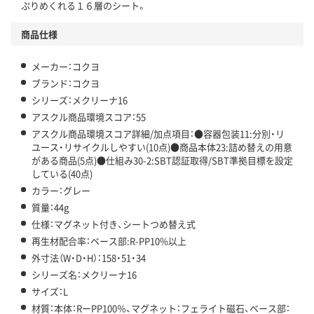
この商品の環境配慮ポイントです。下記商品詳細「
ぷりめくれる１６層のシート。
アスクル商品環境スコア詳細／加点項目
」で確認できます。
商品仕様
メーカー：コクヨ
ブランド：コクヨ
シリーズ：メクリーナ16
アスクル商品環境スコア：55
アスクル商品環境スコア詳細/加点項目：●容器包装11:分別・リ
ユース・リサイクルしやすい(10点)●商品本体23:詰め替えの用意
がある商品(5点)●仕組み30-2:SBT認証取得/SBT準拠目標を設定
している(40点)
カラー：グレー
質量：44g
仕様：マグネット付き、シートつめ替え式
再生材配合率：ベース部:R-PP10%以上
外寸法（W・D・H）：158・51・34
シリーズ名：メクリーナ16
サイズ：L
材質：本体：RーPP100％、マグネット：フェライト磁石、ベース部：