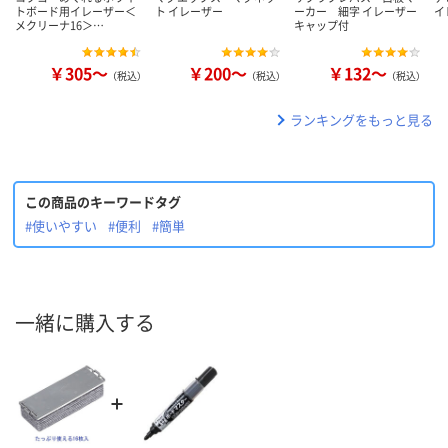
トボード用イレーザー＜
ト イレーザー
ーカー 細字 イレーザー
イ
メクリーナ16＞…
キャップ付
￥305～
￥200～
￥132～
（税込）
（税込）
（税込）
ランキングをもっと見る
この商品のキーワードタグ
#使いやすい
#便利
#簡単
一緒に購入する