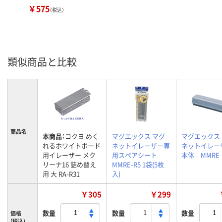
￥575
（税込）
類似商品と比較
商品名
本商品：
コクヨ めく
マグエックス マグ
マグエックス
れるホワイトボード
ネットイレーザー専
ネットイレ
用イレーザー メク
用スペアシート
本体 MMRE
リーナ16 詰め替え
MMRE-R5 1袋(5枚
用 大 RA-R31
入)
￥305
￥299
数量
数量
数量
価格
(税込)