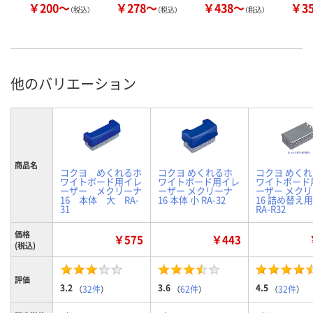
￥200～
￥278～
￥438～
￥3
（税込）
（税込）
（税込）
他のバリエーション
商品名
コクヨ めくれるホ
コクヨ めくれるホ
コクヨ めく
ワイトボード用イレ
ワイトボード用イレ
ワイトボード
ーザー メクリーナ
ーザー メクリーナ
ーザー メク
16 本体 大 RA-
16 本体 小 RA-32
16 詰め替え用
31
RA-R32
価格
￥575
￥443
(税込)
評価
3.2
3.6
4.5
（
32件
）
（
62件
）
（
32件
）