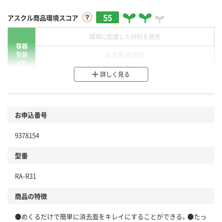
55
アスクル商品環境スコア
環境に配慮した材料を使用
容器
包装
省資源・無包装
分別・リサイクルしやすい設計
詳しく見る
環境に配慮した材料を使用
商品
お申込番号
本体
省資源・省エネ・節水
9378154
分別・リサイクルしやすい設計
型番
独自の回収スキームがある
RA-R31
仕組
アスクルで資源循環している
商品の特徴
温室効果ガスなどの削減
●めくるだけで簡単に消去面をキレイにすることができる。●たっ