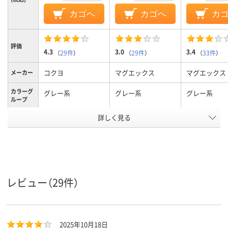
カゴへ
カゴへ
カ
評価
4.3
3.0
3.4
（
29件
）
（
29件
）
（
33件
）
コクヨ
マグエックス
マグエックス
メーカー
カラーグ
グレー系
グレー系
グレー系
ループ
詳しく見る
44g
3g
52g
質量
アスクル
商品環境
55
スコア
レビュー（29件）
2025年10月18日