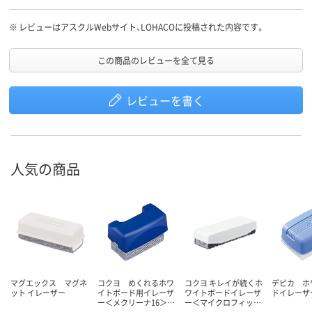
※
レビューはアスクルWebサイト、LOHACOに投稿された内容です。
この商品のレビューを全て見る
レビューを書く
人気の商品
マグエックス マグネ
コクヨ めくれるホワ
コクヨ キレイが続くホ
デビカ ホ
ット イレーザー
イトボード用イレーザ
ワイトボードイレーザ
ドイレーザ
ー＜メクリーナ16＞…
ー＜マイクロフィッ…