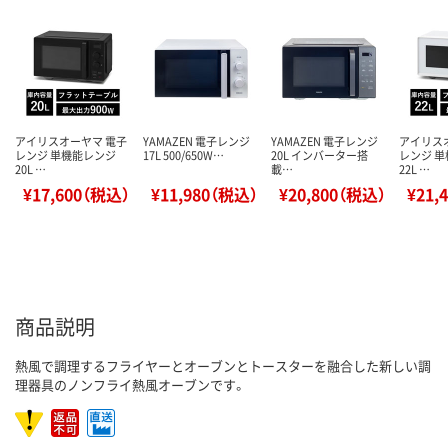
アイリスオーヤマ 電子
YAMAZEN 電子レンジ
YAMAZEN 電子レンジ
アイリス
レンジ 単機能レンジ
17L 500/650W…
20L インバーター搭
レンジ 
20L …
載…
22L …
¥17,600（税込）
¥11,980（税込）
¥20,800（税込）
¥21,
商品説明
熱風で調理するフライヤーとオーブンとトースターを融合した新しい調
理器具のノンフライ熱風オーブンです。