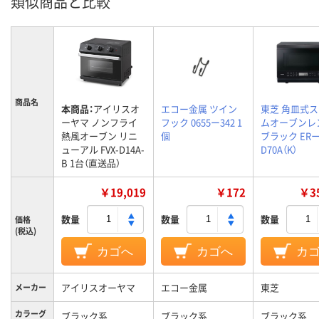
類似商品と比較
商品名
本商品：
アイリスオ
エコー金属 ツイン
東芝 角皿式
ーヤマ ノンフライ
フック 0655ー342 1
ムオーブンレ
熱風オーブン リニ
個
ブラック ER
ューアル FVX-D14A-
D70A（K）
B 1台（直送品）
￥19,019
￥172
￥35
数量
数量
数量
価格
(税込)
カゴへ
カゴへ
カ
アイリスオーヤマ
エコー金属
東芝
メーカー
カラーグ
ブラック系
ブラック系
ブラック系