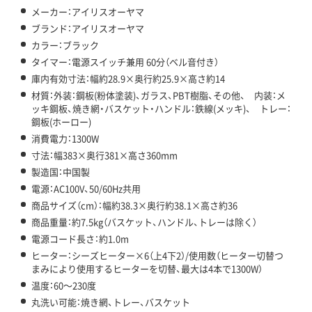
メーカー：アイリスオーヤマ
ブランド：アイリスオーヤマ
カラー：ブラック
タイマー：電源スイッチ兼用 60分（ベル音付き）
庫内有効寸法：幅約28.9×奥行約25.9×高さ約14
材質：外装：鋼板(粉体塗装)、ガラス、PBT樹脂、その他、 内装：メ
ッキ鋼板、焼き網・バスケット・ハンドル：鉄線(メッキ)、 トレー：
鋼板(ホーロー)
消費電力：1300W
寸法：幅383×奥行381×高さ360mm
製造国：中国製
電源：AC100V、50/60Hz共用
商品サイズ（cm）：幅約38.3×奥行約38.1×高さ約36
商品重量：約7.5kg（バスケット、ハンドル、トレーは除く）
電源コード長さ：約1.0m
ヒーター：シーズヒーター×6（上4下2）/使用数（ヒーター切替つ
まみにより使用するヒーターを切替、最大は4本で1300W）
温度：60～230度
丸洗い可能：焼き網、トレー、バスケット