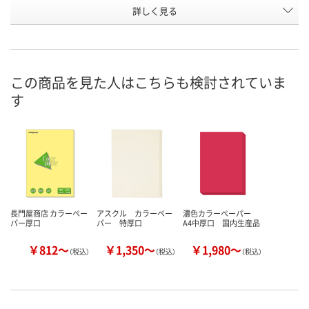
詳しく見る
クリーム
クリーム
クリーム
カラー
お申込番
U431707
U431703
U431708
号
あり
あり
あり
在庫
この商品を見た人はこちらも検討されていま
す
8月25日（火）まで
8月25日（火）まで
8月25日（火）
お届け日
数量
数量
数量
カゴへ
カゴへ
カ
長門屋商店 カラーペー
アスクル カラーペー
濃色カラーペーパー
パー厚口
パー 特厚口
A4中厚口 国内生産品
￥812～
￥1,350～
￥1,980～
（税込）
（税込）
（税込）