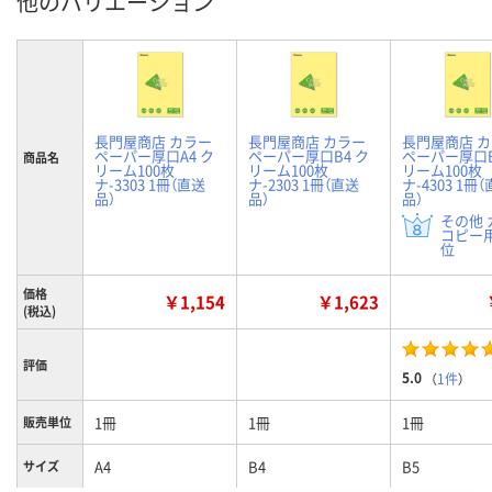
他のバリエーション
長門屋商店 カラー
長門屋商店 カラー
長門屋商店 
ペーパー厚口A4 ク
ペーパー厚口B4 ク
ペーパー厚口B
商品名
リーム100枚
リーム100枚
リーム100枚
ナ-3303 1冊（直送
ナ-2303 1冊（直送
ナ-4303 1冊
品）
品）
品）
その他 
コピー用
位
価格
￥1,154
￥1,623
(税込)
評価
5.0
（
1件
）
1冊
1冊
1冊
販売単位
A4
B4
B5
サイズ