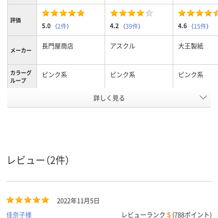
評価
5.0
4.2
4.6
（
2件
）
（
39件
）
（
15件
）
長門屋商店
アスクル
大王製紙
メーカー
カラーグ
ピンク系
ピンク系
ピンク系
ループ
用紙の厚
詳しく見る
厚口
さ
B5
A4 (210 × 297 mm)
A4
サイズ
アスクル
商品環境
55
スコア
レビュー（2件）
2022年11月5日
佳奈子様
レビューランク
S
(788ポイント)