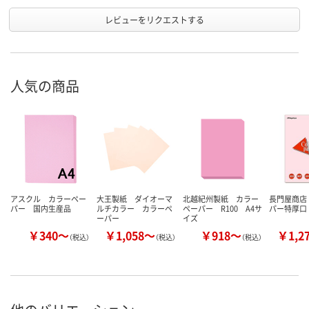
レビューをリクエストする
人気の商品
アスクル カラーペー
大王製紙 ダイオーマ
北越紀州製紙 カラー
長門屋商店
パー 国内生産品
ルチカラー カラーペ
ペーパー R100 A4サ
パー特厚口
ーパー
イズ
￥340～
￥1,058～
￥918～
￥1,2
（税込）
（税込）
（税込）