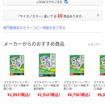
LOHACOでのご注文
10
「サイズ」「カラー」 違いで 全
商品あります。
長門屋商店のカラーコピー用紙を全て見る
メーカーからのおすすめ商品
スポンサー
コクヨ カラーレーザー
コクヨ カラーレーザー
コクヨ カラーレーザー
コクヨ 
&カラーコピー用紙 中
&カラーコピー用紙 両
&カラーコピー用紙 中
&カラー
厚口 両…
面印刷用…
厚口 両…
口 両面…
¥1,893（税込）
¥1,910（税込）
¥8,756（税込）
¥6,