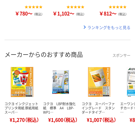
￥780～
￥1,102～
￥812～
（税込）
（税込）
（税込）
ランキングをもっと見る
メーカーからのおすすめ商品
スポンサー
コクヨ インクジェット
コクヨ LBP耐水強化
コクヨ スーパーファ
エーワン（
プリンタ用紙 厚紙用紙
紙 標準 A4 LBP-
イングレード スタン
チカード 
スーパ…
WP1…
ダードタイプ…
…
¥1,270（税込）
¥1,600（税込）
¥1,007（税込）
¥