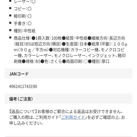
レーザー：〇
コピー：〇
軽印刷：〇
手書き：〇
種別：中性紙
商品仕様：●1冊入数：100枚●紙質：中性紙●繊維方向：長辺方向
（縦目）B5は短辺方向（横目）●生産国：日本●紙厚（坪量）：１００μ
ｍ（９０ｇ／平方m）●対応機種：カラーコピー機、モノクロコピ
ー機、カラーレーザー、モノクロレーザー、インクジェット、軽印
刷機●規格：B5●色：さくら●両面印刷：○●種別：厚口
JANコード
4961411743190
備考（ご注意）
【返品について】お客様のご都合による返品はお受けできません。
ご購入の際は、ご利用ガイド「
ご利用ガイド
」を必ずご確認の上、お
申し込みください。