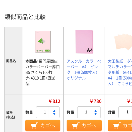
類似商品と比較
本商品：
長門屋商店
アスクル カラーペ
大王製紙 ダ
商品名
カラーペーパー厚口
ーパー A4 ピン
マルチカラー
B5 さくら100枚
ク 1冊（500枚入）
タ用紙 864
ナ-4319 1冊（直送
オリジナル
A4 1冊（500
品）
入） さくら
￥812
￥780
￥1
数量
数量
数量
価格
(税込)
カゴへ
カゴへ
カ