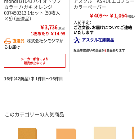
mondi BT043 バイオトップ
アスクル ASKULエコノミー
カラー ハガキ オレンジ
カラーペーパー
007450313 1セット（50枚入
￥409
￥1,064
×5）（直送品）
入荷予定：
￥3,736
ご注文後、お届けについてご連絡
（税込）
いたします
1枚あたり ￥14.95
アスクル在庫商品
直送品
株式会社シモジマか
らお届け
販売単位違いの商品が
2
商品あります
メーカー都合により
販売停止中です
16件（42商品）中 1件目～16件目
このカテゴリーの人気商品