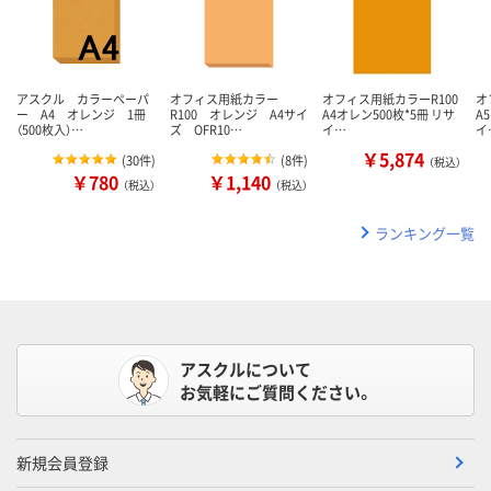
アスクル カラーペーパ
オフィス用紙カラー
オフィス用紙カラーR100
オ
ー A4 オレンジ 1冊
R100 オレンジ A4サイ
A4オレン500枚*5冊 リサ
A
（500枚入）…
ズ OFR10…
イ…
イ
￥5,874
(
30件
)
(
8件
)
（税込）
￥780
￥1,140
（税込）
（税込）
ランキング一覧
アスクルについて
お気軽にご質問ください。
新規会員登録