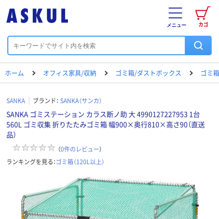
カゴ
メニュー
ホーム
オフィス家具/収納
ゴミ箱/ダストボックス
ゴミ箱
SANKA
ブランド：
SANKA（サンカ）
SANKA ゴミステーション カラス断ノ助 大 4990127227953 1台
560L ゴミ収集 折りたたみゴミ箱 幅900×奥行810×高さ90（直送
品）
（
0
件のレビュー
）
ランキングを見る：
ゴミ箱（120L以上）