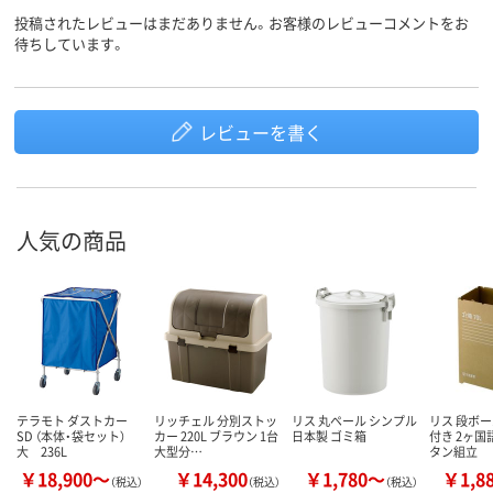
投稿されたレビューはまだありません。お客様のレビューコメントをお
待ちしています。
レビューを書く
人気の商品
テラモト ダストカー
リッチェル 分別ストッ
リス 丸ペール シンプル
リス 段ボー
SD （本体・袋セット）
カー 220L ブラウン 1台
日本製 ゴミ箱
付き 2ヶ国
大 236L
大型分…
タン組立
￥18,900～
￥14,300
￥1,780～
￥1,8
（税込）
（税込）
（税込）