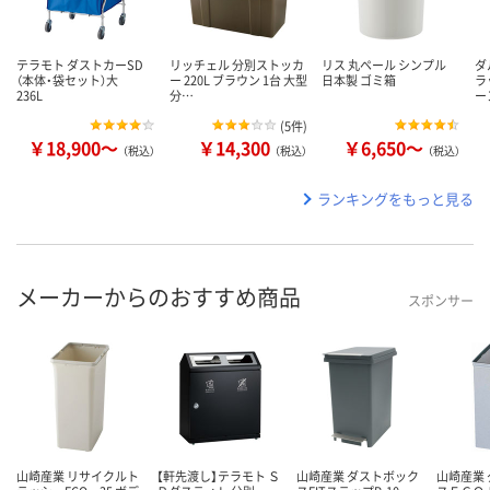
テラモト ダストカーSD
リッチェル 分別ストッカ
リス 丸ペール シンプル
ダ
（本体・袋セット）大
ー 220L ブラウン 1台 大型
日本製 ゴミ箱
ラ
236L
分…
ー
(
5件
)
￥18,900～
￥14,300
￥6,650～
（税込）
（税込）
（税込）
ランキングをもっと見る
メーカーからのおすすめ商品
スポンサー
山崎産業 リサイクルト
【軒先渡し】テラモト Ｓ
山崎産業 ダストボック
山崎産業