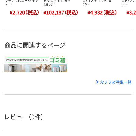
ラッシュECOー35 ボデ
ＲダスティＬ 分別
スFITステップP-10
スＥＣＯ Ｐ
ィ …
48L×…
DP…
11…
¥2,720（税込）
¥102,187（税込）
¥4,932（税込）
¥3,
商品に関連するページ
おすすめ特集一覧
レビュー（0件）