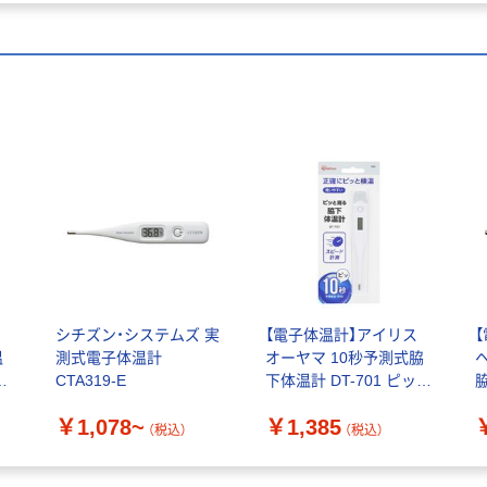
シチズン・システムズ 実
【電子体温計】アイリス
温
測式電子体温計
オーヤマ 10秒予測式脇
1
CTA319-E
下体温計 DT-701 ピッと
脇
ル
測るスピード検温 ホワ
￥1,078~
￥1,385
イト 1台
（税込）
（税込）