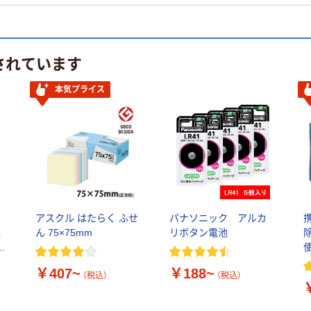
されています
本気プライス
アスクル はたらく ふせ
パナソニック アルカ
温
ん 75×75mm
リボタン電池
イ
￥407~
￥188~
（税込）
（税込）