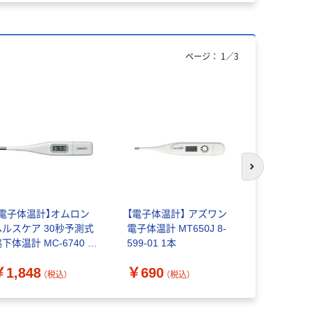
ページ：
1
／
3
次のスライド
【電子体温計】オムロン
【電子体温計】 アズワン
オムロンヘ
ヘルスケア 30秒予測式
電子体温計 MT650J 8-
子体温計 M
下体温計 MC-6740 ホ
599-01 1本
￥1,250
ワイト 1台
￥1,848
￥690
（税込）
（税込）