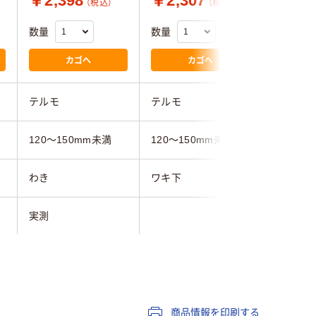
￥2,398
￥2,307
￥2,8
（税込）
（税込）
数量
数量
数量
カゴへ
カゴへ
テルモ
テルモ
オムロン
120～150mm未満
120～150mm未満
120～1
わき
ワキ下
わき
実測
実測
約12.8ｇ(電池含む）
約12.5g（電池含む）
約14g（
商品情報を印刷する