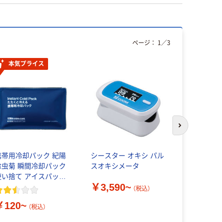
ページ：
1
／
3
本気プライス
本気プ
次のスライド
携帯用冷却パック 紀陽
シースター オキシ パル
skinix（
除虫菊 瞬間冷却パック
スオキシメータ
アウォールふ
使い捨て アイスパック
水フィルム
￥3,590~
冷却材
（税込）
￥120~
￥1,218
（税込）