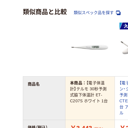
類似商品と比較
類似スペック品を探す
本商品：
【電子体温
【電
商品名
計】テルモ 30秒予測
ン・
式脇下体温計 ET-
予測
C207S ホワイト 1台
CTE
台 
ル
価格（税込）