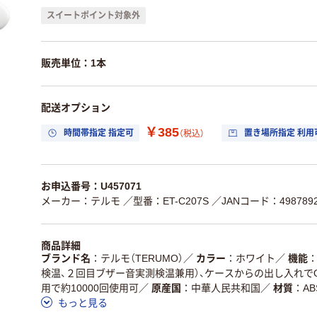
スイートポイント対象外
販売単位：1本
配送オプション
￥385
時間帯指定 指定可
置き場所指定 利用
（税込）
お申込番号：U457071
メーカー：テルモ
／型番：ET-C207S
／JANコード：4987892
商品詳細
ブランド名
テルモ（TERUMO）
／
カラー
ホワイト
／
機能
検温、２回目ブザー音実測検温兼用）、ケースからの出し入れでO
用で約10000回使用可
／
原産国
中華人民共和国
／
材質
A
もっと見る