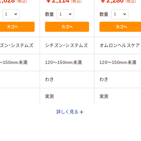
,028
￥2,114
￥2,280
（税込）
（税込）
（税込）
数量
数量
カゴへ
カゴへ
カゴへ
ズン・システムズ
シチズン・システムズ
オムロンヘルスケア
0～150mm未満
120～150mm未満
120～150mm未満
わき
わき
実測
実測
詳しく見る
5ｇ（電池含む）
約15ｇ（電池含む）
約14g（電池含む）
65