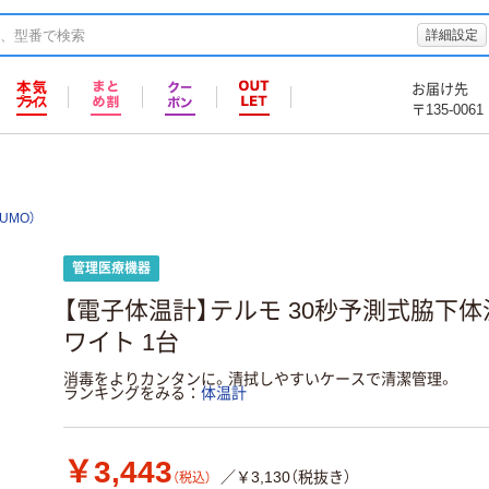
詳細設定
お届け先
〒135-0061
UMO）
管理医療機器
【電子体温計】テルモ 30秒予測式脇下体温計
ワイト 1台
消毒をよりカンタンに。清拭しやすいケースで清潔管理。
ランキングをみる
体温計
￥3,443
／￥3,130（税抜き）
（税込）