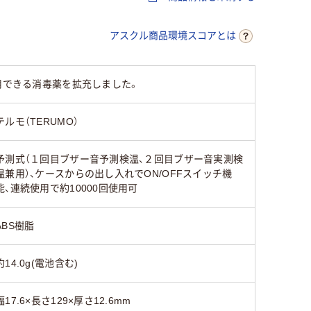
アスクル商品環境スコアとは
用できる消毒薬を拡充しました。
テルモ（TERUMO）
予測式（１回目ブザー音予測検温、２回目ブザー音実測検
温兼用）、ケースからの出し入れでON/OFFスイッチ機
能、連続使用で約10000回使用可
ABS樹脂
約14.0g(電池含む)
幅17.6×長さ129×厚さ12.6mm