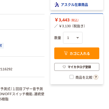
アスクル在庫商品
￥3,443
（税込）
／ ￥3,130 （税抜き）
数量
可
カゴに入れる
マイカタログ登録
116292
商品を比較
予測式（１回目ブザー音予測
N/OFFスイッチ機能、連続使
BS樹脂