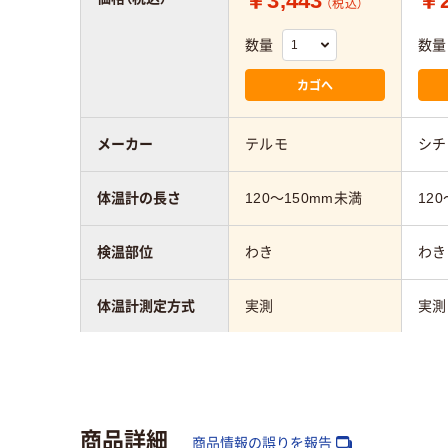
￥3,443
￥2
（税込）
数量
数量
カゴへ
メーカー
テルモ
シチ
体温計の長さ
120～150mm未満
12
検温部位
わき
わき
体温計測定方式
実測
実測
質量
約14.0g(電池含む)
約1
アスクル商品環境
65
商品詳細
スコア
商品情報の誤りを報告