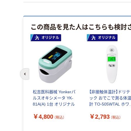
この商品を見た人はこちらも検討
オリジナル
オリジナル
前のスライドへ
計 手首式 ホ
松吉医科器械 Yonkerパ
【非接触体温計】ドリテ
ルスオキシメータ YK-
ック おでこで測る体
81A(A) 1台 オリジナル
計 TO-505WTAL ホワ
~
ト 1台 アスクル オリジ
（税込）
￥4,800
￥2,793
ナル
（税込）
（税込）