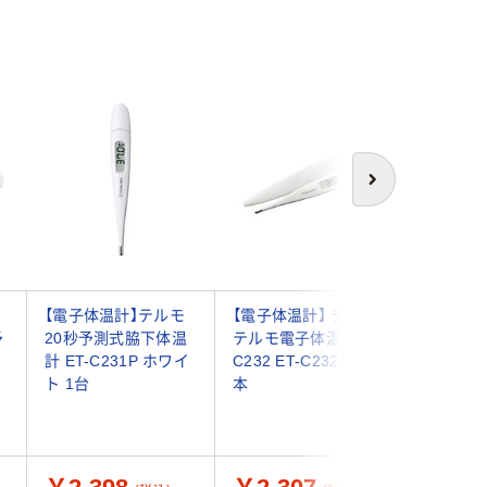
次へ
【電子体温計】テルモ
【電子体温計】 テルモ
【電子体
予
20秒予測式脇下体温
テルモ電子体温計
ンヘルス
-
計 ET-C231P ホワイ
C232 ET-C232P01 1
測式脇下体
ホ
ト 1台
本
1600W
1台