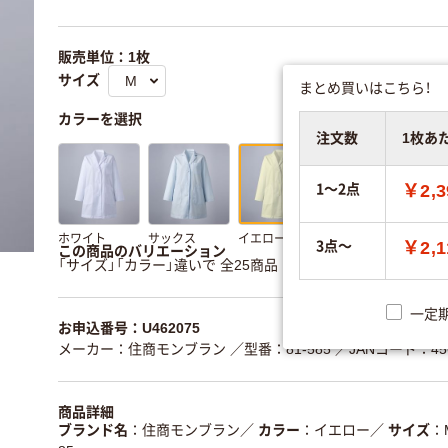
販売単位：1枚
サイズ
まとめ買いはこちら！
カラーを選択
注文数
1枚あ
1～2点
￥2,3
ホワイト
サックス
イエロー
ミント
ピン
3点～
￥2,1
この商品のバリエーション
「サイズ」「カラー」違いで 全25商品 あります。
すべてのバリ
一定
お申込番号：U462075
メーカー：住商モンブラン
／型番：81-585
／JANコード：456
商品詳細
ブランド名
住商モンブラン
／
カラー
イエロー
／
サイズ