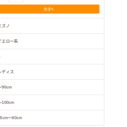
カゴへ
ミズノ
イエロー系
S
レディス
～90cm
～100cm
55cm～60cm