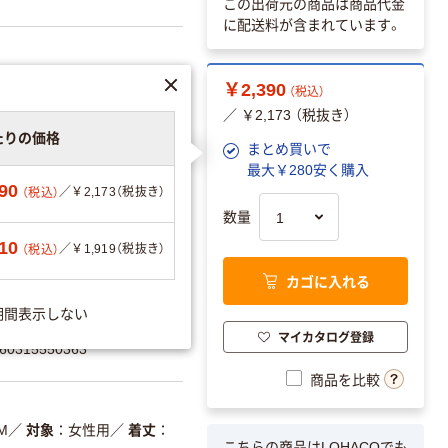
この出荷元の商品は商品代金
に配送料が含まれています。
￥2,390
（税込）
／ ￥2,173 （税抜き）
たりの価格
まとめ買いで
最大￥280安く購入
90
／￥2,173（税抜き）
（税込）
数量
ク
10
／￥1,919（税抜き）
（税込）
エーションを見る
カゴに入れる
期間表示しない
マイカタログ登録
0315550363
商品を比較
M
／
対象
女性用
／
着丈
こちらの商品はLOHACOでも