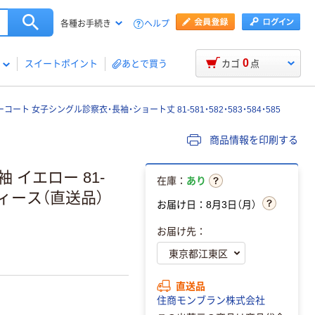
ヘルプ
各種お手続き
0
スイートポイント
あとで買う
カゴ
点
ート 女子シングル診察衣・長袖・ショート丈 81-581・582・583・584・585
商品情報を印刷する
 イエロー 81-
在庫：
あり
ィース（直送品）
お届け日：8月3日（月）
お届け先：
直送品
住商モンブラン株式会社