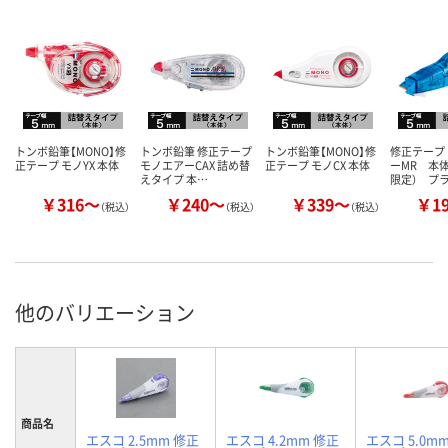
トンボ鉛筆【MONO】修
トンボ鉛筆 修正テープ
トンボ鉛筆【MONO】修
修正テープ
正テープ モノYX 本体
モノエアーCAX 詰め替
正テープ モノCX 本体
ーMR 本
えタイプ 本…
限定） プ
￥316～
￥240～
￥339～
￥1
（税込）
（税込）
（税込）
他のバリエーション
商品名
エスコ 2.5mm 修正
エスコ 4.2mm 修正
エスコ 5.0m