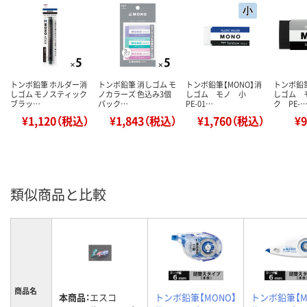
トンボ鉛筆 ホルダー消
トンボ鉛筆 消しゴム モ
トンボ鉛筆【MONO】消
トンボ鉛筆
しゴム モノスティック
ノカラーズ 色込み3個
しゴム モノ 小
しゴム 
ブラッ…
パック…
PE-01…
ク PE-
¥1,120（税込）
¥1,843（税込）
¥1,760（税込）
¥
類似商品と比較
商品名
本商品：
エスコ
トンボ鉛筆【MONO】
トンボ鉛筆【M