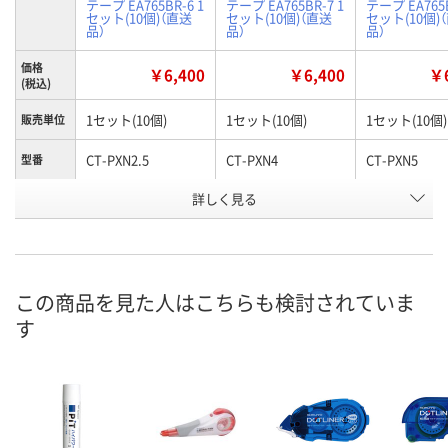
テープ EA765BR-6 1
テープ EA765BR-7 1
テープ EA765B
セット(10個)（直送
セット(10個)（直送
セット(10個)
品）
品）
品）
価格
￥6,400
￥6,400
￥6
(税込)
1セット(10個)
1セット(10個)
1セット(10個)
販売単位
CT-PXN2.5
CT-PXN4
CT-PXN5
型番
お申込番
詳しく見る
WA64197
WA64199
WA64201
号
わずか
わずか
在庫
8月24日（月）まで
8月24日（月）
お届け日
この商品を見た人はこちらも検討されていま
す
数量
数量
在庫切れです
（次回入荷日未定）
カゴへ
カ