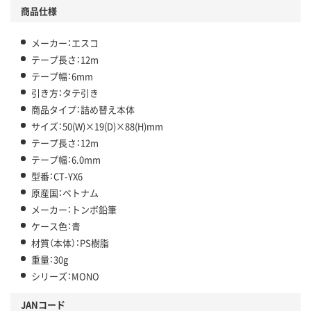
商品仕様
メーカー：エスコ
テープ長さ：12m
テープ幅：6mm
引き方：タテ引き
商品タイプ：詰め替え本体
サイズ：50(W)×19(D)×88(H)mm
テープ長さ：12m
テープ幅：6.0mm
型番：CT-YX6
原産国：ベトナム
メーカー：トンボ鉛筆
ケース色：青
材質（本体）：PS樹脂
重量：30g
シリーズ：MONO
JANコード