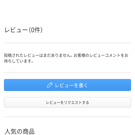
テープ長
12、12m、12、12m
10、12m、10、12m
12、12m、12、
さ
タテ引き
ヨコ引き
タテ引き
引き方
レビュー（0件）
アスクル
商品環境
65
65
スコア
投稿されたレビューはまだありません。お客様のレビューコメントをお
待ちしています。
レビューを書く
レビューをリクエストする
人気の商品