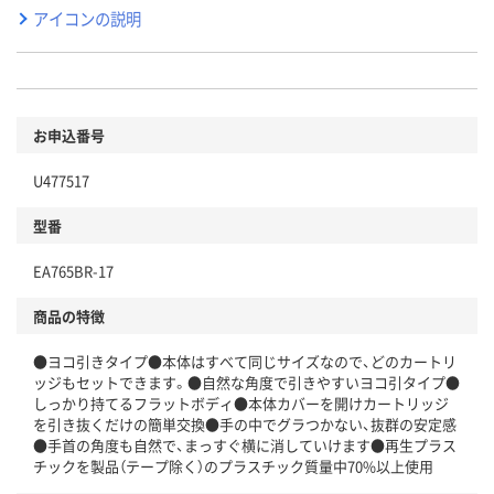
アイコンの説明
お申込番号
U477517
型番
EA765BR-17
商品の特徴
●ヨコ引きタイプ●本体はすべて同じサイズなので、どのカートリ
ッジもセットできます。●自然な角度で引きやすいヨコ引タイプ●
しっかり持てるフラットボディ●本体カバーを開けカートリッジ
を引き抜くだけの簡単交換●手の中でグラつかない、抜群の安定感
●手首の角度も自然で、まっすぐ横に消していけます●再生プラス
チックを製品（テープ除く）のプラスチック質量中70%以上使用