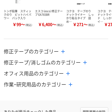
トンボ鉛筆 スティッ
エスコ（esco）修正テー
コクヨ テープのり
コクヨ 
クのり ピットハイパ
プ EA765BR
ドットライナー しっ
ドットライ
ワー パック入り
かり貼るタイプ 詰
ド しっか
め…
イ…
￥99～
￥6,400～
￥271～
￥2
（税込）
（税込）
（税込）
修正テープのカテゴリー
修正テープ/消しゴムのカテゴリー
オフィス用品のカテゴリー
作業・研究用品のカテゴリー
あなたが最近チェックした商品
閲覧履歴の削除