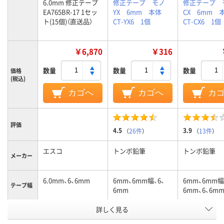
6.0mm 修正テープ
修正テープ モノ
修正テープ 
EA765BR-17 1セッ
YX 6mm 本体
CX 6mm
ト(15個)（直送品）
CT-YX6 1個
CT-CX6 1個
￥6,870
￥316
数量
数量
数量
価格
(税込)
カゴへ
カゴへ
カ
評価
4.5
3.9
（
26件
）
（
13件
）
エスコ
トンボ鉛筆
トンボ鉛筆
メーカー
6.0mm、6、6mm
6mm、6mm幅、6、
6mm、6mm幅
テープ幅
6mm
6mm、6、6m
商品タイ
詳しく見る
詰め替え本体
詰め替え本体
詰め替え本体
プ