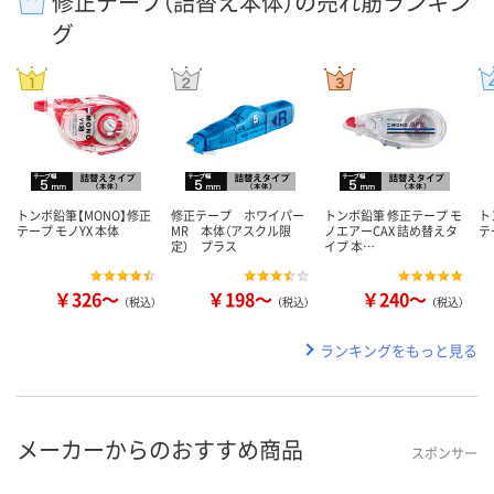
修正テープ（詰替え本体）の売れ筋ランキン
グ
トンボ鉛筆【MONO】修正
修正テープ ホワイパー
トンボ鉛筆 修正テープ モ
ト
テープ モノYX 本体
MR 本体（アスクル限
ノエアーCAX 詰め替えタ
テ
定） プラス
イプ 本…
￥326～
￥198～
￥240～
（税込）
（税込）
（税込）
ランキングをもっと見る
メーカーからのおすすめ商品
スポンサー