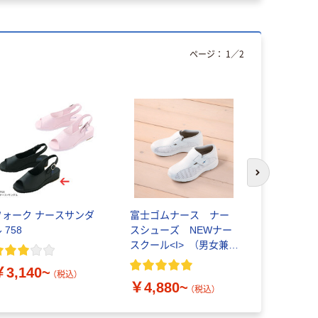
ページ：
1
／
2
次のスライド
フォーク ナースサンダ
富士ゴムナース ナー
ナースフ
 758
スシューズ NEWナー
F-002 
スクール<I> （男女兼
￥4,680
用）
￥3,140~
（税込）
￥4,880~
（税込）