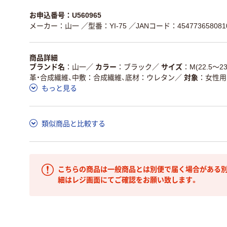
お申込番号：U560965
メーカー：山一
／型番：YI-75
／JANコード：454773658081
商品詳細
ブランド名
山一
／
カラー
ブラック
／
サイズ
M(22.5～23
革・合成繊維、中敷：合成繊維、底材：ウレタン
／
対象
女性用
もっと見る
類似商品と比較する
こちらの商品は一般商品とは別便で届く場合がある別
細はレジ画面にてご確認をお願い致します。