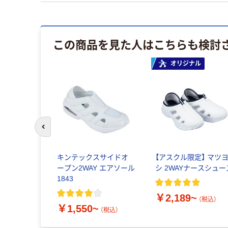
この商品を見た人はこちらも検討
オリジナル
前のスライドへ
R システム
キンテックスサイドオ
【アスクル限定】 マツ
ープン2WAY エアソール
シ 2WAYナースシュー
1843
~
（税込）
￥2,189~
（税込）
￥1,550~
（税込）