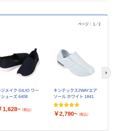
ページ：
1
／
2
アウトレッ
次のスライド
ジメイク GILIO ワー
キンテックス2WAYエア
山一 消臭
シューズ 6408
ソール ホワイト 1841
ンソールサ
YI80
￥1,628~
（税込）
￥2,790~
￥2,394
（税込）