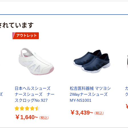
されています
アウトレット
ヨ
日本ヘルスシューズ
松吉医科器械 マツヨシ
カ
ズ
ナースシューズ ナー
2Wayナースシューズ
ク
スクロッグNo.927
MY-NS1001
￥3,439~
（税込）
￥1,640~
（税込）