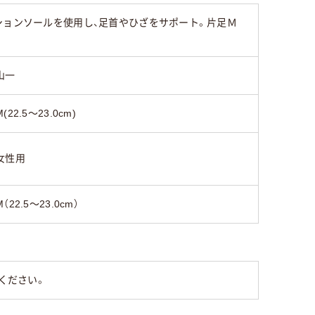
ションソールを使用し、足首やひざをサポート。片足Ｍ
山一
M(22.5～23.0cm)
女性用
M（22.5～23.0cm）
ください。