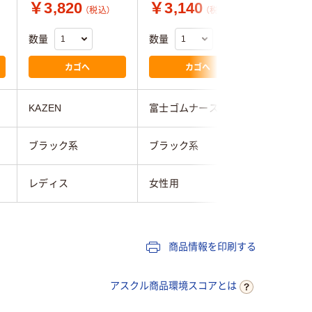
￥3,820
￥3,140
￥3,1
（税込）
（税込）
数量
数量
数量
カゴへ
カゴへ
KAZEN
富士ゴムナース
富士ゴム
ブラック系
ブラック系
ブラック
レディス
女性用
女性用
商品情報を印刷する
アスクル商品環境スコアとは