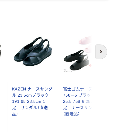
次へ
KAZEN ナースサンダ
富士ゴムナース カ】
富士ゴム
ル 23.5cmブラック
758ー6 ブラック
ス(R)サ
191-95 23.5cm 1
25.5 758-6-25.5 1
ク 21.0c
足 サンダル（直送
足 ナースサンダル
21.0 
シ
品）
（直送品）
ンダル（