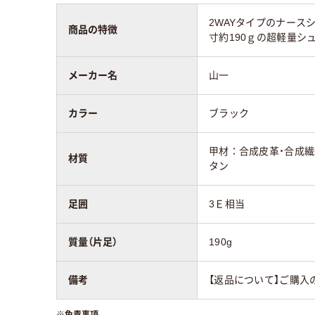
2WAYタイプのナー
商品の特徴
寸約190ｇの超軽量シ
メーカー名
山一
カラー
ブラック
甲材：合成皮革・合成繊
材質
タン
足囲
3Ｅ相当
質量（片足）
190g
備考
【返品について】ご購入