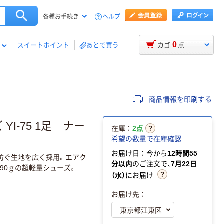
ヘルプ
各種お手続き
0
スイートポイント
あとで買う
カゴ
点
商品情報を印刷する
I-75 1足 ナー
在庫：
2点
希望の数量で在庫確認
お届け日：今から
12時間55
防ぐ生地を広く採用。エアク
分以内
のご注文で、
7月22日
90ｇの超軽量シューズ。
（水）
にお届け
お届け先：