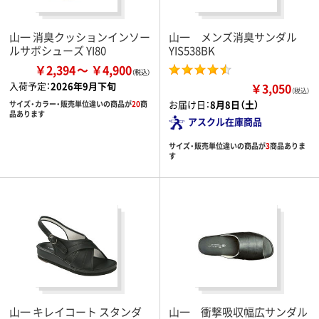
山一 消臭クッションインソー
山一 メンズ消臭サンダル
ルサボシューズ YI80
YIS538BK
￥2,394
￥4,900
入荷予定：
2026年9月下旬
￥3,050
（税込）
お届け日：
8月8日（土）
サイズ・カラー・販売単位違いの商品が
20
商
品あります
アスクル在庫商品
サイズ・販売単位違いの商品が
3
商品ありま
す
山一 キレイコート スタンダ
山一 衝撃吸収幅広サンダル