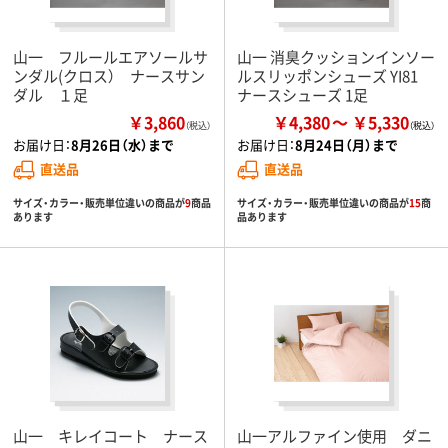
山一 フルールエアソールサ
山一 消臭クッションインソー
ンダル(クロス） ナースサン
ルスリッポンシューズ YI81
ダル １足
ナースシューズ 1足
￥3,860
￥4,380
￥5,330
（税込）
お届け日：
8月26日（水）まで
お届け日：
8月24日（月）まで
直送品
直送品
サイズ・カラー・販売単位違いの商品が
9
商品
サイズ・カラー・販売単位違いの商品が
15
商
あります
品あります
山一 キレイコート ナース
山一アルファイン使用 ダニ