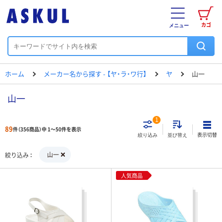
カゴ
メニュー
ホーム
メーカー名から探す - 【ヤ・ラ・ワ行】
ヤ
山一
山一
1
89
件（356商品）中 1～50件を表示
表示切替
絞り込み
並び替え
山一
絞り込み
人気商品