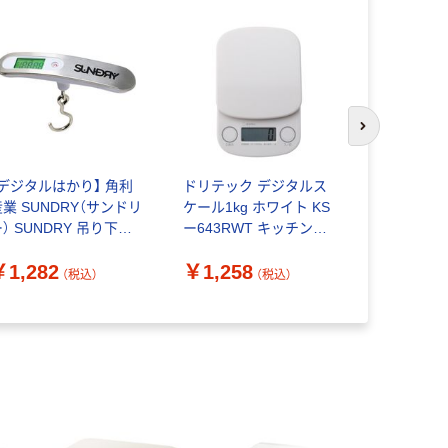
人気商品
次のスライド
【デジタルはかり】 角利
ドリテック デジタルス
【デジタルは
産業 SUNDRY（サンドリ
ケール1kg ホワイト KS
グマン BM
） SUNDRY 吊り下げ
ー643RWT キッチンス
ンパクトス
デジタルはかり 86197
ケール 1個
3kg《取引
￥1,282
￥1,258
1個
BDS-C3K 
（税込）
（税込）
￥2,290