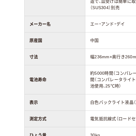
造で、皿受けは簡単に取
（SUS304）別売
メーカー名
エー・アンド・デイ
原産国
中国
寸法
幅236mm×奥行き260
約5000時間（コンパレ
電池寿命
間（コンパレータライト
池使用、25℃時）
表示
白色バックライト液晶（
測定方式
電気抵抗線式（ロードセ
ひょう量
30kg