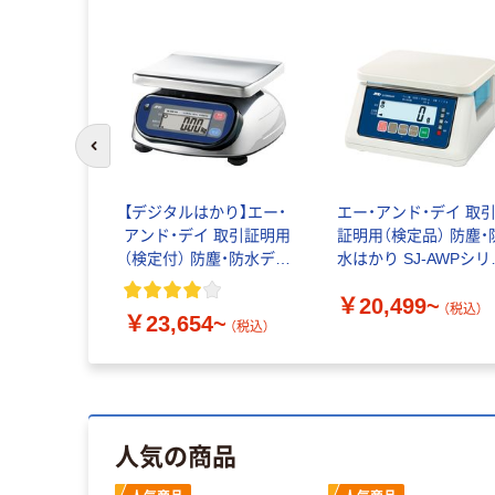
前のスライドへ
【デジタルはかり】エー・
エー・アンド・デイ 取
アンド・デイ 取引証明用
証明用（検定品） 防塵・
（検定付） 防塵・防水デジ
水はかり SJ-AWPシリ
タルはかり SK-iWP
ズ
￥20,499~
（税込）
￥23,654~
（税込）
人気の商品