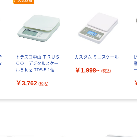
人気商品
チ
トラスコ中山 ＴＲＵＳ
カスタム ミニスケール
7
ＣＯ デジタルスケー
￥1,998~
ル５ｋｇ TDS-5 1個
ー
（税込）
160-6378
￥3,762
（税込）