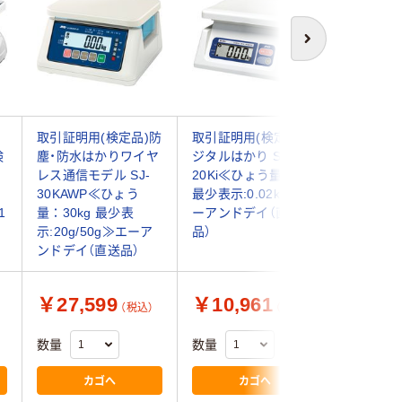
次へ
取引証明用(検定品)防
取引証明用(検定付)デ
寺岡精工 
検
塵・防水はかりワイヤ
ジタルはかり SK-
【販売時届
レス通信モデル SJ-
20Ki≪ひょう量:20kg
水型デジ
30KAWP≪ひょう
最少表示:0.02kg≫ エ
かり DS-
1
量：30kg 最少表
ーアンドデイ（直送
台 250-
イ
示:20g/50g≫エーア
品）
ンドデイ（直送品）
￥27,599
￥10,961
￥31,
（税込）
（税込）
数量
数量
数量
カゴへ
カゴへ