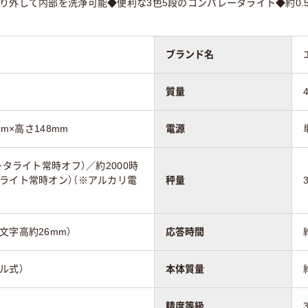
り外して内部を洗浄可能◆便利な3色5段のコンパレータライト◆約0
ブランド名
質量
mm×高さ148mm
電源
ータライト常時オフ）／約2000時
ライト常時オン）（※アルカリ電
秤量
文字高約26mm）
応答時間
ル式）
本体質量
精度等級