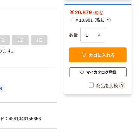
￥20,879
（税込）
／ ￥18,981 （税抜き）
数量
3区
2区
1区
ります。
カゴに入れる
マイカタログ登録
商品を比較
可
：4981046155656