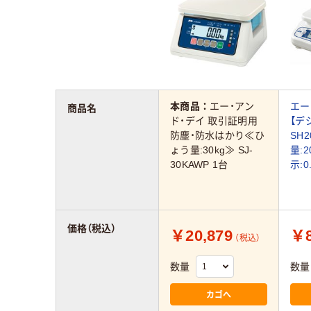
本商品：
エー・アン
エー
商品名
ド・デイ 取引証明用
【デ
防塵・防水はかり≪ひ
SH
ょう量:30kg≫ SJ-
量:2
30KAWP 1台
示:0
価格（税込）
￥20,879
￥8
（税込）
数量
数量
カゴへ