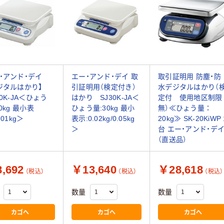
・アンド・デイ
エー・アンド・デイ 取
取引証明用 防塵・防
ジタルはかり】
引証明用（検定付き）
水デジタルはかり（
20K-JA＜ひょう
はかり SJ30K-JA＜
定付 使用地区制限
0kg 最小表
ひょう量:30kg 最小
無）≪ひょう量：
.01kg＞
表示:0.02kg/0.05kg
20kg≫ SK-20KiWP 
＞
台 エー・アンド・デ
（直送品）
,692
￥13,640
￥28,618
（税込）
（税込）
（税込）
数量
数量
カゴへ
カゴへ
カゴへ