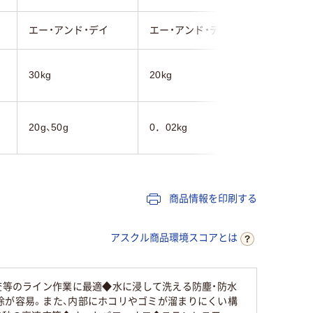
エー・アンド・デイ
エー・アンド・デイ
寺岡精工
30kg
20kg
20kg
20g、50g
0．02kg
商品情報を印刷する
アスクル商品環境スコアとは
査等のライン作業に最適◆水に浸して洗える防塵・防水
認、掃除が容易。また、内部にホコリやゴミが溜まりにくい構