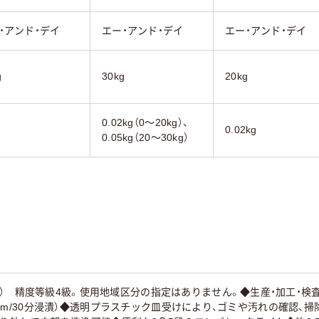
・アンド・デイ
エー・アンド・デイ
エー・アンド・デイ
g
30kg
20kg
0.02kg（0～20kg）、
0.02kg
0.05kg（20～30kg）
） 精度等級4級。使用地域区分の指定はありません。◆生産・加工・検
：水深1m/30分浸漬）◆透明プラスチック皿受けにより、ゴミや汚れの確