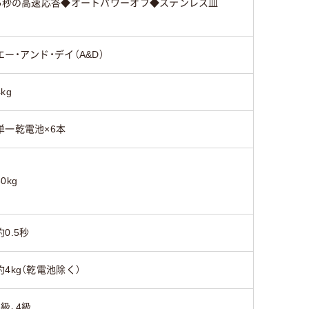
.5秒の高速応答◆オートパワーオフ◆ステンレス皿
エー・アンド・デイ（A&D）
4kg
単一乾電池×6本
30kg
約0.5秒
約4kg（乾電池除く）
3級、4級