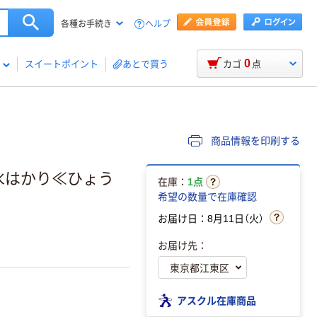
ヘルプ
各種お手続き
0
スイートポイント
あとで買う
カゴ
点
商品情報を印刷する
防水はかり≪ひょう
在庫：
1点
希望の数量で在庫確認
お届け日：8月11日（火）
お届け先：
アスクル在庫商品