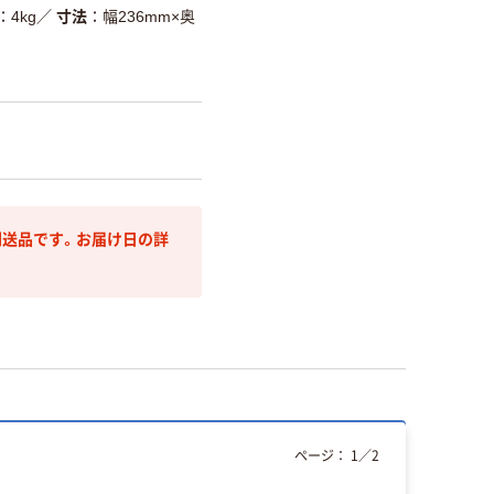
4kg
／
寸法
幅236mm×奥
送品です。お届け日の詳
ページ：
1
／
2