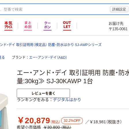
詳細設定
お届け先
〒135-0061
ンド・デイ 取引証明用（検定品） 防塵・防水はかり SJ-AWPシリーズ
見る
ブランド
エー・アンド・デイ（A&D）
エー・アンド・デイ 取引証明用 防塵・
量:30kg≫ SJ-30KAWP 1台
レビューを書く
ランキングをみる
デジタルはかり
￥20,879
32.2%OFF
／￥18,981（税抜き）
（税込）
希望小売価格
￥30,800
（税込）