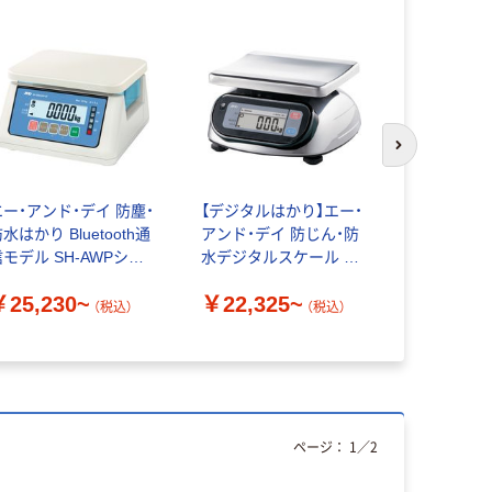
次のスライド
エー・アンド・デイ 防塵・
【デジタルはかり】エー・
渡辺金属工
水はかり Bluetooth通
アンド・デイ 防じん・防
付き灰皿
信モデル SH-AWPシリ
水デジタルスケール ウ
￥1,889
ーズ
ォーターボーイ
￥25,230~
￥22,325~
（税込）
（税込）
ページ：
1
／
2