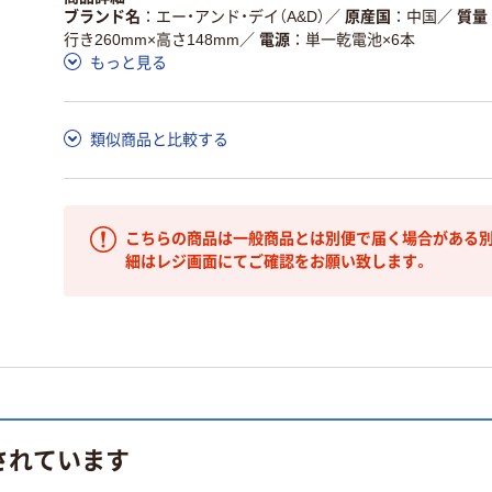
ブランド名
エー・アンド・デイ（A&D）
／
原産国
中国
／
質量
行き260mm×高さ148mm
／
電源
単一乾電池×6本
もっと見る
類似商品と比較する
こちらの商品は一般商品とは別便で届く場合がある別
細はレジ画面にてご確認をお願い致します。
されています