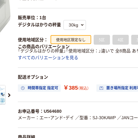
販売単位：1台
デジタルはかりの秤量
使用地区限定なし
5区
4区
使用地域区分：
この商品のバリエーション
「デジタルはかりの秤量」「使用地域区分：」違いで 全8商品 あ
すべてのバリエーションを見る
配送オプション
￥385
時間帯指定 指定可
置き場所指定 利用
（税込）
お申込番号：U564680
メーカー：エー・アンド・デイ
／型番：SJ-30KAWP
／JANコード
商品詳細