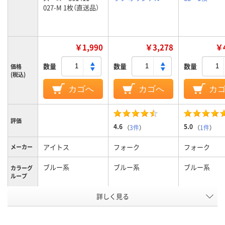
027-M 1枚（直送品）
￥1,990
￥3,278
￥4
数量
数量
数量
価格
(税込)
カゴへ
カゴへ
カ
評価
4.6
5.0
（
3件
）
（
1件
）
アイトス
フォーク
フォーク
メーカー
ブルー系
ブルー系
ブルー系
カラーグ
ループ
詳しく見る
M
L
LL
サイズ
男女兼用
男女兼用
男女兼用
対象