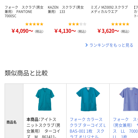
フォーク スクラブ（男女
KAZEN スクラブ（男女
ミズノ MZ0092 スクラブ
【
兼用） PANTONE
兼用） 133
メディカルウエア
カ
7000SC
ト
￥4,090～
￥4,130～
￥3,620～
（税込）
（税込）
（税込）
ランキングをもっと見る
類似商品と比較
本商品：
アイトス
フォーク カラース
フォーク ス
商品名
ニットスクラブ（男
クラブ ターコイズ L
（男女兼用） 
女兼用） ターコイ
BAS-001 1枚 スク
ス LL 7000S
ズ M 861411-
ラブ オリジナル
LL 1枚