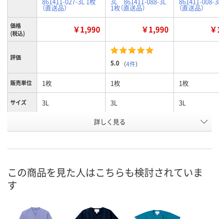
861411-027-3L 1枚
3L 861411-088-3L
861411-008-
（直送品）
1枚（直送品）
（直送品）
価格
￥1,990
￥1,990
￥1
(税込)
評価
5.0
（
4件
）
1枚
1枚
1枚
販売単位
3L
3L
3L
サイズ
詳しく見る
ターコイズ
ダークネイビー
ネイビー
カラー
お申込番
U590760
U590797
U590741
号
直送品
直送品
直送品
在庫
この商品を見た人はこちらも検討されていま
す
8月24日（月）まで
8月24日（月）まで
8月24日（月）
お届け日
数量
数量
数量