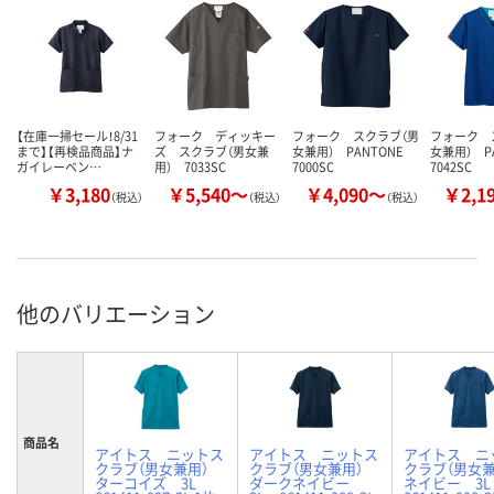
【在庫一掃セール！8/31
フォーク ディッキー
フォーク スクラブ（男
フォーク 
まで】【再検品商品】ナ
ズ スクラブ（男女兼
女兼用） PANTONE
女兼用） P
ガイレーベン…
用） 7033SC
7000SC
7042SC
￥3,180
￥5,540～
￥4,090～
￥2,1
（税込）
（税込）
（税込）
他のバリエーション
商品名
アイトス ニットス
アイトス ニットス
アイトス ニ
クラブ（男女兼用）
クラブ（男女兼用）
クラブ（男女
ターコイズ 3L
ダークネイビー
ネイビー 3