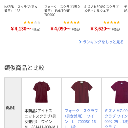
KAZEN スクラブ（男女
フォーク スクラブ（男女
ミズノ MZ0092 スクラブ
チ
兼用） 133
兼用） PANTONE
メディカルウエア
03
7000SC
￥4,130～
￥4,090～
￥3,620～
（税込）
（税込）
（税込）
ランキングをもっと見る
類似商品と比較
商品名
本商品：
アイトス
フォーク スクラブ
ミズノ MZ-00
ニットスクラブ（男
（男女兼用） ワイ
クラブ ワイン L
女兼用） ワイン
ン L 7000SC-16-
0092-29-L 
M 861411-039-M 1
L 1枚
クラブ