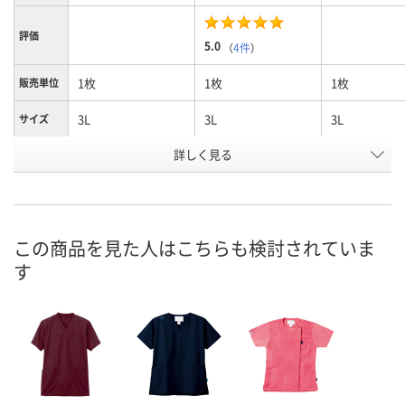
評価
5.0
（
4件
）
1枚
1枚
1枚
販売単位
3L
3L
3L
サイズ
詳しく見る
ターコイズ
ダークネイビー
ネイビー
カラー
お申込番
U590760
U590797
U590741
号
直送品
直送品
直送品
在庫
この商品を見た人はこちらも検討されていま
す
8月24日（月）まで
8月24日（月）まで
8月24日（月）
お届け日
数量
数量
数量
カゴへ
カゴへ
カ