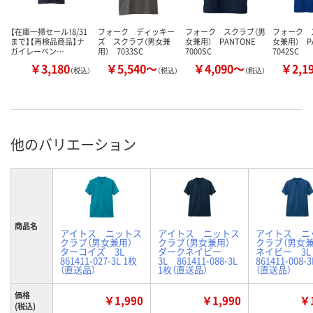
【在庫一掃セール！8/31
フォーク ディッキー
フォーク スクラブ（男
フォーク 
まで】【再検品商品】ナ
ズ スクラブ（男女兼
女兼用） PANTONE
女兼用） P
ガイレーベン…
用） 7033SC
7000SC
7042SC
￥3,180
￥5,540～
￥4,090～
￥2,1
（税込）
（税込）
（税込）
他のバリエーション
商品名
アイトス ニットス
アイトス ニットス
アイトス ニ
クラブ（男女兼用）
クラブ（男女兼用）
クラブ（男女
ターコイズ 3L
ダークネイビー
ネイビー 3
861411-027-3L 1枚
3L 861411-088-3L
861411-008-
（直送品）
1枚（直送品）
（直送品）
価格
￥1,990
￥1,990
￥1
(税込)