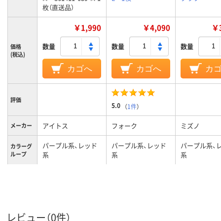
枚（直送品）
￥1,990
￥4,090
￥3
数量
数量
数量
価格
(税込)
カゴへ
カゴへ
カ
評価
5.0
（
1件
）
アイトス
フォーク
ミズノ
メーカー
パープル系、レッド
パープル系、レッド
パープル系、
カラーグ
ループ
系
系
系
M
L
L
サイズ
男女兼用
男女兼用
男女兼用
対象
レビュー（0件）