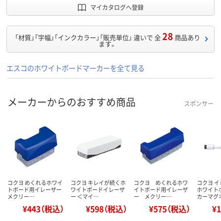
マイカタログへ登録
28
「材質」「字幅」「インクカラー」「販売単位」 違いで 全
商品あり
ます。
エスコのホワイトボードマーカーを全て見る
メーカーからのおすすめ商品
スポンサー
コクヨ めくれるホワイ
コクヨ キレイが続くホ
コクヨ めくれるホワ
コクヨ 
トボード用イレーザー
ワイトボードイレーザ
イトボード用イレーザ
ホワイト
メクリー…
ー ＜マイ…
ー メクリー…
カーマグ
¥443（税込）
¥598（税込）
¥575（税込）
¥