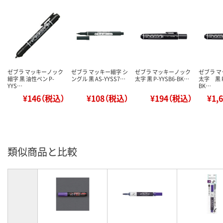
ゼブラ マッキーノック
ゼブラ マッキー細字 シ
ゼブラ マッキーノック
ゼブラ 
細字 黒 油性ペン P-
ングル 黒 AS-YYSS7…
太字 黒 P-YYSB6-BK…
太字 黒 
YYS…
BK…
¥146（税込）
¥108（税込）
¥194（税込）
¥1,
類似商品と比較