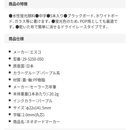
商品の特徴
●水性蛍光顔料●中字●5本入り●ブラックボード、ホワイトボー
ド、ガラス等に書けます。●蛍光色のため、POP用としても最適で
す。●乾いた布で簡単に消せるドライイレースタイプです。
商品仕様
メーカー：エスコ
型番：29-5250-050
原産国：日本
カラーグループ：パープル系
材質：蓋・軸:PP樹脂
メーカー：セーラー万年筆
本体重量(1本あたり)：20.2g
インクカラー：パープル
サイズ：φ22x141.5mm
字幅：2.0mm(丸芯)
商品名：ネオボードマーカー