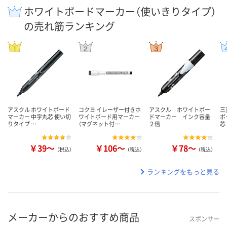
ホワイトボードマーカー（使いきりタイプ）
の売れ筋ランキング
アスクル ホワイトボード
コクヨ イレーザー付きホ
アスクル ホワイトボー
三
マーカー 中字丸芯 使い切
ワイトボード用マーカー
ドマーカー インク容量
ボ
りタイプ …
（マグネット付…
２倍
芯
￥39～
￥106～
￥78～
（税込）
（税込）
（税込）
ランキングをもっと見る
メーカーからのおすすめ商品
スポンサー