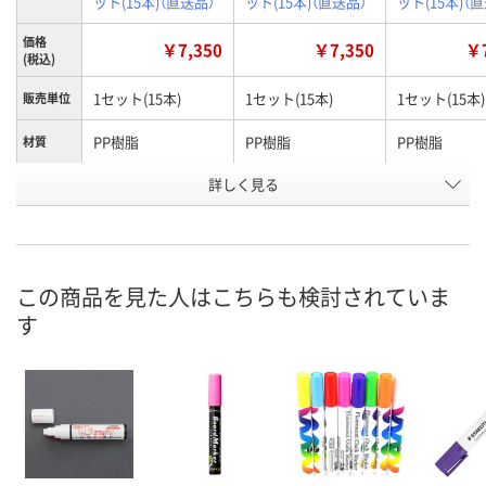
ット(15本)（直送品）
ット(15本)（直送品）
ット(15本)（
価格
￥7,350
￥7,350
￥7
(税込)
1セット(15本)
1セット(15本)
1セット(15本)
販売単位
PP樹脂
PP樹脂
PP樹脂
材質
詳しく見る
15mm
15mm
15mm
字幅
インクカ
ホワイト
ブルー
グリーン
ラー
お申込番
U596126
U602820
U602817
この商品を見た人はこちらも検討されていま
号
す
わずか
在庫
8月24日（月）まで
お届け日
数量
在庫切れです
在庫切れです
（次回入荷日未定）
（次回入荷日未
カゴへ