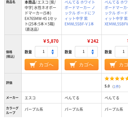
本商品：
エスコ [紫/
ぺんてる ホワイト
ぺんてる ホ
商品名
中字] 水性ネオボー
ボードマーカー ノ
ボードマーカ
ドマーカー(5本)
ックル ボードにフ
ックル ボー
EA765MW-45 1セッ
ィット中字 紫
ィット中字 紫
ト(25本:5本×5箱)
EMWL5SBF-V 1本
XEMWL5SBFV
（直送品）
￥5,870
￥242
数量
数量
数量
価格
(税込)
カゴへ
カゴへ
カ
評価
5.0
（
1件
）
エスコ
ぺんてる
ぺんてる
メーカー
カラーグ
パープル系
パープル系
パープル系
ループ
ペン先形
丸芯
状