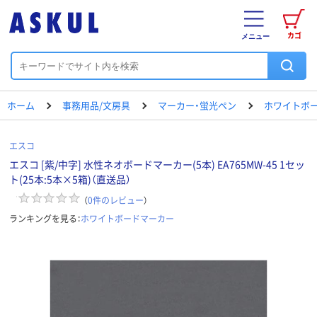
カゴ
メニュー
ホーム
事務用品/文房具
マーカー・蛍光ペン
ホワイトボ
エスコ
エスコ [紫/中字] 水性ネオボードマーカー(5本) EA765MW-45 1セッ
ト(25本:5本×5箱)（直送品）
（
0
件のレビュー
）
ランキングを見る：
ホワイトボードマーカー