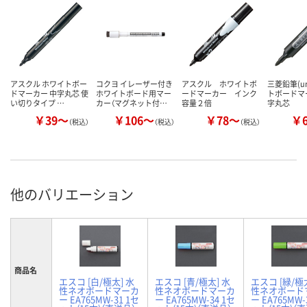
アスクル ホワイトボー
コクヨ イレーザー付き
アスクル ホワイトボ
三菱鉛筆(u
ドマーカー 中字丸芯 使
ホワイトボード用マー
ードマーカー インク
トボードマ
い切りタイプ …
カー（マグネット付…
容量２倍
字丸芯
￥39～
￥106～
￥78～
￥
（税込）
（税込）
（税込）
他のバリエーション
商品名
エスコ [白/極太] 水
エスコ [青/極太] 水
エスコ [緑/極
性ネオボードマーカ
性ネオボードマーカ
性ネオボード
ー EA765MW-31 1セ
ー EA765MW-34 1セ
ー EA765MW-