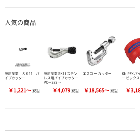
人気の商品
藤原産業 ＳＫ11 パ
藤原産業 SK11 ステン
エスコ ー カッター
KNIPEX 
イプカッター
レス用パイプカッター
ー ビックス 
PCー38S…
￥1,221～
￥4,079
￥18,565～
￥3,1
（税込）
（税込）
（税込）