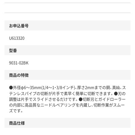
お申込番号
U613320
型番
9031-02BK
商品の特徴
●外径φ6～35mm(1/4～1・3/8インチ)、厚さ2mmまでの銅、真鍮、ス
テンレスパイプの切断が片手で素早く簡単に切断できます。●刃の
調整は片手でスライドさせるだけです。●切断刃とガイドローラー
の内部に高品質なニードルベアリングを内蔵し、切断作業がスムー
ズです。
商品仕様