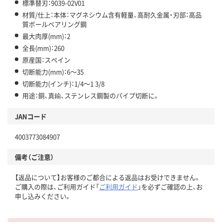
標準替刃：9039-02V01
材質/仕上：本体：マグネシウム含有軽量、高耐久金属・刃部：高品
質ボールベアリング鋼
最大肉厚(mm)：2
全長(mm)：260
原産国：スペイン
切断能力(mm)：6～35
切断能力(インチ)：1/4～1 3/8
用途：銅、真鍮、ステンレス鋼製のパイプ切断に。
JANコード
4003773084907
備考（ご注意）
【返品について】お客様のご都合による返品はお受けできません。
ご購入の際は、ご利用ガイド「
ご利用ガイド
」を必ずご確認の上、お
申し込みください。