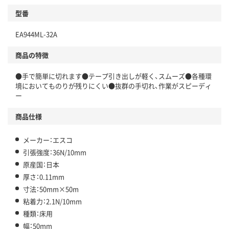
型番
EA944ML-32A
商品の特徴
●手で簡単に切れます●テープ引き出しが軽く、スムーズ●各種環
境においてものりが残りにくい●抜群の手切れ、作業がスピーディ
ー
商品仕様
メーカー：エスコ
引張強度：36N/10mm
原産国：日本
厚さ：0.11mm
寸法：50mm×50m
粘着力：2.1N/10mm
種類：床用
幅：50mm