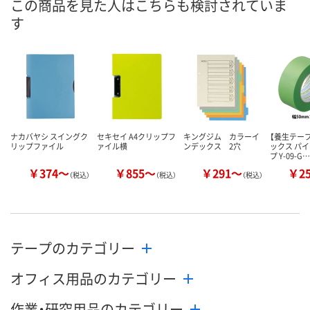
この商品を見た人はこちらも検討されていま
す
8月24日（月）まで
8月24日（月）まで
8月24日（月）
お届け日
数量
数量
数量
カゴへ
カゴへ
カ
ナカバヤシ スイングク
セキセイ A4クリップフ
キングジム カラーイ
【養生テー
リップファイル
ァイル横
ンデックス 2穴
ックス パ
プ Y-09-G…
￥374～
￥855～
￥291～
￥2
（税込）
（税込）
（税込）
テープのカテゴリー
オフィス用品のカテゴリー
作業・研究用品のカテゴリー