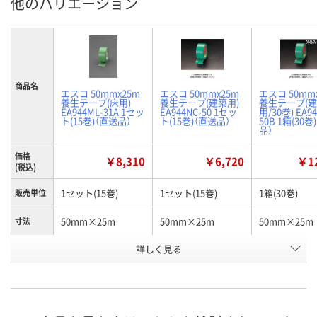
他のバリエーション
商品名
エスコ 50mmx25m
エスコ 50mmx25m
エスコ 50mm
養生テープ(床用)
養生テープ(建築用)
養生テープ(
EA944ML-31A 1セッ
EA944NC-50 1セッ
用/30巻) EA94
ト(15巻)（直送品）
ト(15巻)（直送品）
50B 1箱(30巻
品）
価格
￥8,310
￥6,720
￥12
(税込)
1セット(15巻)
1セット(15巻)
1箱(30巻)
販売単位
50mm×25m
50mm×25m
50mm×25m
寸法
詳しく見る
床用
建築用
建築用/30巻
種類
お申込番
U621064
U594152
7550880
号
わずか
わずか
あり
在庫