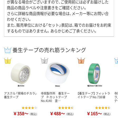
が異なる場合がございますので、ご使用前には必ずお届けした
商品の商品ラベルや注意書きをご確認ください。
さらに詳細な商品情報が必要な場合は、メーカー等にお問い合
わせください。
また、販売単位における「セット」表記は、箱でのお届けをお約束
するものではありません。あらかじめご了承ください。
養生テープの売れ筋ランキング
アスクル 「現場のチカラ」
寺岡製作所 養生テー
【養生テープ】 フィットラ
寺
養生テープ
プ P-カットテープ
イトテープ No.738 緑
ラ
No.4140 塗…
テ
￥358～
￥488～
￥165～
（税込）
（税込）
（税込）