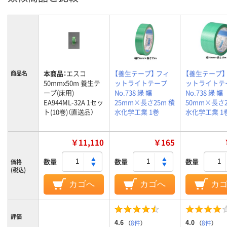
本商品：
エスコ
【養生テープ】 フィ
【養生テープ】
商品名
50mmx50m 養生テ
ットライトテープ
ットライトテ
ープ(床用)
No.738 緑 幅
No.738 緑 幅
EA944ML-32A 1セッ
25mm×長さ25m 積
50mm×長さ2
ト(10巻)（直送品）
水化学工業 1巻
水化学工業 1
￥11,110
￥165
数量
数量
数量
価格
(税込)
カゴへ
カゴへ
カ
評価
4.6
4.0
（
8件
）
（
8件
）