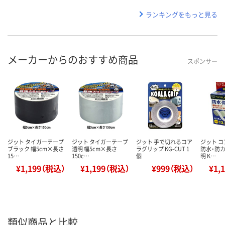
ランキングをもっと見る
メーカーからのおすすめ商品
スポンサー
ジット タイガーテープ
ジット タイガーテープ
ジット 手で切れるコア
ジット 
ブラック 幅5cm×長さ
透明 幅5cm×長さ
ラグリップ KG-CUT 1
防水・防カ
15…
150c…
個
明 K…
¥1,199（税込）
¥1,199（税込）
¥999（税込）
¥1,
類似商品と比較