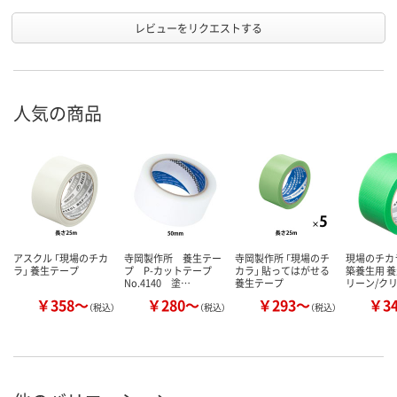
レビューをリクエストする
人気の商品
アスクル 「現場のチカ
寺岡製作所 養生テー
寺岡製作所 「現場のチ
現場のチカ
ラ」 養生テープ
プ P-カットテープ
カラ」 貼ってはがせる
築養生用 養
No.4140 塗…
養生テープ
リーン/ク
￥358～
￥280～
￥293～
￥3
（税込）
（税込）
（税込）