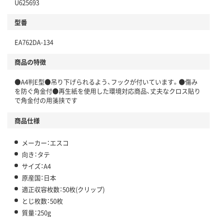
U625693
型番
EA762DA-134
商品の特徴
●A4判E型●吊り下げられるよう、フックが付いています。●傷み
を防ぐ角金付●再生紙を使用した環境対応商品、丈夫なクロス貼り
で角金付の用箋挟です
商品仕様
メーカー：エスコ
向き：タテ
サイズ：A4
原産国：日本
適正収容枚数：50枚(クリップ)
とじ枚数：50枚
質量：250g