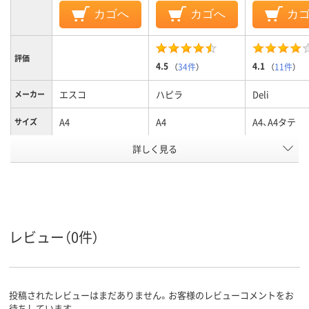
カゴへ
カゴへ
カ
評価
4.5
4.1
（
34件
）
（
11件
）
エスコ
ハピラ
Deli
メーカー
A4
A4
A4、A4タテ
サイズ
カラーグ
詳しく見る
ブラック系
ブラック系
ブラウン系
ループ
タテ
タテ
タテ
向き
250g
質量
レビュー（0件）
50枚
とじ枚数
アスクル
商品環境
70
スコア
投稿されたレビューはまだありません。お客様のレビューコメントをお
待ちしています。