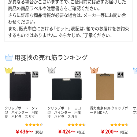
が異なる場合がございますので、ご使用前には必ずお届けした
商品の商品ラベルや注意書きをご確認ください。
さらに詳細な商品情報が必要な場合は、メーカー等にお問い合
わせください。
また、販売単位における「セット」表記は、箱でのお届けをお約束
するものではありません。あらかじめご了承ください。
用箋挟の売れ筋ランキング
クリップボード タテ
クリップボード ヨコ
得力東京 MDFクリップボ
サ
型 バインダー 用箋
型 バインダー 用箋
ード MDF-A
プ
挟 ハピラ スガタ
挟 ハピラ スガタ
￥436～
￥424～
￥200～
（税込）
（税込）
（税込）