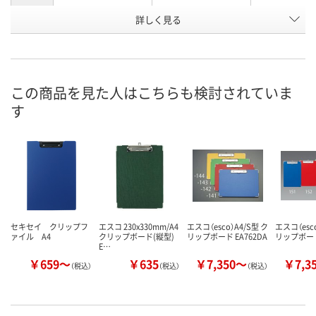
カラーグ
詳しく見る
イエロー系
グリーン系
ブルー系
ループ
お申込番
X409864
X409863
X409861
号
この商品を見た人はこちらも検討されていま
わずか
わずか
わずか
在庫
す
8月24日（月）まで
8月24日（月）まで
8月24日（月）
お届け日
数量
数量
数量
カゴへ
カゴへ
カ
セキセイ クリップフ
エスコ 230x330mm/A4
エスコ（esco）A4/S型 ク
エスコ（esco
ァイル A4
クリップボード(縦型)
リップボード EA762DA
リップボード 
E…
￥659～
￥635
￥7,350～
￥7,3
（税込）
（税込）
（税込）