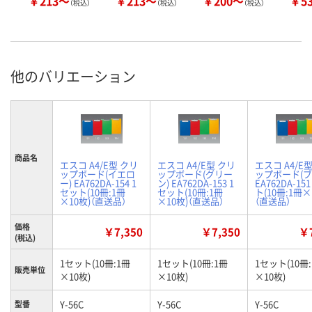
￥213～
￥213～
￥200～
￥5
（税込）
（税込）
（税込）
他のバリエーション
商品名
エスコ A4/E型 クリ
エスコ A4/E型 クリ
エスコ A4/E
ップボード(イエロ
ップボード(グリー
ップボード(ブ
ー) EA762DA-154 1
ン) EA762DA-153 1
EA762DA-15
セット(10冊:1冊
セット(10冊:1冊
ト(10冊:1冊×
×10枚)（直送品）
×10枚)（直送品）
（直送品）
価格
￥7,350
￥7,350
￥7
(税込)
1セット(10冊:1冊
1セット(10冊:1冊
1セット(10冊
販売単位
×10枚)
×10枚)
×10枚)
Y-56C
Y-56C
Y-56C
型番