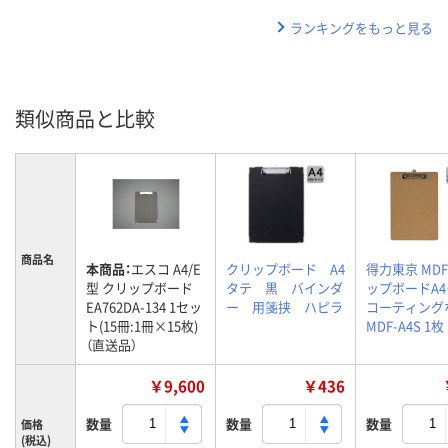
ランキングをもっと見る
類似商品と比較
商品名
本商品：
エスコ A4/E
クリップボード A4
得力東京 MD
型 クリップボード
タテ 黒 バインダ
ップボードA
EA762DA-134 1セッ
ー 用箋挟 ハピラ
コーティング
ト(15冊:1冊×15枚)
MDF-A4S 1枚
（直送品）
￥9,600
￥436
数量
数量
数量
価格
(税込)