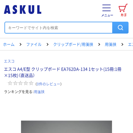
カゴ
メニュー
ホーム
ファイル
クリップボード/用箋挟
用箋挟
エ
エスコ
エスコ A4/E型 クリップボード EA762DA-134 1セット(15冊:1冊
×15枚)（直送品）
（
0
件のレビュー
）
ランキングを見る：
用箋挟