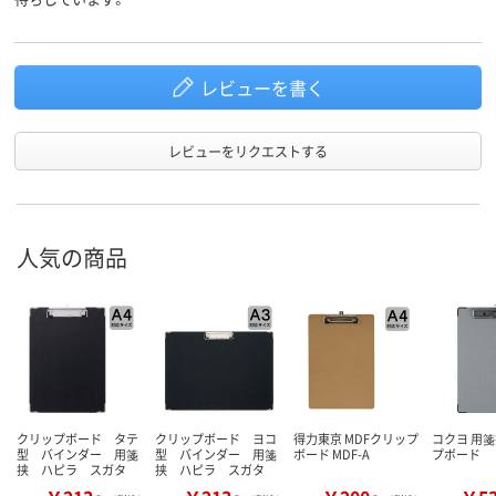
レビューを書く
レビューをリクエストする
人気の商品
クリップボード タテ
クリップボード ヨコ
得力東京 MDFクリップ
コクヨ 用箋
型 バインダー 用箋
型 バインダー 用箋
ボード MDF-A
プボード
挟 ハピラ スガタ
挟 ハピラ スガタ